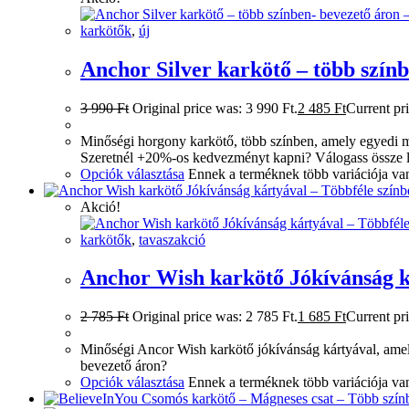
karkötők
,
új
Anchor Silver karkötő – több színb
3 990
Ft
Original price was: 3 990 Ft.
2 485
Ft
Current pri
Minőségi horgony karkötő, több színben, amely egyedi meg
Szeretnél +20%-os kedvezményt kapni? Válogass össze 
Opciók választása
Ennek a terméknek több variációja van
Akció!
karkötők
,
tavaszakció
Anchor Wish karkötő Jókívánság ká
2 785
Ft
Original price was: 2 785 Ft.
1 685
Ft
Current pri
Minőségi Ancor Wish karkötő jókívánság kártyával, amely 
bevezető áron?
Opciók választása
Ennek a terméknek több variációja van