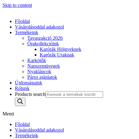
Skip to content
Főoldal
Vásárolásoddal adakozol
Termékeink
Tavaszakció 2026
Órakollekcióink
Karórák Hölgyeknek
Karórák Uraknak
Karkötők
Napszemüvegek
Nyakláncok
Páros ajánlatok
Újdonságaink
Rólunk
Products search
Menü
Főoldal
Vásárolásoddal adakozol
Termékeink