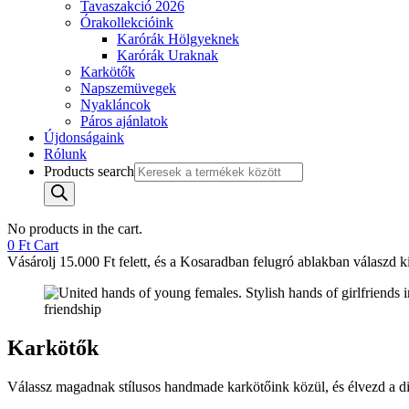
Tavaszakció 2026
Órakollekcióink
Karórák Hölgyeknek
Karórák Uraknak
Karkötők
Napszemüvegek
Nyakláncok
Páros ajánlatok
Újdonságaink
Rólunk
Products search
No products in the cart.
0
Ft
Cart
Vásárolj 15.000 Ft felett, és a Kosaradban felugró ablakban válaszd ki 
Karkötők
Válassz magadnak stílusos handmade karkötőink közül, és élvezd a di