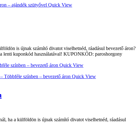
Quick View
földön is újnak számító divatot viselhetnéd, ráadásul bevezető áron?
et a lenti kuponkód használatával! KUPONKÓD: paroshorgony
Quick View
Quick View
n
, ha a külföldön is újnak számító divatot viselhetnéd, ráadásul