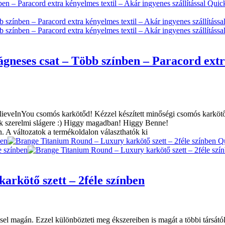
Quic
neses csat – Több színben – Paracord extra
elieveInYou csomós karkötőd! Kézzel készített minőségi csomós karkö
évek szerelmi slágere :) Higgy magadban! Higgy Benne!
. A változatok a termékoldalon választhatók ki
Qu
rkötő szett – 2féle színben
sel magán. Ezzel különbözteti meg ékszereiben is magát a többi társától