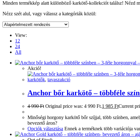
Minden termékkép alatt különböző karkötő-kollekciót találsz! Nézd m
Nézz szét alul, vagy válassz a kategóriák közül:
View:
12
24
All
Akció!
karkötők
,
tavaszakció
Anchor bőr karkötő – többféle szín
4 990
Ft
Original price was: 4 990 Ft.
1 985
Ft
Current pri
Minőségi horgony karkötő bőr szíjjal, több színben, amel
bevezető áron?
Opciók választása
Ennek a terméknek több variációja van
Out of Stock