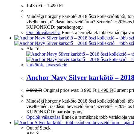
1 485
Ft
–
1 490
Ft
Minőségi horgony karkötő 2018 őszi kollekciónkból, több
viselhetnéd, ráadásul bevezető áron? Szeretnél +20%-os
KUPONKÓD: paroshorgony
Opciók választása
Ennek a terméknek több variációja van
Akció!
karkötők
,
tavaszakció
Anchor Navy Silver karkötő – 2018 
3 990
Ft
Original price was: 3 990 Ft.
1 490
Ft
Current pri
Minőségi horgony karkötő 2018 őszi kollekciónkból, több
viselhetnéd, ráadásul bevezető áron? Szeretnél +20%-os
KUPONKÓD: paroshorgony
Opciók választása
Ennek a terméknek több variációja van
Out of Stock
Akció!