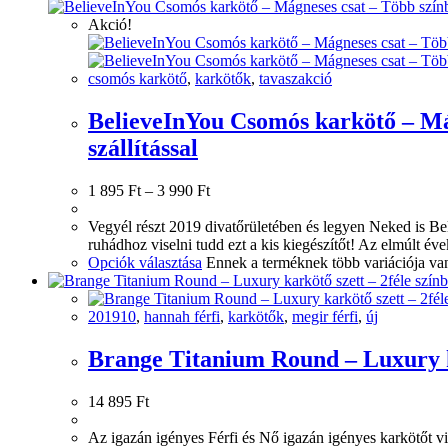
Akció!
csomós karkötő
,
karkötők
,
tavaszakció
BelieveInYou Csomós karkötő – Mág
szállítással
1 895
Ft
–
3 990
Ft
Vegyél részt 2019 divatőrületében és legyen Neked is B
ruhádhoz viselni tudd ezt a kis kiegészítőt! Az elmúlt 
Opciók választása
Ennek a terméknek több variációja van
201910
,
hannah férfi
,
karkötők
,
megir férfi
,
új
Brange Titanium Round – Luxury ka
14 895
Ft
Az igazán igényes Férfi és Nő igazán igényes karkötőt vi