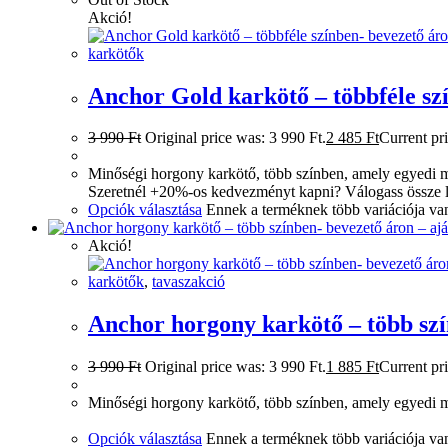
Akció!
karkötők
Anchor Gold karkötő – többféle sz
3 990
Ft
Original price was: 3 990 Ft.
2 485
Ft
Current pri
Minőségi horgony karkötő, több színben, amely egyedi meg
Szeretnél +20%-os kedvezményt kapni? Válogass össze 
Opciók választása
Ennek a terméknek több variációja van
Akció!
karkötők
,
tavaszakció
Anchor horgony karkötő – több szí
3 990
Ft
Original price was: 3 990 Ft.
1 885
Ft
Current pri
Minőségi horgony karkötő, több színben, amely egyedi meg
Opciók választása
Ennek a terméknek több variációja van