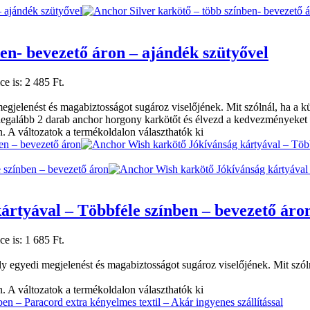
en- bevezető áron – ajándék szütyővel
ce is: 2 485 Ft.
jelenést és magabiztosságot sugároz viselőjének. Mit szólnál, ha a kül
legalább 2 darab anchor horgony karkötőt és élvezd a kedvezmények
. A változatok a termékoldalon választhatók ki
rtyával – Többféle színben – bevezető áro
ce is: 1 685 Ft.
egyedi megjelenést és magabiztosságot sugároz viselőjének. Mit szólnál
. A változatok a termékoldalon választhatók ki