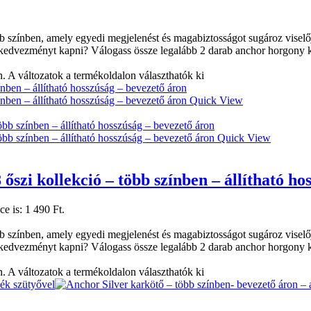
 színben, amely egyedi megjelenést és magabiztosságot sugároz viselőjé
 kedvezményt kapni? Válogass össze legalább 2 darab anchor horgony k
. A változatok a termékoldalon választhatók ki
Quick View
Quick View
őszi kollekció – több színben – állítható ho
ce is: 1 490 Ft.
 színben, amely egyedi megjelenést és magabiztosságot sugároz viselőjé
 kedvezményt kapni? Válogass össze legalább 2 darab anchor horgony k
. A változatok a termékoldalon választhatók ki