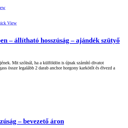
iew
ick View
en – állítható hosszúság – ajándék szütyő
nek. Mit szólnál, ha a külföldön is újnak számító divatot
ss össze legalább 2 darab anchor horgony karkötőt és élvezd a
szúság – bevezető áron