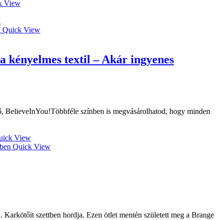
k View
Quick View
 kényelmes textil – Akár ingyenes
tő, BelieveInYou!Többféle színben is megvásárolhatod, hogy minden
ick View
Quick View
. Karkötőit szettben hordja. Ezen ötlet mentén született meg a Brange