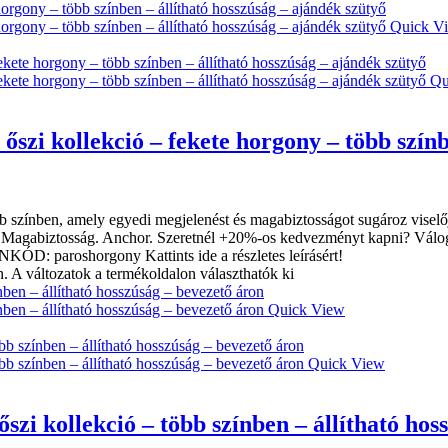
Quick V
Qu
szi kollekció – fekete horgony – több színb
 színben, amely egyedi megjelenést és magabiztosságot sugároz viselőjé
. Magabiztosság. Anchor. Szeretnél +20%-os kedvezményt kapni? Váloga
ÓD: paroshorgony Kattints ide a részletes leírásért!
. A változatok a termékoldalon választhatók ki
Quick View
Quick View
zi kollekció – több színben – állítható hos