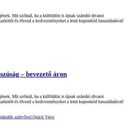
nek. Mit szólnál, ha a külföldön is újnak számító divatot
arkötőt és élvezd a kedvezményeket a lenti kuponkód használatával!
sszúság – bevezető áron
nek. Mit szólnál, ha a külföldön is újnak számító divatot
arkötőt és élvezd a kedvezményeket a lenti kuponkód használatával!
Quick View