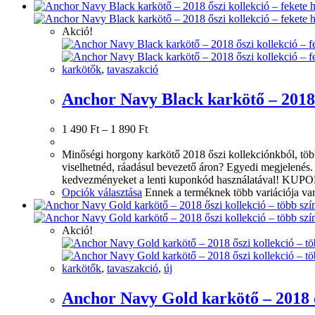
Akció!
karkötők
,
tavaszakció
Anchor Navy Black karkötő – 2018 ő
1 490
Ft
–
1 890
Ft
Minőségi horgony karkötő 2018 őszi kollekciónkból, több
viselhetnéd, ráadásul bevezető áron? Egyedi megjelenés
kedvezményeket a lenti kuponkód használatával! KUPONK
Opciók választása
Ennek a terméknek több variációja van
Akció!
karkötők
,
tavaszakció
,
új
Anchor Navy Gold karkötő – 2018 ős