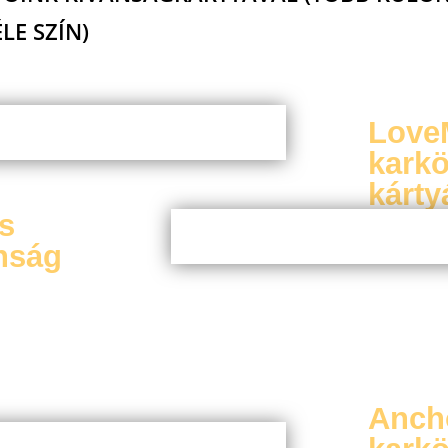
E SZÍN)
Love
karkö
kárty
s
nság
Anch