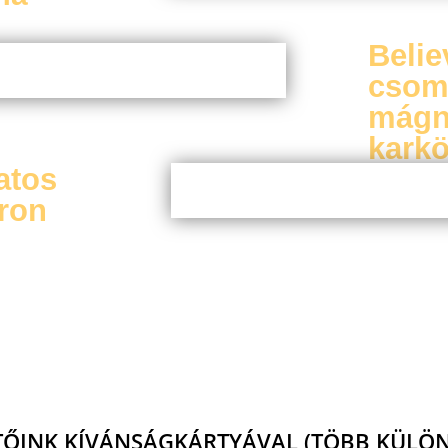
Beli
csom
mágn
karkö
atos
ron
TŐINK KÍVÁNSÁGKÁRTYÁVAL (TÖBB KÜLÖN