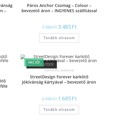
vánság
Páros Anchor Csomag – Colour –
en –
bevezető áron – INGYENES szállítással
– ajándék szütyővel
3 485
Ft
7 980
Ft
Tovább olvasom
AKCIÓ!
OUT OF STOCK
karkötők
,
lovemore
StreetDesign Forever karkötő
ötő
Jókívánság kártyával – bevezető áron
féle
n
1 685
Ft
2 490
Ft
Tovább olvasom