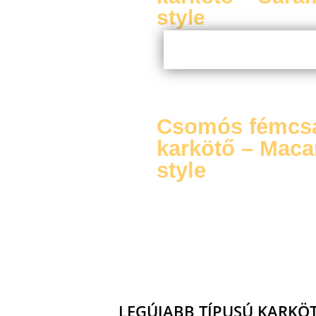
style
Csomós fémcs
karkötő – Maca
style
LEGÚJABB TÍPUSÚ KARKÖ