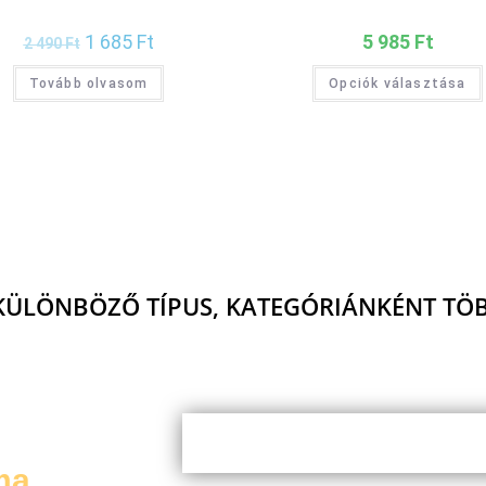
1 685
Ft
5 985
Ft
2 490
Ft
Tovább olvasom
Opciók választása
KÜLÖNBÖZŐ TÍPUS, KATEGÓRIÁNKÉNT TÖB
ma