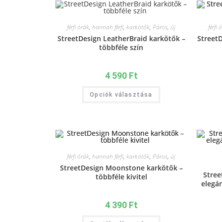
férfi órák
,
hannah férfi
,
karkötők
,
Páros
,
új
férfi 
StreetDesign LeatherBraid karkötők –
Street
többféle szín
4 590
Ft
Opciók választása
férfi órák
,
hannah férfi
,
karkötők
,
Páros
,
új
StreetDesign Moonstone karkötők –
Stree
többféle kivitel
elegá
4 390
Ft