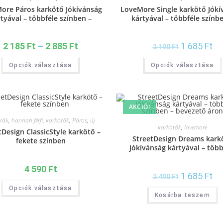
ore Páros karkötő Jókívánság
LoveMore Single karkötő Jókí
tyával – többféle színben –
kártyával – többféle színb
bevezető áron
bevezető áron
2 185
Ft
–
2 885
Ft
1 685
Ft
2 190
Ft
Opciók választása
Opciók választása
AKCIÓ!
órák
,
hannah férfi
,
karkötők
,
Páros
,
új
karkötők
,
lovemore
tDesign ClassicStyle karkötő –
StreetDesign Dreams kark
fekete színben
Jókívánság kártyával – több
színben – bevezető áro
4 590
Ft
1 685
Ft
2 490
Ft
Opciók választása
Kosárba teszem