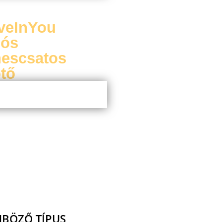
eveInYou
ós
escsatos
tő
BÖZŐ TÍPUS,