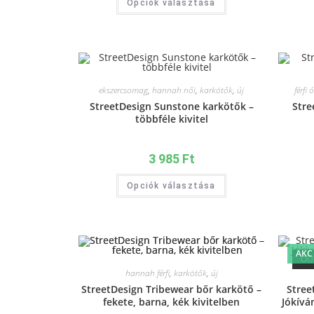
Opciók választása
ekszercsomag
,
hannah női
,
karkötők
,
új
férfi 
StreetDesign Sunstone karkötők –
Stre
többféle kivitel
3 985
Ft
Opciók választása
AKC
OU
hannah férfi
,
karkötők
,
új
StreetDesign Tribewear bőr karkötő –
Stree
fekete, barna, kék kivitelben
Jókívá