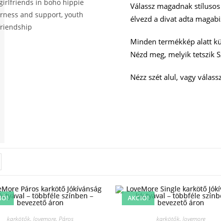
Válassz magadnak stílusos
élvezd a divat adta magabi
Minden termékkép alatt kül
Nézd meg, melyik tetszik 
Nézz szét alul, vagy válass
IÓ!
AKCIÓ!
karkötők
,
lovemore
,
Páros
karkötők
,
lovemore