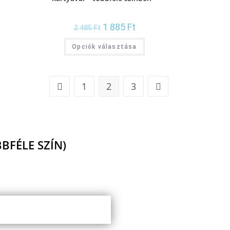
bevezető áron
1 885
Ft
2 485
Ft
Opciók választása
1
2
3
BFÉLE SZÍN)