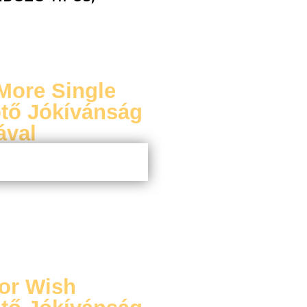
More Single
tő Jókívánság
ával
or Wish