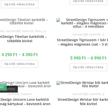
Opciók választása
Opciók választása
órák
,
hannah férfi
,
karkötők
,
Páros
,
új
hannah férfi
,
karkötők
,
új
etDesign Tibetian karkötők –
StreetDesign Tigrisszem + bőr 
többféle kivitel
– elegáns mágneses csat – 3 stí
méretben
4 290
Ft
–
4 390
Ft
5 990
Ft
–
6 990
Ft
Opciók választása
Opciók választása
IÓ!
T OF STOCK
karkötők
,
lovemore
hannah férfi
,
karkötők
,
új
tDesign Unicorn-Love karkötő
StreetDesign Wristar bőr karkö
nság kártyával – bevezető áron
féle kivitel