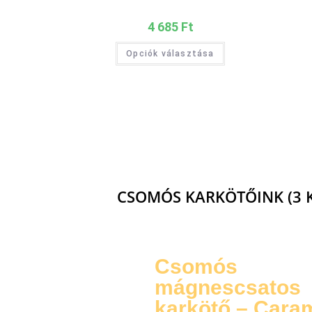
4 685
Ft
Opciók választása
CSOMÓS KARKÖTŐINK (3 
Csomós
mágnescsatos
karkötő – Cara