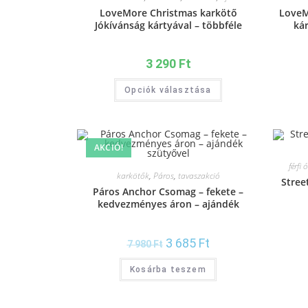
LoveMore Christmas karkötő
LoveM
Jókívánság kártyával – többféle
kár
színben – bevezető áron
3 290
Ft
Opciók választása
AKCIÓ!
férfi 
karkötők
,
Páros
,
tavaszakció
Stree
Páros Anchor Csomag – fekete –
kedvezményes áron – ajándék
szütyővel
3 685
Ft
7 980
Ft
Kosárba teszem