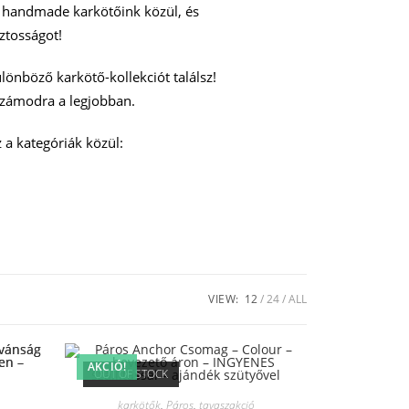
 handmade karkötőink közül, és
ztosságot!
önböző karkötő-kollekciót találsz!
Számodra a legjobban.
z a kategóriák közül:
VIEW:
12
24
ALL
AKCIÓ!
OUT OF STOCK
karkötők
,
Páros
,
tavaszakció