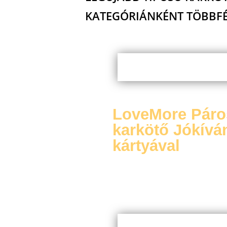
KATEGÓRIÁNKÉNT TÖBBFÉL
LoveMore Páro
karkötő Jókívá
kártyával