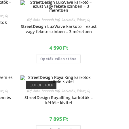
os
,
új
férfi órák
,
hannah férfi
,
karkötők
,
Páros
,
új
tők –
StreetDesign LuxWave karkötő – ezüst
vagy fekete színben – 3 méretben
4 590
Ft
Opciók választása
OUT OF STOCK
os
,
új
férfi órák
,
hannah férfi
,
karkötők
,
Páros
,
új
zem és
StreetDesign RoyalKing karkötők –
kétféle kivitel
7 895
Ft