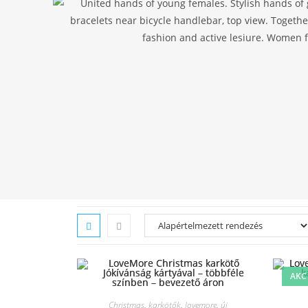
AKC
Christmas
,
karkötők
,
lovemore
,
új