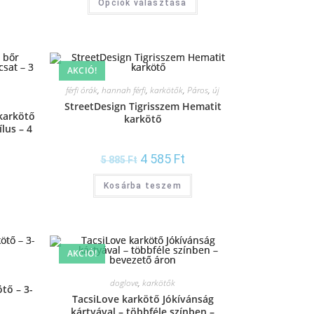
Opciók választása
AKCIÓ!
férfi órák
,
hannah férfi
,
karkötők
,
Páros
,
új
StreetDesign Tigrisszem Hematit
karkötő
karkötő
lus – 4
4 585
Ft
5 885
Ft
Kosárba teszem
AKCIÓ!
doglove
,
karkötők
tő – 3-
TacsiLove karkötő Jókívánság
kártyával – többféle színben –