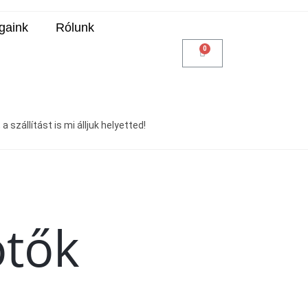
gaink
Rólunk
 szállítást is mi álljuk helyetted!
ötők