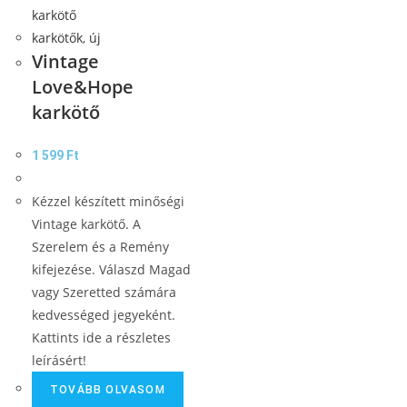
karkötők
,
új
Vintage
Love&Hope
karkötő
1 599
Ft
Kézzel készített minőségi
Vintage karkötő. A
Szerelem és a Remény
kifejezése. Válaszd Magad
vagy Szeretted számára
kedvességed jegyeként.
Kattints ide a részletes
leírásért!
TOVÁBB OLVASOM