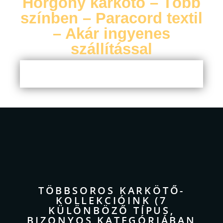
Horgony karkötő – Több
színben – Paracord textil
– Akár ingyenes
szállítással
TÖBBSOROS KARKÖTŐ-
KOLLEKCIÓINK (7
KÜLÖNBÖZŐ TÍPUS,
BIZONYOS KATEGÓRIÁBAN