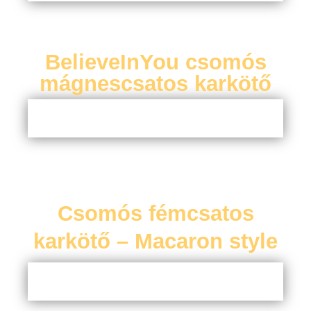
BelieveInYou csomós
mágnescsatos karkötő
Csomós fémcsatos
karkötő – Macaron style