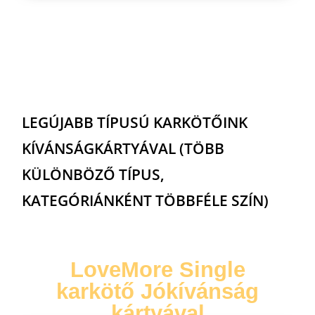
LEGÚJABB TÍPUSÚ KARKÖTŐINK
KÍVÁNSÁGKÁRTYÁVAL (TÖBB
KÜLÖNBÖZŐ TÍPUS,
KATEGÓRIÁNKÉNT TÖBBFÉLE SZÍN)
LoveMore Single
karkötő Jókívánság
kártyával