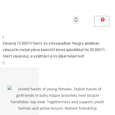
Products search
Vásárolásoddal adakozol
Vásárolj 15.000 Ft felett, és a Kosaradban felugró ablakban
válaszd ki melyik páros karkötőt kéred ajándékba! Ha 30.000 Ft
felett vásárolsz, a szállítást is mi álljuk helyetted!