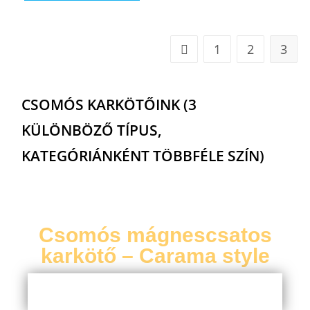
1
2
3
CSOMÓS KARKÖTŐINK (3
KÜLÖNBÖZŐ TÍPUS,
KATEGÓRIÁNKÉNT TÖBBFÉLE SZÍN)
Csomós mágnescsatos
karkötő – Carama style