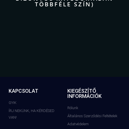
TÖBBFÉLE SZÍN)
KAPCSOLAT
KIEGÉSZÍTŐ
INFORMÁCIÓK
GYIK
Rólunk
ÍRJ NEKÜNK, HA KÉRDÉSED
Általános Szerződési Feltételek
VAN!
Adatvédelem