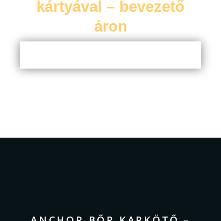
kártyával – bevezető
áron
ANCHOR BŐR KARKÖTŐ –