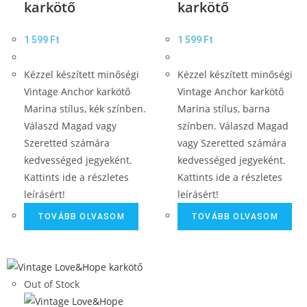
karkötő
karkötő
1 599
Ft
1 599
Ft
Kézzel készített minőségi
Kézzel készített minőségi
Vintage Anchor karkötő
Vintage Anchor karkötő
Marina stílus, kék színben.
Marina stílus, barna
Válaszd Magad vagy
színben. Válaszd Magad
Szeretted számára
vagy Szeretted számára
kedvességed jegyeként.
kedvességed jegyeként.
Kattints ide a részletes
Kattints ide a részletes
leírásért!
leírásért!
TOVÁBB OLVASOM
TOVÁBB OLVASOM
Out of Stock