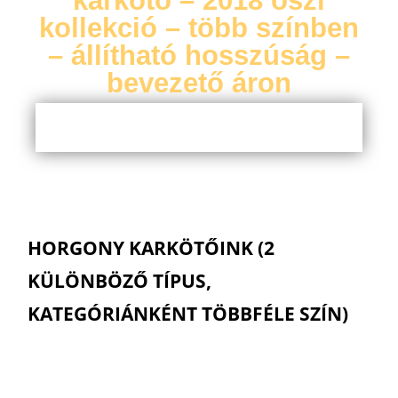
karkötő – 2018 őszi
kollekció – több színben
– állítható hosszúság –
bevezető áron
HORGONY KARKÖTŐINK (2
KÜLÖNBÖZŐ TÍPUS,
KATEGÓRIÁNKÉNT TÖBBFÉLE SZÍN)