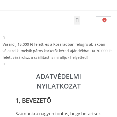
Products search
Vásárolásoddal adakozol
Vásárolj 15.000 Ft felett, és a Kosaradban felugró ablakban
válaszd ki melyik páros karkötőt kéred ajándékba! Ha 30.000 Ft
felett vásárolsz, a szállítást is mi álljuk helyetted!
ADATVÉDELMI
NYILATKOZAT
1, BEVEZETŐ
Számunkra nagyon fontos, hogy betartsuk