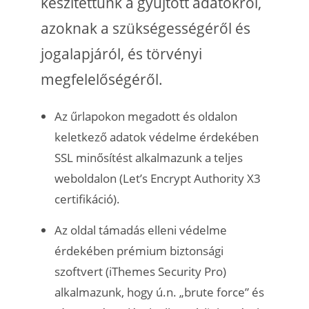
készítettünk a gyűjtött adatokról,
azoknak a szükségességéről és
jogalapjáról, és törvényi
megfelelőségéről.
Az űrlapokon megadott és oldalon
keletkező adatok védelme érdekében
SSL minősítést alkalmazunk a teljes
weboldalon (Let’s Encrypt Authority X3
certifikáció).
Az oldal támadás elleni védelme
érdekében prémium biztonsági
szoftvert (iThemes Security Pro)
alkalmazunk, hogy ú.n. „brute force” és