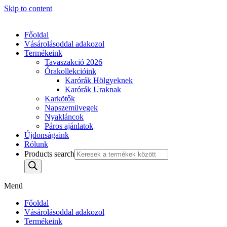
Skip to content
Főoldal
Vásárolásoddal adakozol
Termékeink
Tavaszakció 2026
Órakollekcióink
Karórák Hölgyeknek
Karórák Uraknak
Karkötők
Napszemüvegek
Nyakláncok
Páros ajánlatok
Újdonságaink
Rólunk
Products search
Menü
Főoldal
Vásárolásoddal adakozol
Termékeink