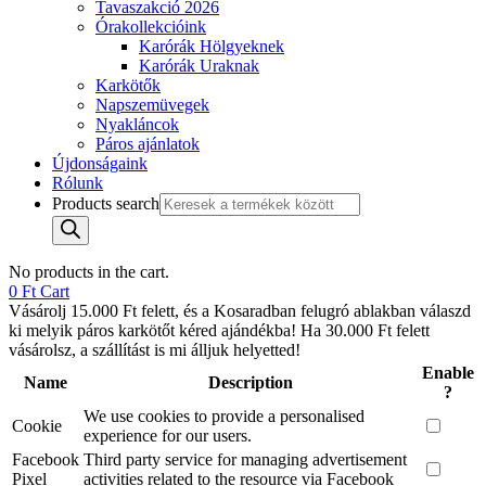
Tavaszakció 2026
Órakollekcióink
Karórák Hölgyeknek
Karórák Uraknak
Karkötők
Napszemüvegek
Nyakláncok
Páros ajánlatok
Újdonságaink
Rólunk
Products search
No products in the cart.
0
Ft
Cart
Vásárolj 15.000 Ft felett, és a Kosaradban felugró ablakban válaszd
ki melyik páros karkötőt kéred ajándékba! Ha 30.000 Ft felett
vásárolsz, a szállítást is mi álljuk helyetted!
Enable
Name
Description
?
We use cookies to provide a personalised
Cookie
experience for our users.
Facebook
Third party service for managing advertisement
Pixel
activities related to the resource via Facebook