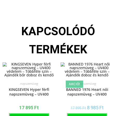
KAPCSOLÓDÓ
TERMÉKEK
napszemüveg
napszemüveg
AKCIÓ!
KINGSEVEN Hyper férfi
BANNED 1976 Heart női
napszemüveg – UV400
napszemüveg – UV400
védelem – Többféle szín –
védelem – Többféle szín –
Ajándék bőr doboz és kendő
Ajándék doboz és kendő
17 895
Ft
8 985
Ft
17 895
Ft