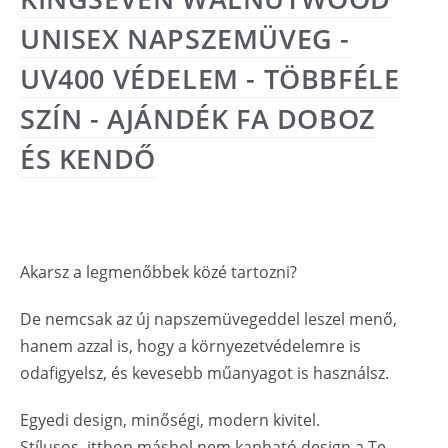
UNISEX NAPSZEMÜVEG -
UV400 VÉDELEM - TÖBBFÉLE
SZÍN - AJÁNDÉK FA DOBOZ
ÉS KENDŐ
Akarsz a legmenőbbek közé tartozni?
De nemcsak az új napszemüvegeddel leszel menő,
hanem azzal is, hogy a környezetvédelemre is
odafigyelsz, és kevesebb műanyagot is használsz.
Egyedi design, minőségi, modern kivitel.
Stílusos, itthon máshol nem kapható design a Te