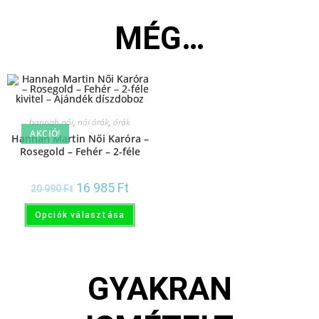
MÉG…
hannah női
,
női órák
,
órák
AKCIÓ!
Hannah Martin Női Karóra –
Rosegold – Fehér – 2-féle
kivitel – Ajándék díszdoboz
16 985
Ft
20 990
Ft
Opciók választása
GYAKRAN