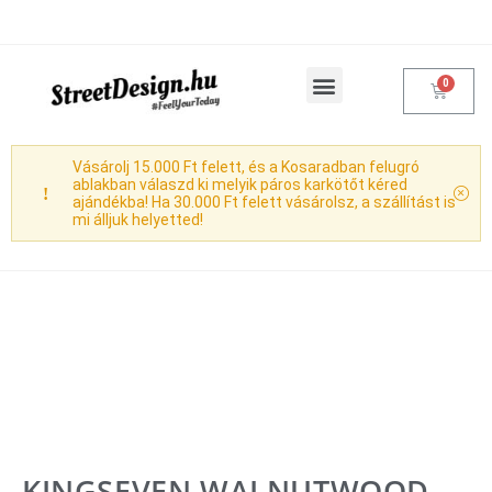
Products search
Vásárolásoddal adakozol
Vásárolj 15.000 Ft felett, és a Kosaradban felugró
ablakban válaszd ki melyik páros karkötőt kéred
ajándékba! Ha 30.000 Ft felett vásárolsz, a szállítást is
mi álljuk helyetted!
KINGSEVEN WALNUTWOOD