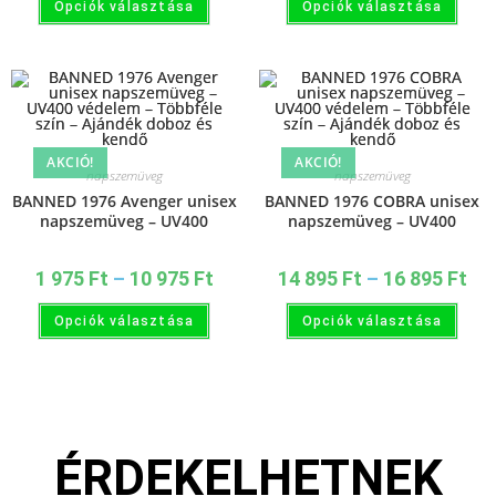
Opciók választása
Opciók választása
AKCIÓ!
AKCIÓ!
napszemüveg
napszemüveg
BANNED 1976 Avenger unisex
BANNED 1976 COBRA unisex
napszemüveg – UV400
napszemüveg – UV400
védelem – Többféle szín –
védelem – Többféle szín –
Ajándék doboz és kendő
Ajándék doboz és kendő
1 975
Ft
–
10 975
Ft
14 895
Ft
–
16 895
Ft
Opciók választása
Opciók választása
ÉRDEKELHETNEK