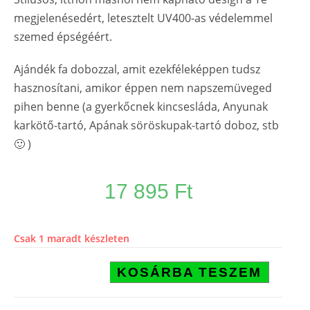
megjelenésedért, letesztelt UV400-as védelemmel
szemed épségéért.
Ajándék fa dobozzal, amit ezekféleképpen tudsz
hasznosítani, amikor éppen nem napszemüveged
pihen benne (a gyerkőcnek kincsesláda, Anyunak
karkötő-tartó, Apának söröskupak-tartó doboz, stb
🙂 )
17 895
Ft
Csak 1 maradt készleten
KOSÁRBA TESZEM