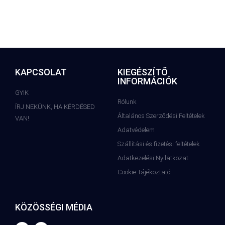
KAPCSOLAT
KIEGÉSZÍTŐ
INFORMÁCIÓK
GYIK
Rólunk
ÍRJ NEKÜNK, HA KÉRDÉSED
Általános Szerződési Feltételek
VAN!
Adatvédelem
Szállítási és fizetési feltételek
Adatkezelési Nyilatkozat
Cookie Tájékoztató
KÖZÖSSÉGI MÉDIA