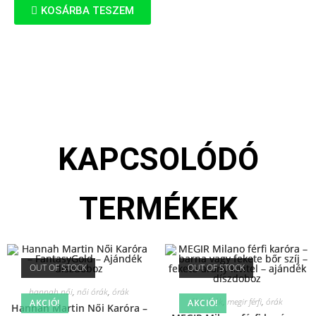
KOSÁRBA TESZEM
KAPCSOLÓDÓ
TERMÉKEK
OUT OF STOCK
OUT OF STOCK
hannah női
,
női órák
,
órák
férfi órák
,
megir férfi
,
órák
AKCIÓ!
AKCIÓ!
Hannah Martin Női Karóra –