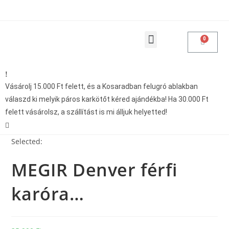
Products search
Vásárolásoddal adakozol
Vásárolj 15.000 Ft felett, és a Kosaradban felugró ablakban
válaszd ki melyik páros karkötőt kéred ajándékba! Ha 30.000 Ft
felett vásárolsz, a szállítást is mi álljuk helyetted!
Selected:
MEGIR Denver férfi
karóra…