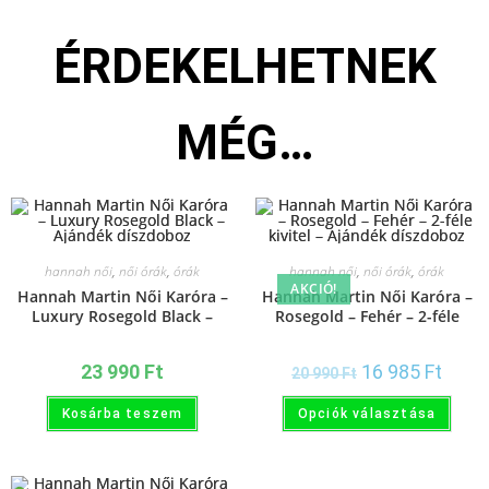
ÉRDEKELHETNEK
MÉG…
hannah női
,
női órák
,
órák
hannah női
,
női órák
,
órák
AKCIÓ!
Hannah Martin Női Karóra –
Hannah Martin Női Karóra –
Luxury Rosegold Black –
Rosegold – Fehér – 2-féle
Ajándék díszdoboz
kivitel – Ajándék díszdoboz
23 990
Ft
16 985
Ft
20 990
Ft
Kosárba teszem
Opciók választása