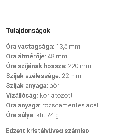
Tulajdonságok
Óra vastagsága:
13,5 mm
Óra átmérője:
48 mm
Óra szíjának hossza:
220 mm
Szíjak szélessége:
22 mm
Szíjak anyaga:
bőr
Vízállóság:
korlátozott
Óra anyaga:
rozsdamentes acél
Óra súlya:
kb. 74 g
Edzett kristályüveg számlap