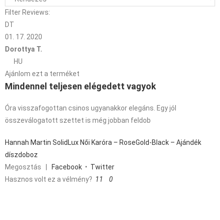
Filter Reviews:
DT
01. 17. 2020
Dorottya T.
HU
Ajánlom ezt a terméket
Mindennel teljesen elégedett vagyok
Óra visszafogottan csinos ugyanakkor elegáns. Egy jól
összeválogatott szettet is még jobban feldob
Hannah Martin SolidLux Női Karóra – RoseGold-Black – Ajándék
díszdoboz
Megosztás
|
Facebook
•
Twitter
Hasznos volt ez a vélmény?
11
0