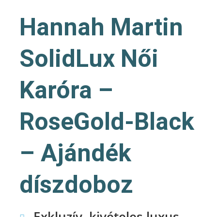
Hannah Martin
SolidLux Női
Karóra –
RoseGold-Black
– Ajándék
díszdoboz
Exkluzív, kivételes luxus