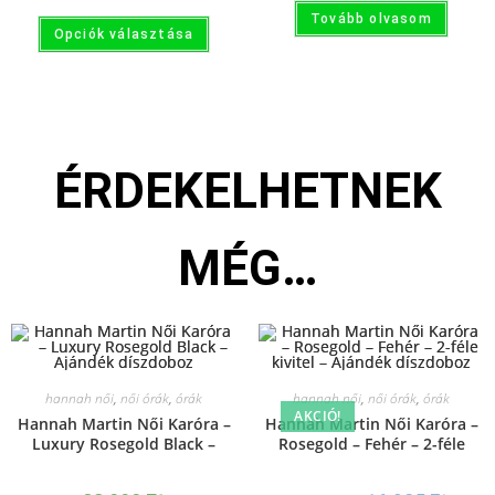
Tovább olvasom
Opciók választása
ÉRDEKELHETNEK
MÉG…
hannah női
,
női órák
,
órák
hannah női
,
női órák
,
órák
AKCIÓ!
Hannah Martin Női Karóra –
Hannah Martin Női Karóra –
Luxury Rosegold Black –
Rosegold – Fehér – 2-féle
Ajándék díszdoboz
kivitel – Ajándék díszdoboz