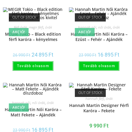
OUT OF STOCK
OUT OF STOCK
férfi órák
,
megir férfi
,
órák
hannah női
,
női órák
,
órák
AKCIÓ!
AKCIÓ!
MEGIR Tokio – Black edition
Hannah Martin Női Karóra –
férfi karóra – kényelmes
Ezüst – Fehér – Ajándék
gumiszíj – sportos kivitel
díszdoboz
24 895
Ft
16 895
Ft
26 990
Ft
23 990
Ft
Tovább olvasom
Tovább olvasom
OUT OF STOCK
hannah férfi
,
órák
hannah női
,
női órák
,
órák
Hannah Martin Designer Férfi
AKCIÓ!
Hannah Martin Női Karóra –
Karóra – Fekete
Matt Fekete – Ajándék
díszdoboz
9 990
Ft
16 895
Ft
23 990
Ft