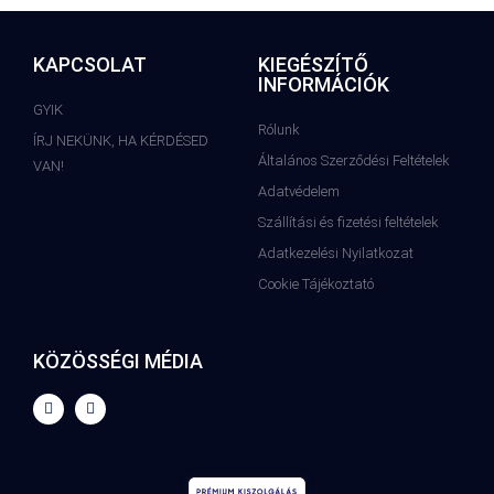
KAPCSOLAT
KIEGÉSZÍTŐ
INFORMÁCIÓK
GYIK
Rólunk
ÍRJ NEKÜNK, HA KÉRDÉSED
Általános Szerződési Feltételek
VAN!
Adatvédelem
Szállítási és fizetési feltételek
Adatkezelési Nyilatkozat
Cookie Tájékoztató
KÖZÖSSÉGI MÉDIA