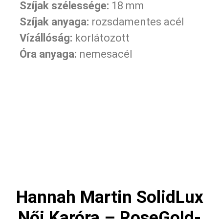
Szíjak szélessége:
18 mm
Szíjak anyaga:
rozsdamentes acél
Vízállóság:
korlátozott
Óra anyaga:
nemesacél
Hannah Martin SolidLux
Női Karóra – RoseGold-