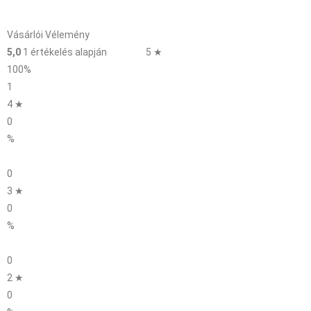
Vásárlói Vélemény
5,0
1 értékelés alapján
5 ★
100%
1
4 ★
0
%
0
3 ★
0
%
0
2 ★
0