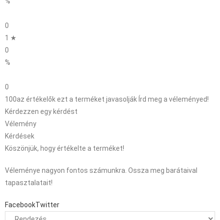
%
0
1 ★
0
%
0
100
az értékelők ezt a terméket javasolják
Írd meg a véleményed!
Kérdezzen egy kérdést
Vélemény
Kérdések
Köszönjük, hogy értékelte a terméket!
Véleménye nagyon fontos számunkra. Ossza meg barátaival
tapasztalatait!
Facebook
Twitter