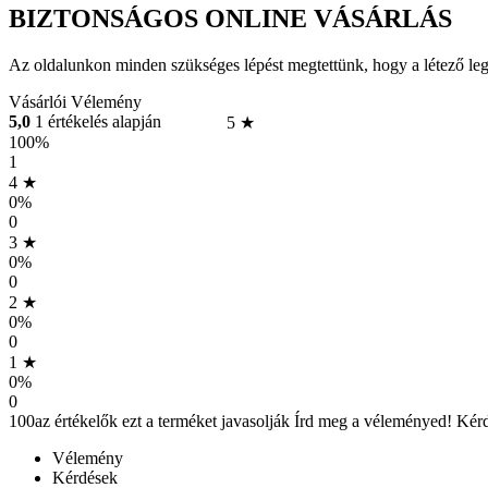
BIZTONSÁGOS ONLINE VÁSÁRLÁS
Az oldalunkon minden szükséges lépést megtettünk, hogy a létező le
Vásárlói Vélemény
5,0
1 értékelés alapján
5 ★
100%
1
4 ★
0%
0
3 ★
0%
0
2 ★
0%
0
1 ★
0%
0
100
az értékelők ezt a terméket javasolják
Írd meg a véleményed!
Kérd
Vélemény
Kérdések