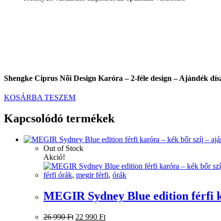
Shengke Ciprus Női Design Karóra – 2-féle design – Ajándék dí
KOSÁRBA TESZEM
Kapcsolódó termékek
Out of Stock
Akció!
férfi órák
,
megir férfi
,
órák
MEGIR Sydney Blue edition férfi k
Original
Current
26 990
Ft
22 990
Ft