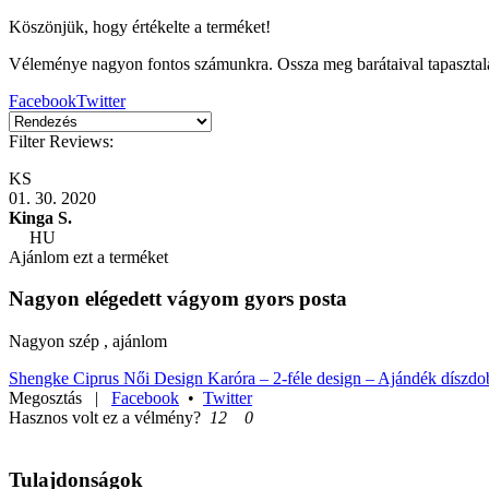
Köszönjük, hogy értékelte a terméket!
Véleménye nagyon fontos számunkra. Ossza meg barátaival tapasztala
Facebook
Twitter
Filter Reviews:
KS
01. 30. 2020
Kinga S.
HU
Ajánlom ezt a terméket
Nagyon elégedett vágyom gyors posta
Nagyon szép , ajánlom
Shengke Ciprus Női Design Karóra – 2-féle design – Ajándék díszd
Megosztás
|
Facebook
•
Twitter
Hasznos volt ez a vélmény?
12
0
Tulajdonságok