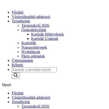
Skip
to
Főoldal
content
Vásárolásoddal adakozol
Termékeink
Tavaszakció 2026
Órakollekcióink
Karórák Hölgyeknek
Karórák Uraknak
Karkötők
Napszemüvegek
Nyakláncok
Páros ajánlatok
Újdonságaink
Rólunk
Products
search
Menü
Főoldal
Vásárolásoddal adakozol
Termékeink
Tavaszakció 2026