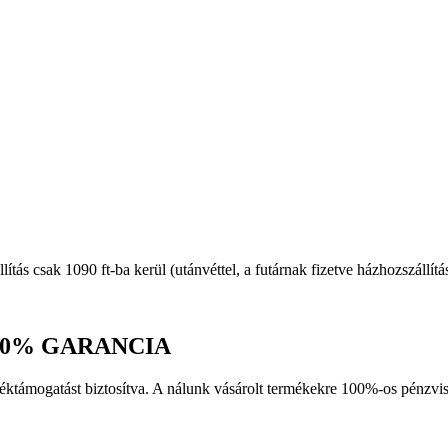
llítás csak 1090 ft-ba kerül (utánvéttel, a futárnak fizetve házhozszállít
0% GARANCIA
erméktámogatást biztosítva. A nálunk vásárolt termékekre 100%-os pén