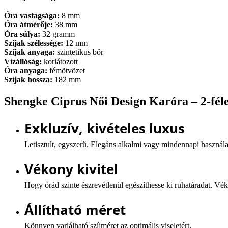
Óra vastagsága:
8 mm
Óra átmérője:
38 mm
Óra súlya:
32 gramm
Szíjak szélessége:
12 mm
Szíjak anyaga:
szintetikus bőr
Vízállóság:
korlátozott
Óra anyaga:
fémötvözet
Szíjak hossza:
182 mm
Shengke Ciprus Női Design Karóra – 2-féle
Exkluzív, kivételes luxus
Letisztult, egyszerű. Elegáns alkalmi vagy mindennapi használa
Vékony kivitel
Hogy órád szinte észrevétlenül egészíthesse ki ruhatáradat. Vé
Állítható méret
Könnyen variálható szíjméret az optimális viseletért.