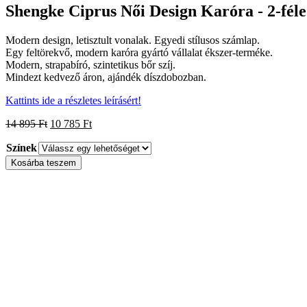
895 Ft.
785 Ft.
Shengke Ciprus Női Design Karóra - 2-féle
Modern design, letisztult vonalak. Egyedi stílusos számlap.
Egy feltörekvő, modern karóra gyártó vállalat ékszer-terméke.
Modern, strapabíró, szintetikus bőr szíj.
Mindezt kedvező áron, ajándék díszdobozban.
Kattints ide a részletes leírásért!
Original
Current
14 895
Ft
10 785
Ft
price
price
Színek
was:
is:
14
10
Shengke
Kosárba teszem
895 Ft.
785 Ft.
Ciprus
Női
Design
Karóra
-
2-
féle
design
-
Ajándék
díszdoboz