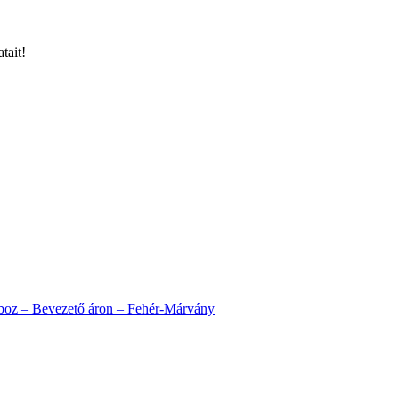
tait!
oboz – Bevezető áron – Fehér-Márvány