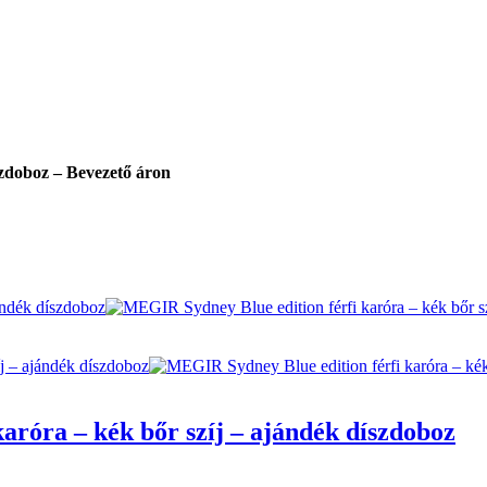
szdoboz – Bevezető áron
aróra – kék bőr szíj – ajándék díszdoboz