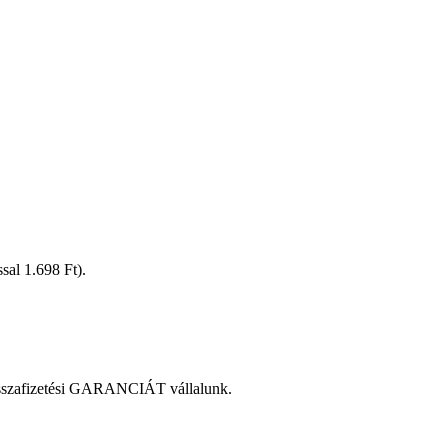
ással 1.698 Ft).
zvisszafizetési GARANCIÁT vállalunk.