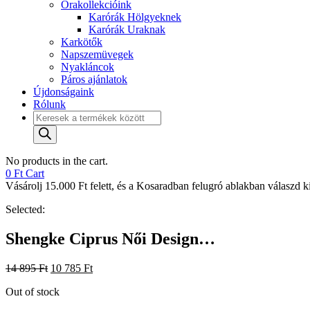
Órakollekcióink
Karórák Hölgyeknek
Karórák Uraknak
Karkötők
Napszemüvegek
Nyakláncok
Páros ajánlatok
Újdonságaink
Rólunk
Products
search
No products in the cart.
0
Ft
Cart
Vásárolj 15.000 Ft felett, és a Kosaradban felugró ablakban válaszd ki 
Selected:
Shengke Ciprus Női Design…
Original
Current
14 895
Ft
10 785
Ft
price
price
Out of stock
was:
is:
14
10