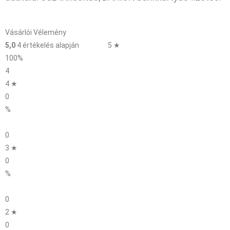
Vásárlói Vélemény
5,0
4 értékelés alapján
5 ★
100%
4
4 ★
0
%
0
3 ★
0
%
0
2 ★
0