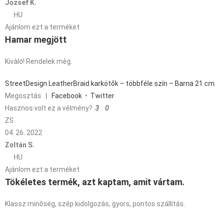
Jozsef K.
HU
Ajánlom ezt a terméket
Hamar megjött
Kivàló! Rendelek mèg.
StreetDesign LeatherBraid karkötők – többféle szín – Barna 21 cm
Megosztás
|
Facebook
•
Twitter
Hasznos volt ez a vélmény?
3
0
ZS
04. 26. 2022
Zoltán S.
HU
Ajánlom ezt a terméket
Tökéletes termék, azt kaptam, amit vártam.
Klassz minőség, szép kidolgozás, gyors, pontos szállítás.