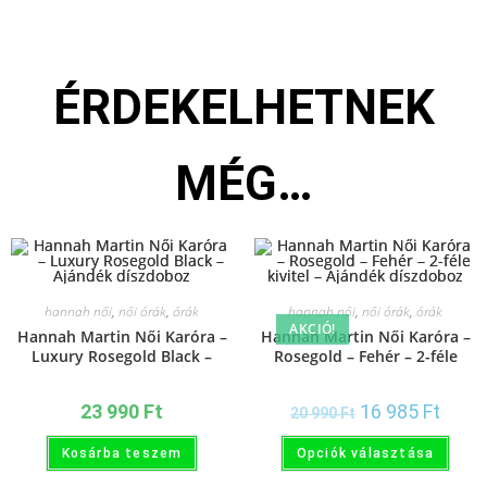
ÉRDEKELHETNEK
MÉG…
hannah női
,
női órák
,
órák
hannah női
,
női órák
,
órák
AKCIÓ!
Hannah Martin Női Karóra –
Hannah Martin Női Karóra –
Luxury Rosegold Black –
Rosegold – Fehér – 2-féle
Ajándék díszdoboz
kivitel – Ajándék díszdoboz
23 990
Ft
16 985
Ft
20 990
Ft
Kosárba teszem
Opciók választása