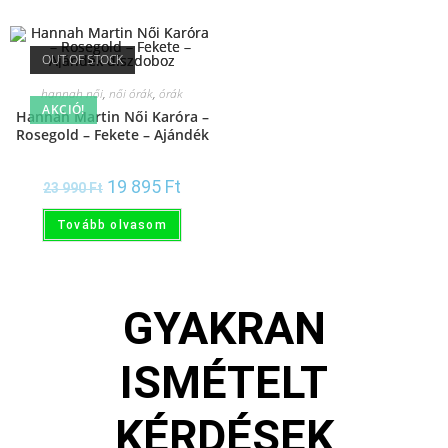
OUT OF STOCK
hannah női
,
női órák
,
órák
AKCIÓ!
Hannah Martin Női Karóra –
Rosegold – Fekete – Ajándék
díszdoboz
19 895
Ft
23 990
Ft
Tovább olvasom
GYAKRAN
ISMÉTELT
KÉRDÉSEK