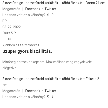
StreetDesign LeatherBraid karkötők – többféle szín – Barna 21 cm
Megosztás
|
Facebook
•
Twitter
Hasznos volt ez a vélmény?
4
0
DP
03. 22. 2022
Dezső P.
HU
Ajánlom ezt a terméket
Szuper gyors kiszállítás.
Minőségi terméket kaptam. Maximálisan meg vagyok vele
elégedve.
StreetDesign LeatherBraid karkötők – többféle szín – Fekete 21
cm
Megosztás
|
Facebook
•
Twitter
Hasznos volt ez a vélmény?
5
1