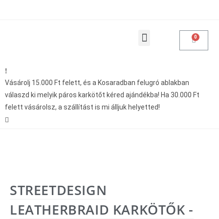
Products search
Vásárolásoddal adakozol
Vásárolj 15.000 Ft felett, és a Kosaradban felugró ablakban
válaszd ki melyik páros karkötőt kéred ajándékba! Ha 30.000 Ft
felett vásárolsz, a szállítást is mi álljuk helyetted!
STREETDESIGN
LEATHERBRAID KARKÖTŐK -