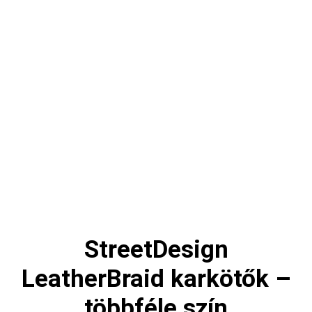
StreetDesign
LeatherBraid karkötők –
többféle szín