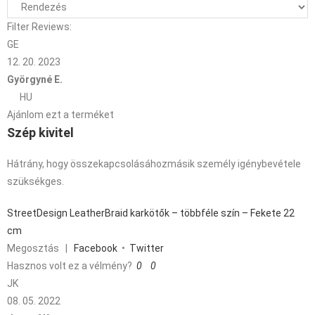
Filter Reviews:
GE
12. 20. 2023
Györgyné E.
HU
Ajánlom ezt a terméket
Szép kivitel
Hátrány, hogy összekapcsolásáhozmásik személy igénybevétele
szüksékges.
StreetDesign LeatherBraid karkötők – többféle szín – Fekete 22
cm
Megosztás
|
Facebook
•
Twitter
Hasznos volt ez a vélmény?
0
0
JK
08. 05. 2022