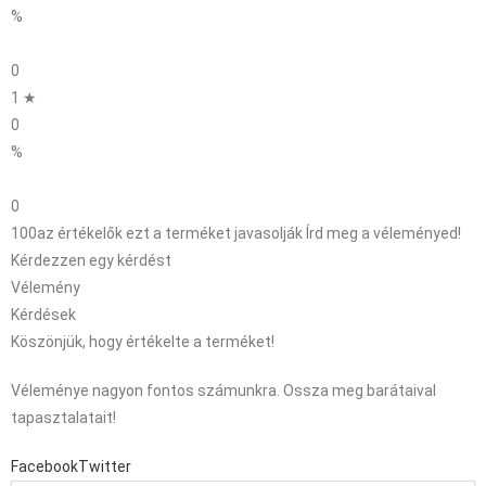
%
0
1 ★
0
%
0
100
az értékelők ezt a terméket javasolják
Írd meg a véleményed!
Kérdezzen egy kérdést
Vélemény
Kérdések
Köszönjük, hogy értékelte a terméket!
Véleménye nagyon fontos számunkra. Ossza meg barátaival
tapasztalatait!
Facebook
Twitter