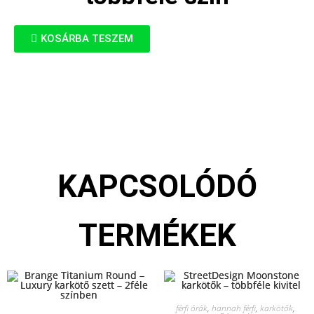
KOSÁRBA TESZEM
KAPCSOLÓDÓ
TERMÉKEK
férfi órák
,
hannah férfi
,
karkötők
,