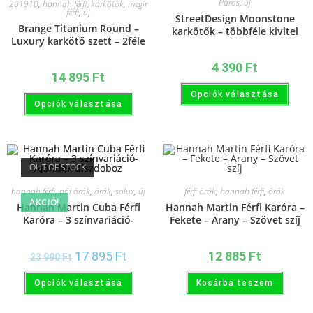
Páros
,
új
201910
,
hannah férfi
,
karkötők
,
megir
férfi
,
új
StreetDesign Moonstone
Brange Titanium Round –
karkötők – többféle kivitel
Luxury karkötő szett – 2féle
színben
4 390
Ft
14 895
Ft
Opciók választása
Opciók választása
OUT OF STOCK
hannah férfi
,
női órák
,
órák
,
solux
,
új
férfi órák
,
hannah férfi
,
órák
AKCIÓ!
Hannah Martin Cuba Férfi
Hannah Martin Férfi Karóra –
Karóra – 3 színvariáció-
Fekete – Arany – Szövet szíj
Ajándék díszdoboz
17 895
Ft
12 885
Ft
23 990
Ft
Opciók választása
Kosárba teszem