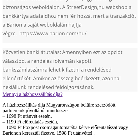
biztonságos weboldalon. A StreetDesign,hu webshop a
bankkártya adataidhoz nem fér hozzá, mert a tranzakciót
a Barion a saját weboldalán hajtja
végre. https://www.barion.com/hu/
Közvetlen banki átutalás: Amennyiben ezt az opciót
választod, a rendelés folyamán kapott
bankszámlaszámra lehet kifizetni a rendelésed
ellenértékét. Amikor az összeg beérkezett, azonnal
nekiállunk rendelésed feldolgozásának.
Mennyi a házhozszállítás díja?
A házhozszállítás díja Magyarországon belülre szerződött
partnereink jóvoltából mindössze
– 1698 Ft utánvét esetén,
– 1190 Ft előreutalás esetén,
– 1090 Ft Foxpost csomagautomatába kérve előreutalással vagy
Barionon keresztül fizetve, 1598 Ft utánvéttel .