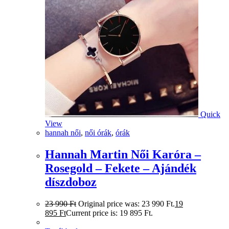
Quick
View
hannah női
,
női órák
,
órák
Hannah Martin Női Karóra –
Rosegold – Fekete – Ajándék
díszdoboz
23 990
Ft
Original price was: 23 990 Ft.
19
895
Ft
Current price is: 19 895 Ft.