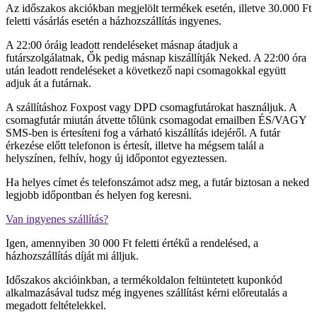
Az időszakos akciókban megjelölt termékek esetén, illetve 30.000 Ft
feletti vásárlás esetén a házhozszállítás ingyenes.
A 22:00 óráig leadott rendeléseket másnap átadjuk a
futárszolgálatnak, Ők pedig másnap kiszállítják Neked. A 22:00 óra
után leadott rendeléseket a következő napi csomagokkal együtt
adjuk át a futárnak.
A szállításhoz Foxpost vagy DPD csomagfutárokat használjuk. A
csomagfutár miután átvette tőlünk csomagodat emailben ÉS/VAGY
SMS-ben is értesíteni fog a várható kiszállítás idejéről. A futár
érkezése előtt telefonon is értesít, illetve ha mégsem talál a
helyszínen, felhív, hogy új időpontot egyeztessen.
Ha helyes címet és telefonszámot adsz meg, a futár biztosan a neked
legjobb időpontban és helyen fog keresni.
Van ingyenes szállítás?
Igen, amennyiben 30 000 Ft feletti értékű a rendelésed, a
házhozszállítás díját mi álljuk.
Időszakos akcióinkban, a termékoldalon feltüntetett kuponkód
alkalmazásával tudsz még ingyenes szállítást kérni előreutalás a
megadott feltételekkel.