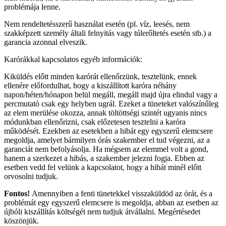
problémája lenne.
Nem rendeltetésszerű használat esetén (pl. víz, leesés, nem
szakképzett személy általi felnyitás vagy túlerőltetés esetén stb.) a
garancia azonnal elveszik.
Karórákkal kapcsolatos egyéb információk:
Kiküldés előtt minden karórát ellenőrzünk, tesztelünk, ennek
ellenére előfordulhat, hogy a kiszállított karóra néhány
napon/héten/hónapon belül megáll, megáll majd újra elindul vagy a
percmutató csak egy helyben ugrál. Ezeket a tüneteket valószínűleg
az elem merülése okozza, annak töltöttségi szintét ugyanis nincs
módunkban ellenőrizni, csak előzetesen tesztelni a karóra
működését. Ezekben az esetekben a hibát egy egyszerű elemcsere
megoldja, amelyet bármilyen órás szakember el tud végezni, az a
garanciát nem befolyásolja. Ha mégsem az elemmel volt a gond,
hanem a szerkezet a hibás, a szakember jelezni fogja. Ebben az
esetben vedd fel velünk a kapcsolatot, hogy a hibát minél előtt
orvosolni tudjuk.
Fontos!
Amennyiben a fenti tünetekkel visszaküldöd az órát, és a
problémát egy egyszerű elemcsere is megoldja, abban az esetben az
újbóli kiszállítás költségét nem tudjuk átvállalni. Megértésedet
köszönjük.