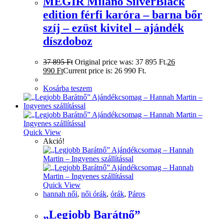
MEGIR Milano SilverBlack
edition férfi karóra – barna bőr
szíj – ezüst kivitel – ajándék
díszdoboz
37 895
Ft
Original price was: 37 895 Ft.
26
990
Ft
Current price is: 26 990 Ft.
Kosárba teszem
Quick View
Akció!
Quick View
hannah női
,
női órák
,
órák
,
Páros
„Legjobb Barátnő”