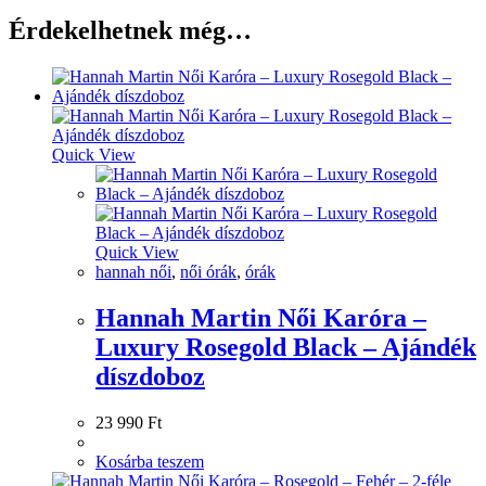
Érdekelhetnek még…
Quick View
Quick View
hannah női
,
női órák
,
órák
Hannah Martin Női Karóra –
Luxury Rosegold Black – Ajándék
díszdoboz
23 990
Ft
Kosárba teszem