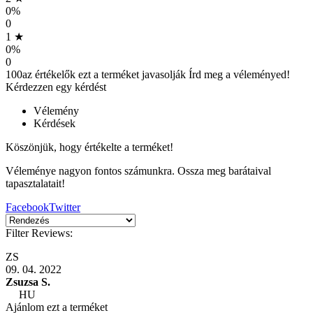
0%
0
1 ★
0%
0
100
az értékelők ezt a terméket javasolják
Írd meg a véleményed!
Kérdezzen egy kérdést
Vélemény
Kérdések
Köszönjük, hogy értékelte a terméket!
Véleménye nagyon fontos számunkra. Ossza meg barátaival
tapasztalatait!
Facebook
Twitter
Filter Reviews:
ZS
09. 04. 2022
Zsuzsa S.
HU
Ajánlom ezt a terméket