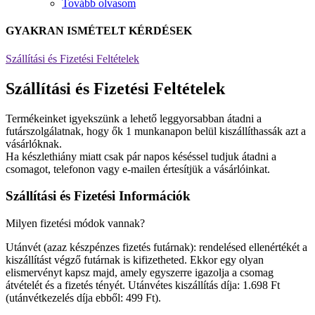
Tovább olvasom
GYAKRAN ISMÉTELT KÉRDÉSEK
Szállítási és Fizetési Feltételek
Szállítási és Fizetési Feltételek
Termékeinket igyekszünk a lehető leggyorsabban átadni a
futárszolgálatnak, hogy ők 1 munkanapon belül kiszállíthassák azt a
vásárlóknak.
Ha készlethiány miatt csak pár napos késéssel tudjuk átadni a
csomagot, telefonon vagy e-mailen értesítjük a vásárlóinkat.
Szállítási és Fizetési Információk
Milyen fizetési módok vannak?
Utánvét (azaz készpénzes fizetés futárnak): rendelésed ellenértékét a
kiszállítást végző futárnak is kifizetheted. Ekkor egy olyan
elismervényt kapsz majd, amely egyszerre igazolja a csomag
átvételét és a fizetés tényét. Utánvétes kiszállítás díja: 1.698 Ft
(utánvétkezelés díja ebből: 499 Ft).