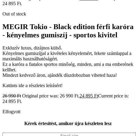
24 895 Ft.
Out of stock
MEGIR Tokio - Black edition férfi karóra
- kényelmes gumiszíj - sportos kivitel
Exkluzív luxus, dizájnos külső.
Kényelmes gumiszíjjal a kivételes kényelemért, fekete számlappal a
maximális használhatóságért.
Ez a karóra a fiatalos sportos minőség, minden, ami a ma emberének
kellhet.
Mindezt kedvező áron, ajándék díszdobozban viheted haza!
Kattints ide a részletes leírásért!
26 990
Ft
Original price was: 26 990 Ft.
24 895
Ft
Current price is:
24 895 Ft.
Elfogyott
Kérek értesítést, amikor újra készleten lesz