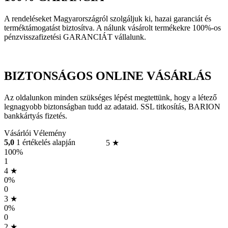
A rendeléseket Magyarországról szolgáljuk ki, hazai garanciát és
terméktámogatást biztosítva. A nálunk vásárolt termékekre 100%-os
pénzvisszafizetési GARANCIÁT vállalunk.
BIZTONSÁGOS ONLINE VÁSÁRLÁS
Az oldalunkon minden szükséges lépést megtettünk, hogy a létező
legnagyobb biztonságban tudd az adataid. SSL titkosítás, BARION
bankkártyás fizetés.
Vásárlói Vélemény
5,0
1 értékelés alapján
5 ★
100%
1
4 ★
0%
0
3 ★
0%
0
2 ★