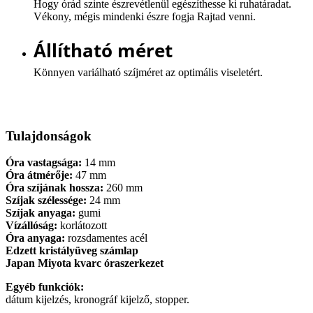
Hogy órád szinte észrevétlenül egészíthesse ki ruhatáradat.
Vékony, mégis mindenki észre fogja Rajtad venni.
Állítható méret
Könnyen variálható szíjméret az optimális viseletért.
Tulajdonságok
Óra vastagsága:
14 mm
Óra átmérője:
47 mm
Óra szíjának hossza:
260 mm
Szíjak szélessége:
24 mm
Szíjak anyaga:
gumi
Vízállóság:
korlátozott
Óra anyaga:
rozsdamentes acél
Edzett kristályüveg számlap
Japan Miyota kvarc óraszerkezet
Egyéb funkciók:
dátum kijelzés, kronográf kijelző, stopper.