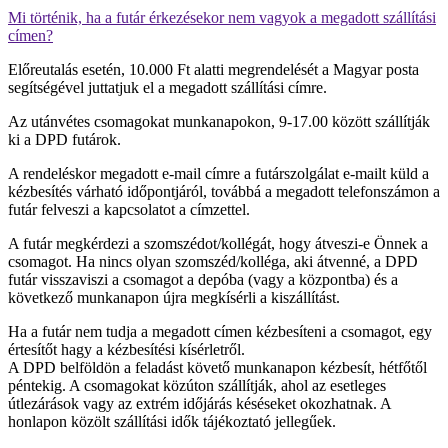
Mi történik, ha a futár érkezésekor nem vagyok a megadott szállítási
címen?
Előreutalás esetén, 10.000 Ft alatti megrendelését a Magyar posta
segítségével juttatjuk el a megadott szállítási címre.
Az utánvétes csomagokat munkanapokon, 9-17.00 között szállítják
ki a DPD futárok.
A rendeléskor megadott e-mail címre a futárszolgálat e-mailt küld a
kézbesítés várható időpontjáról, továbbá a megadott telefonszámon a
futár felveszi a kapcsolatot a címzettel.
A futár megkérdezi a szomszédot/kollégát, hogy átveszi-e Önnek a
csomagot. Ha nincs olyan szomszéd/kolléga, aki átvenné, a DPD
futár visszaviszi a csomagot a depóba (vagy a központba) és a
következő munkanapon újra megkísérli a kiszállítást.
Ha a futár nem tudja a megadott címen kézbesíteni a csomagot, egy
értesítőt hagy a kézbesítési kísérletről.
A DPD belföldön a feladást követő munkanapon kézbesít, hétfőtől
péntekig. A csomagokat közúton szállítják, ahol az esetleges
útlezárások vagy az extrém időjárás késéseket okozhatnak. A
honlapon közölt szállítási idők tájékoztató jellegűek.