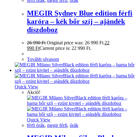
férfi órák
,
megir férfi
,
órák
MEGIR Sydney Blue edition férfi
karóra – kék bőr szíj – ajándék
díszdoboz
26 990
Ft
Original price was: 26 990 Ft.
22
990
Ft
Current price is: 22 990 Ft.
Tovább olvasom
Quick View
Akció!
Quick View
férfi órák
,
megir férfi
,
órák