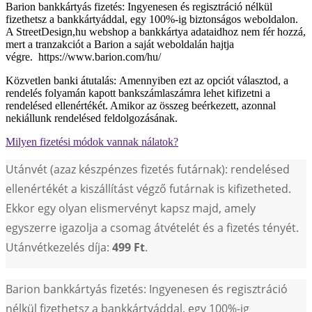
Barion bankkártyás fizetés: Ingyenesen és regisztráció nélkül
fizethetsz a bankkártyáddal, egy 100%-ig biztonságos weboldalon.
A StreetDesign,hu webshop a bankkártya adataidhoz nem fér hozzá,
mert a tranzakciót a Barion a saját weboldalán hajtja
végre. https://www.barion.com/hu/
Közvetlen banki átutalás: Amennyiben ezt az opciót választod, a
rendelés folyamán kapott bankszámlaszámra lehet kifizetni a
rendelésed ellenértékét. Amikor az összeg beérkezett, azonnal
nekiállunk rendelésed feldolgozásának.
Milyen fizetési módok vannak nálatok?
Utánvét (azaz készpénzes fizetés futárnak): rendelésed
ellenértékét a kiszállítást végző futárnak is kifizetheted.
Ekkor egy olyan elismervényt kapsz majd, amely
egyszerre igazolja a csomag átvételét és a fizetés tényét.
Utánvétkezelés díja:
499 Ft
.
Barion bankkártyás fizetés: Ingyenesen és regisztráció
nélkül fizethetsz a bankkártyáddal, egy 100%-ig