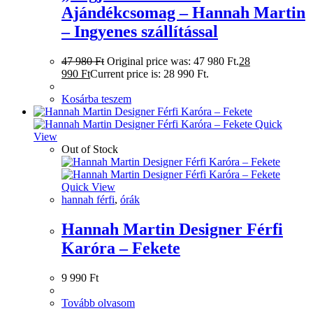
Ajándékcsomag – Hannah Martin
– Ingyenes szállítással
47 980
Ft
Original price was: 47 980 Ft.
28
990
Ft
Current price is: 28 990 Ft.
Kosárba teszem
Quick
View
Out of Stock
Quick View
hannah férfi
,
órák
Hannah Martin Designer Férfi
Karóra – Fekete
9 990
Ft
Tovább olvasom