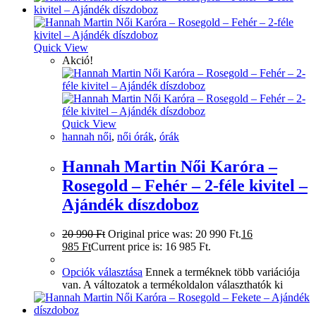
Quick View
Akció!
Quick View
hannah női
,
női órák
,
órák
Hannah Martin Női Karóra –
Rosegold – Fehér – 2-féle kivitel –
Ajándék díszdoboz
20 990
Ft
Original price was: 20 990 Ft.
16
985
Ft
Current price is: 16 985 Ft.
Opciók választása
Ennek a terméknek több variációja
van. A változatok a termékoldalon választhatók ki