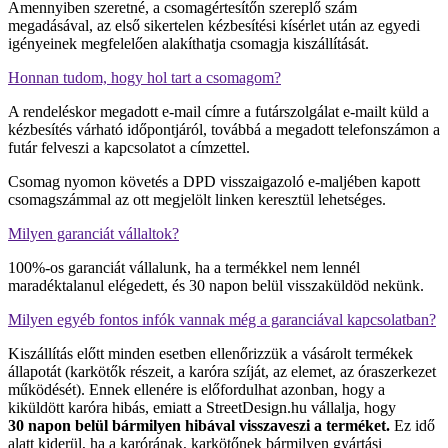
Amennyiben szeretné, a csomagértesítőn szereplő szám
megadásával, az első sikertelen kézbesítési kísérlet után az egyedi
igényeinek megfelelően alakíthatja csomagja kiszállítását.
Honnan tudom, hogy hol tart a csomagom?
A rendeléskor megadott e-mail címre a futárszolgálat e-mailt küld a
kézbesítés várható időpontjáról, továbbá a megadott telefonszámon a
futár felveszi a kapcsolatot a címzettel.
Csomag nyomon követés a DPD visszaigazoló e-maljében kapott
csomagszámmal az ott megjelölt linken keresztül lehetséges.
Milyen garanciát vállaltok?
100%-os garanciát vállalunk, ha a termékkel nem lennél
maradéktalanul elégedett, és 30 napon belül visszaküldöd nekünk.
Milyen egyéb fontos infók vannak még a garanciával kapcsolatban?
Kiszállítás előtt minden esetben ellenőrizzük a vásárolt termékek
állapotát (karkötők részeit, a karóra szíját, az elemet, az óraszerkezet
működését). Ennek ellenére is előfordulhat azonban, hogy a
kiküldött karóra hibás, emiatt a StreetDesign.hu vállalja, hogy
30 napon belül bármilyen hibával visszaveszi a terméket.
Ez idő
alatt kiderül, ha a karórának, karkötőnek bármilyen gyártási