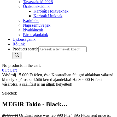
Tavaszakció 2026
Órakollekcióink
Karórák Hölgyeknek
Karórák Uraknak
Karkötők
Napszemüvegek
Nyakláncok
Páros ajánlatok
Újdonságaink
Rólunk
Products search
No products in the cart.
0
Ft
Cart
Vásárolj 15.000 Ft felett, és a Kosaradban felugró ablakban válaszd
ki melyik páros karkötőt kéred ajándékba! Ha 30.000 Ft felett
vásárolsz, a szállítást is mi álljuk helyetted!
Selected:
MEGIR Tokio - Black…
26 990
Ft
Original price was: 26 990 Ft.
24 895
Ft
Current price is: