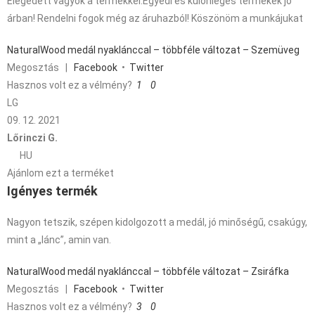
Elégedett vagyok a termékkel.Egyedi és különleges termekek jó
árban! Rendelni fogok még az áruhazból! Köszönöm a munkájukat
NaturalWood medál nyaklánccal – többféle változat – Szemüveg
Megosztás
|
Facebook
•
Twitter
Hasznos volt ez a vélmény?
1
0
LG
09. 12. 2021
Lőrinczi G.
HU
Ajánlom ezt a terméket
Igényes termék
Nagyon tetszik, szépen kidolgozott a medál, jó minőségű, csakúgy,
mint a „lánc”, amin van.
NaturalWood medál nyaklánccal – többféle változat – Zsiráfka
Megosztás
|
Facebook
•
Twitter
Hasznos volt ez a vélmény?
3
0