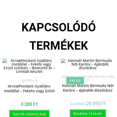
KAPCSOLÓDÓ
TERMÉKEK
diamond
,
hannah női
,
női órák
,
órák
,
új
nyaklánc
,
új
AKCIÓ!
Hannah Martin Bermuda Női
ArrowPendant nyaklánc
Karóra – Ajándék díszdoboz
medállal – Fekete vagy Ezüst
színben – Bevezető ár –
Limitált készlet
20 895
Ft
3 285
Ft
23 990
Ft
Kosárba teszem
Opciók választása