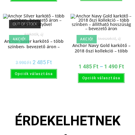
OUT OF STOCK
karkötők
,
új
karkötők
,
tavaszakció
,
új
AKCIÓ!
AKCIÓ!
Anchor Silver karkötő – több
Anchor Navy Gold karkötő –
színben- bevezető áron –
2018 őszi kollekció – több
ajándék szütyővel
színben – állítható hosszúság
– bevezető áron
2 485
Ft
3 990
Ft
1 485
Ft
–
1 490
Ft
Opciók választása
Opciók választása
ÉRDEKELHETNEK