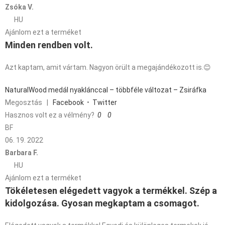
Zsóka V.
HU
Ajánlom ezt a terméket
Minden rendben volt.
Azt kaptam, amit vártam. Nagyon örült a megajándékozott is.😊
NaturalWood medál nyaklánccal – többféle változat – Zsiráfka
Megosztás
|
Facebook
•
Twitter
Hasznos volt ez a vélmény?
0
0
BF
06. 19. 2022
Barbara F.
HU
Ajánlom ezt a terméket
Tökéletesen elégedett vagyok a termékkel. Szép a
kidolgozása. Gyosan megkaptam a csomagot.