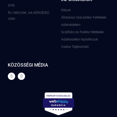
GYIK
Rólunk
ÍRJ NEKÜNK, HA KÉRDÉSED
Általános Szerződési Feltételek
VAN!
Adatvédelem
Szállítási és fizetési feltételek
Adatkezelési Nyilatkozat
Cookie Tájékoztató
KÖZÖSSÉGI MÉDIA