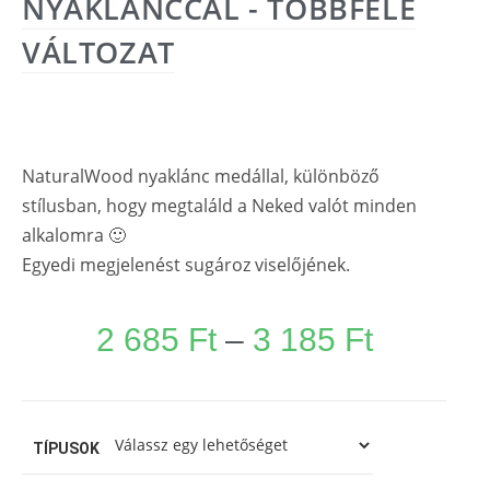
NYAKLÁNCCAL - TÖBBFÉLE
VÁLTOZAT
NaturalWood nyaklánc medállal, különböző
stílusban, hogy megtaláld a Neked valót minden
alkalomra 🙂
Egyedi megjelenést sugároz viselőjének.
2 685
Ft
–
3 185
Ft
TÍPUSOK