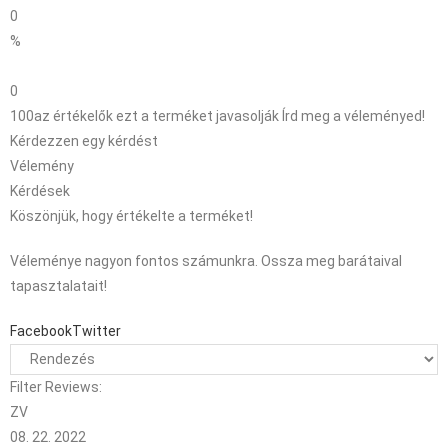
0
%
0
100
az értékelők ezt a terméket javasolják
Írd meg a véleményed!
Kérdezzen egy kérdést
Vélemény
Kérdések
Köszönjük, hogy értékelte a terméket!
Véleménye nagyon fontos számunkra. Ossza meg barátaival
tapasztalatait!
Facebook
Twitter
Filter Reviews:
ZV
08. 22. 2022