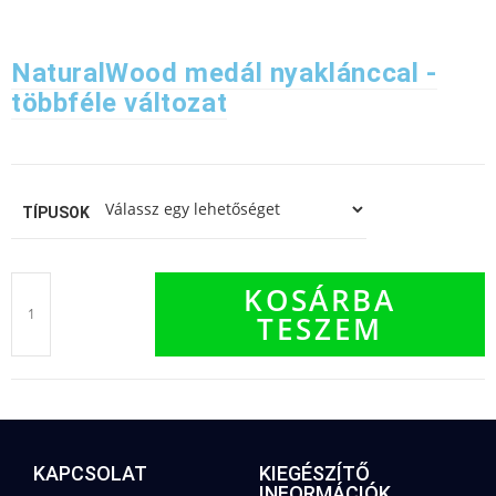
NaturalWood medál nyaklánccal -
többféle változat
TÍPUSOK
KOSÁRBA
TESZEM
KAPCSOLAT
KIEGÉSZÍTŐ
INFORMÁCIÓK