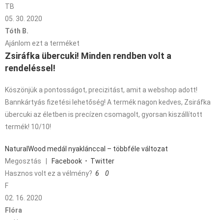
TB
05. 30. 2020
Tóth B.
Ajánlom ezt a terméket
Zsiráfka übercuki! Minden rendben volt a
rendeléssel!
Köszönjük a pontosságot, precizitást, amit a webshop adott!
Bannkártyás fizetési lehetőség! A termék nagon kedves, Zsiráfka
übercuki az életben is precízen csomagolt, gyorsan kiszállított
termék! 10/10!
NaturalWood medál nyaklánccal – többféle változat
Megosztás
|
Facebook
•
Twitter
Hasznos volt ez a vélmény?
6
0
F
02. 16. 2020
Flóra