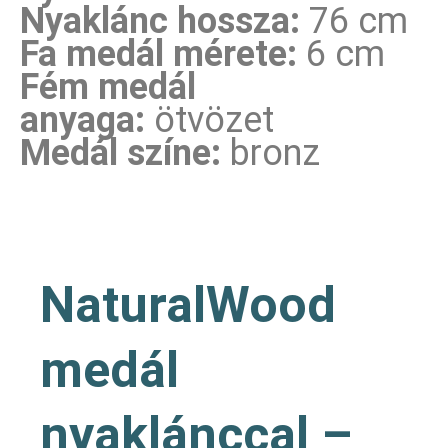
Nyaklánc hossza:
76 cm
Fa medál mérete:
6 cm
Fém medál
anyaga:
ötvözet
Medál színe:
bronz
NaturalWood
medál
nyaklánccal –