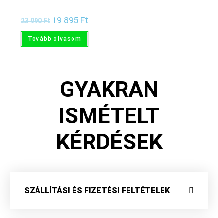
díszdoboz
19 895
Ft
23 990
Ft
Tovább olvasom
GYAKRAN
ISMÉTELT
KÉRDÉSEK
SZÁLLÍTÁSI ÉS FIZETÉSI FELTÉTELEK