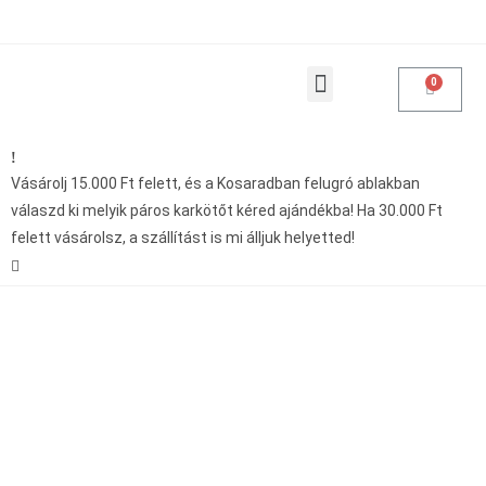
Products search
Vásárolásoddal adakozol
Vásárolj 15.000 Ft felett, és a Kosaradban felugró ablakban
válaszd ki melyik páros karkötőt kéred ajándékba! Ha 30.000 Ft
felett vásárolsz, a szállítást is mi álljuk helyetted!