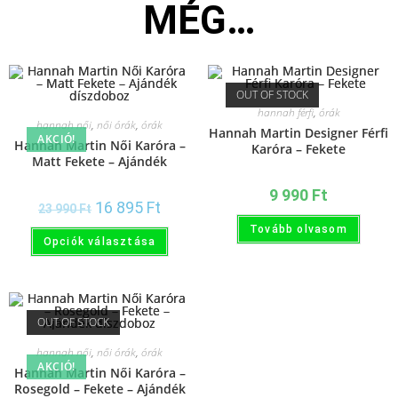
MÉG…
OUT OF STOCK
hannah férfi
,
órák
hannah női
,
női órák
,
órák
Hannah Martin Designer Férfi
AKCIÓ!
Hannah Martin Női Karóra –
Karóra – Fekete
Matt Fekete – Ajándék
díszdoboz
9 990
Ft
16 895
Ft
23 990
Ft
Tovább olvasom
Opciók választása
OUT OF STOCK
hannah női
,
női órák
,
órák
AKCIÓ!
Hannah Martin Női Karóra –
Rosegold – Fekete – Ajándék