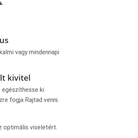
xus
lkalmi vagy mindennapi
t kivitel
 egészíthesse ki
re fogja Rajtad venni.
 optimális viseletért.