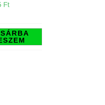
5
Ft
OSÁRBA
ESZEM