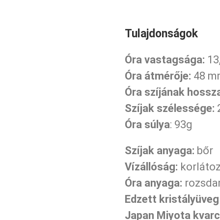
Tulajdonságok
Óra vastagsága:
13
Óra átmérője:
48 m
Óra szíjának hossza
Szíjak szélessége:
Óra súlya
: 93g
Szíjak anyaga:
bőr
Vízállóság:
korlátoz
Óra anyaga:
rozsda
Edzett kristályüve
Japan Miyota kvarc