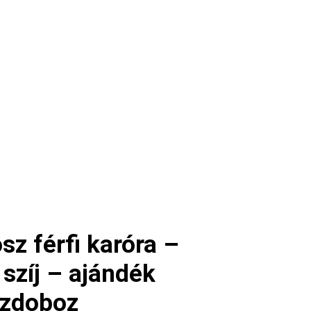
z férfi karóra –
 szíj – ajándék
szdoboz