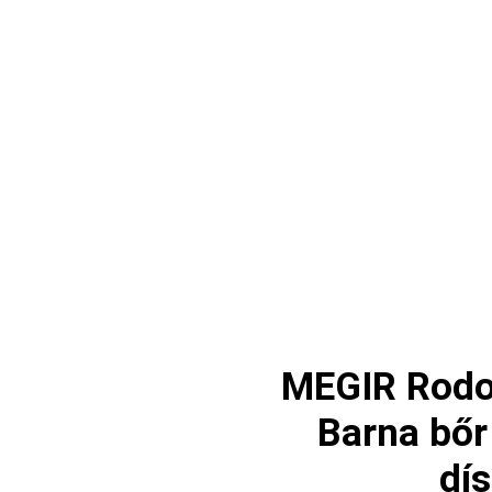
MEGIR Rodos
Barna bőr
dí