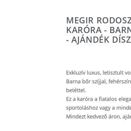
MEGIR RODOSZ
KARÓRA - BARN
- AJÁNDÉK DÍ
Exkluzív luxus, letisztult v
Barna bőr szíjjal, fehérszí
betéttel.
Ez a karóra a fiatalos ele
sportoláshoz vagy a min
Mindezt kedvező áron, aj