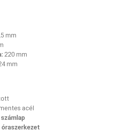
,5 mm
m
:
220 mm
24 mm
ott
mentes acél
g számlap
 óraszerkezet