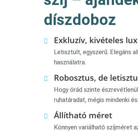
díszdoboz
Exkluzív, kivételes lu
Letisztult, egyszerű. Elegáns a
használatra.
Robosztus, de letisztul
Hogy órád szinte észrevétlenül
ruhatáradat, mégis mindenki ész
Állítható méret
Könnyen variálható szíjméret az