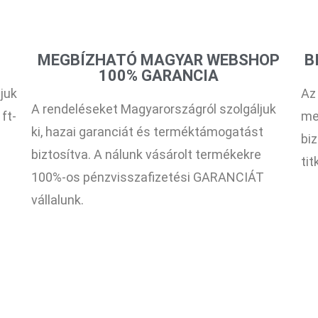
MEGBÍZHATÓ MAGYAR WEBSHOP
B
100% GARANCIA
juk
Az
A rendeléseket Magyarországról szolgáljuk
 ft-
me
ki, hazai garanciát és terméktámogatást
bi
biztosítva. A nálunk vásárolt termékekre
ti
100%-os pénzvisszafizetési GARANCIÁT
vállalunk.