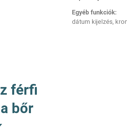
Egyéb funkciók:
dátum kijelzés, kro
 férfi
na bőr
k