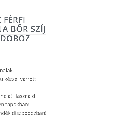
 FÉRFI
A BŐR SZÍJ
SZDOBOZ
onalak.
nű kézzel varrott
gancia! Használd
dennapokban!
ándék díszdobozban!