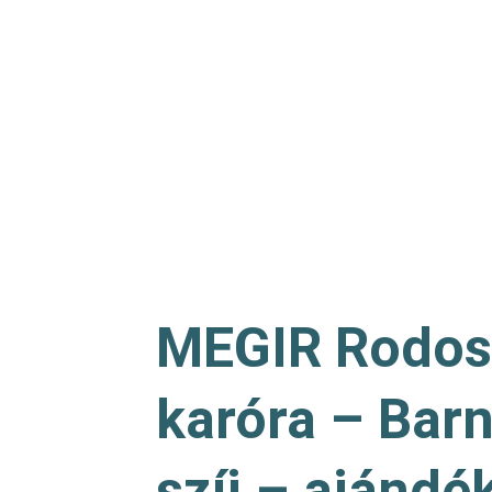
MEGIR Rodosz
karóra – Bar
szíj – ajándé