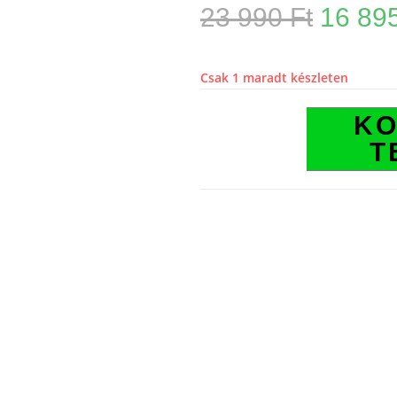
23 990
Ft
16 89
Csak 1 maradt készleten
K
T