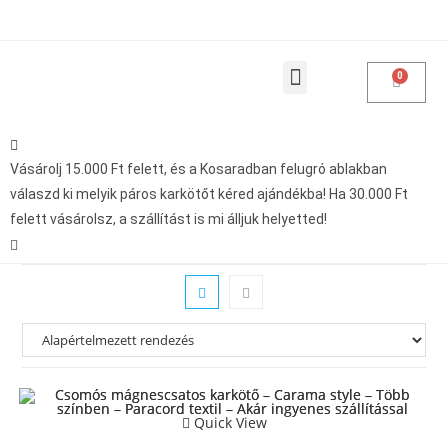
Products search
Vásárolásoddal adakozol
Vásárolj 15.000 Ft felett, és a Kosaradban felugró ablakban
válaszd ki melyik páros karkötőt kéred ajándékba! Ha 30.000 Ft
felett vásárolsz, a szállítást is mi álljuk helyetted!
Quick View