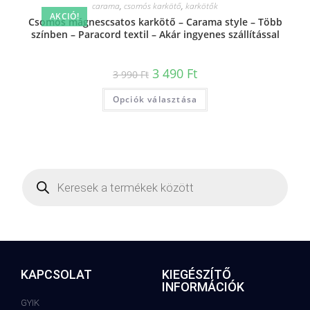
carama
,
csomós karkötő
,
karkötők
AKCIÓ!
Csomós mágnescsatos karkötő – Carama style – Több
színben – Paracord textil – Akár ingyenes szállítással
3 490
Ft
3 990
Ft
Opciók választása
KAPCSOLAT
KIEGÉSZÍTŐ
INFORMÁCIÓK
GYIK