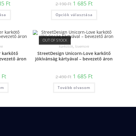
85
Ft
1 685
Ft
2 190
Ft
ása
Opciók választása
OUT OF STOCK
re
karkötők
,
lovemore
r karkötő
StreetDesign Unicorn-Love karkötő
bevezető áron
Jókívánság kártyával – bevezető áron
5
Ft
1 685
Ft
2 490
Ft
om
Tovább olvasom