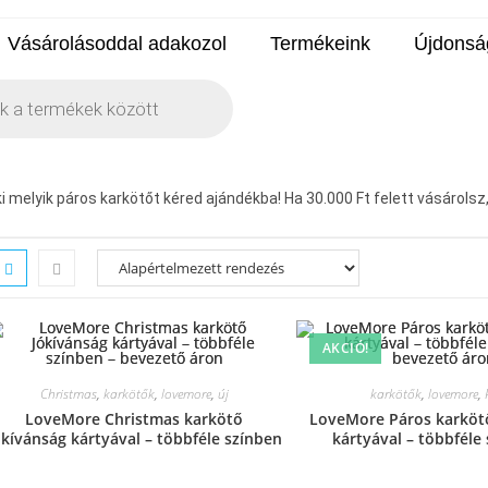
Vásárolásoddal adakozol
Termékeink
Újdonsá
 melyik páros karkötőt kéred ajándékba! Ha 30.000 Ft felett vásárolsz, a
AKCIÓ!
Christmas
,
karkötők
,
lovemore
,
új
karkötők
,
lovemore
,
LoveMore Christmas karkötő
LoveMore Páros karköt
ókívánság kártyával – többféle színben
kártyával – többféle
– bevezető áron
bevezető ár