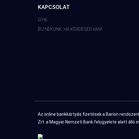
KAPCSOLAT
GYIK
ÍRJ NEKÜNK, HA KÉRDÉSED VAN!
Az online bankkártyás fizetések a Barion rendszer
Zrt. a Magyar Nemzeti Bank felügyelete alatt álló