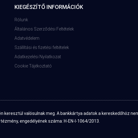
KIEGÉSZÍTŐ INFORMÁCIÓK
Rólunk
Általános Szerződési Feltételek
Adatvédelem
Szállítási és fizetési feltételek
Adatkezelési Nyilatkozat
Cookie Tájékoztató
én keresztül valósulnak meg. A bankkártya adatok a kereskedőhöz nem 
 intézmény, engedélyének száma: H-EN-I-1064/2013.