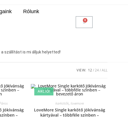
gaink
Rólunk
 szállítást is mi álljuk helyetted!
VIEW:
12
24
ALL
AKCIÓ!
Páros
karkötők
,
lovemore
ő Jókívánság
LoveMore Single karkötő Jókívánság
 színben –
kártyával – többféle színben –
on
bevezető áron