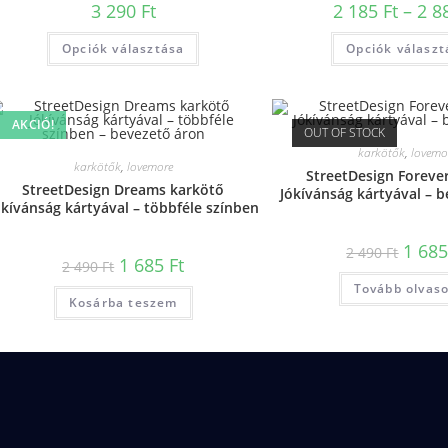
3 290
Ft
2 185
Ft
–
2 8
Opciók választása
Opciók választ
AKCIÓ!
OUT OF STOCK
karkötők
,
lovemo
karkötők
,
lovemore
StreetDesign Foreve
StreetDesign Dreams karkötő
Jókívánság kártyával – 
ókívánság kártyával – többféle színben
– bevezető áron
1 68
2 490
Ft
1 685
Ft
2 490
Ft
Tovább olvas
Kosárba teszem