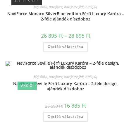
OUT OF STOCK
férfi órák
,
naviforce
,
naviforce férfi
,
órák
,
új
NaviForce Monaco SilverBlue edition Férfi Luxury Karóra –
2-féle ajándék díszdoboz
26 895
Ft
–
28 895
Ft
Opciók választása
férfi órák
,
naviforce
,
naviforce férfi
,
órák
,
új
NaviForce Seville Férfi Luxury Karóra – 2-féle design,
AKCIÓ!
ajándék díszdoboz
16 885
Ft
26 990
Ft
Opciók választása