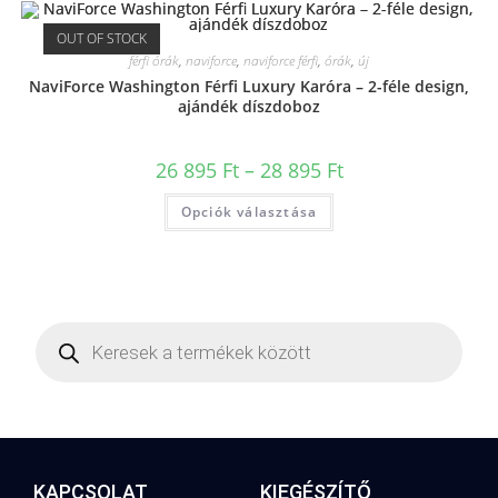
OUT OF STOCK
férfi órák
,
naviforce
,
naviforce férfi
,
órák
,
új
NaviForce Washington Férfi Luxury Karóra – 2-féle design,
ajándék díszdoboz
26 895
Ft
–
28 895
Ft
Opciók választása
KAPCSOLAT
KIEGÉSZÍTŐ