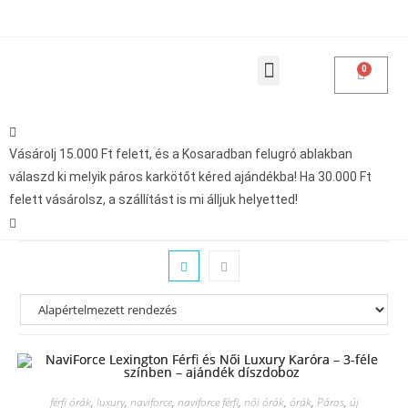
Products search
Vásárolásoddal adakozol
Vásárolj 15.000 Ft felett, és a Kosaradban felugró ablakban
válaszd ki melyik páros karkötőt kéred ajándékba! Ha 30.000 Ft
felett vásárolsz, a szállítást is mi álljuk helyetted!
férfi órák
,
luxury
,
naviforce
,
naviforce férfi
,
női órák
,
órák
,
Páros
,
új