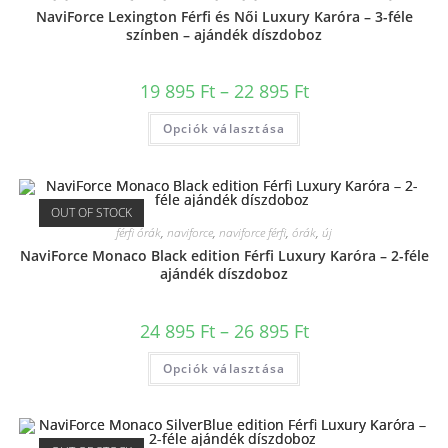
NaviForce Lexington Férfi és Női Luxury Karóra – 3-féle
színben – ajándék díszdoboz
19 895
Ft
–
22 895
Ft
Opciók választása
OUT OF STOCK
férfi órák
,
naviforce
,
naviforce férfi
,
órák
,
új
NaviForce Monaco Black edition Férfi Luxury Karóra – 2-féle
ajándék díszdoboz
24 895
Ft
–
26 895
Ft
Opciók választása