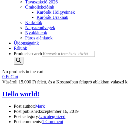
Tavaszakció 2026
Órakollekcióink
Karórák Hölgyeknek
Karórák Uraknak
Karkötők
Napszemüvegek
Nyakláncok
Páros ajánlatok
Újdonságaink
Rólunk
Products search
No products in the cart.
0
Ft
Cart
Vásárolj 15.000 Ft felett, és a Kosaradban felugró ablakban válaszd ki 
Hello world!
Post author:
Mark
Post published:
szeptember 16, 2019
Post category:
Uncategorized
Post comments:
1 Comment