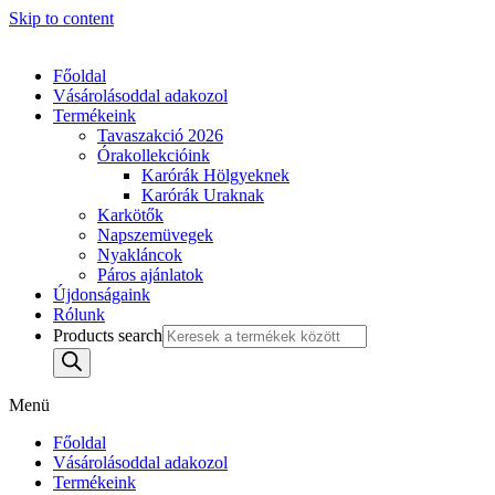
Skip to content
Főoldal
Vásárolásoddal adakozol
Termékeink
Tavaszakció 2026
Órakollekcióink
Karórák Hölgyeknek
Karórák Uraknak
Karkötők
Napszemüvegek
Nyakláncok
Páros ajánlatok
Újdonságaink
Rólunk
Products search
Menü
Főoldal
Vásárolásoddal adakozol
Termékeink