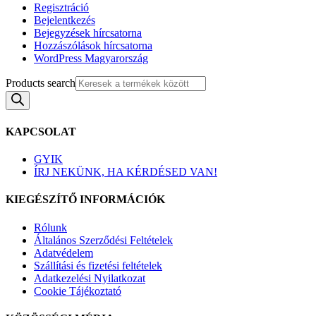
Regisztráció
Bejelentkezés
Bejegyzések hírcsatorna
Hozzászólások hírcsatorna
WordPress Magyarország
Products search
KAPCSOLAT
GYIK
ÍRJ NEKÜNK, HA KÉRDÉSED VAN!
KIEGÉSZÍTŐ INFORMÁCIÓK
Rólunk
Általános Szerződési Feltételek
Adatvédelem
Szállítási és fizetési feltételek
Adatkezelési Nyilatkozat
Cookie Tájékoztató