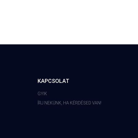
KAPCSOLAT
GYIK
ÍRJ NEKÜNK, HA KÉRDÉSED VAN!