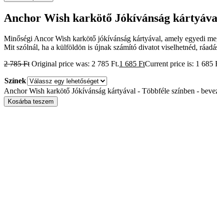
Anchor Wish karkötő Jókívánság kártyával
Minőségi Ancor Wish karkötő jókívánság kártyával, amely egyedi meg
Mit szólnál, ha a külföldön is újnak számító divatot viselhetnéd, ráad
2 785
Ft
Original price was: 2 785 Ft.
1 685
Ft
Current price is: 1 685 
Színek
Anchor Wish karkötő Jókívánság kártyával - Többféle színben - bev
Kosárba teszem