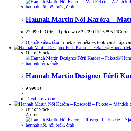
hannah női
,
női órák
,
órák
Hannah Martin Női Karóra – Matt
23 990
Ft
Original price was: 23 990 Ft.
16 895
Ft
Current
Opciók választása
Ennek a terméknek több variációja van
Out of Stock
hannah férfi
,
órák
Hannah Martin Designer Férfi Kar
9 990
Ft
Tovább olvasom
Out of Stock
Akció!
hannah női
,
női órák
,
órák