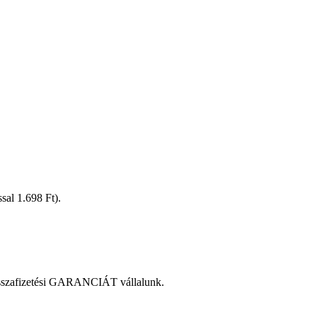
ással 1.698 Ft).
zvisszafizetési GARANCIÁT vállalunk.