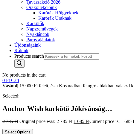
Tavaszakció 2026
Órakollekcióink
Karórák Hölgyeknek
Karórák Uraknak
Karkötők
Napszemüvegek
Nyakláncok
Páros ajánlatok
Újdonságaink
Rólunk
Products search
No products in the cart.
0
Ft
Cart
Vásárolj 15.000 Ft felett, és a Kosaradban felugró ablakban válaszd ki 
Selected:
Anchor Wish karkötő Jókívánság…
2 785
Ft
Original price was: 2 785 Ft.
1 685
Ft
Current price is: 1 685 
Select Options