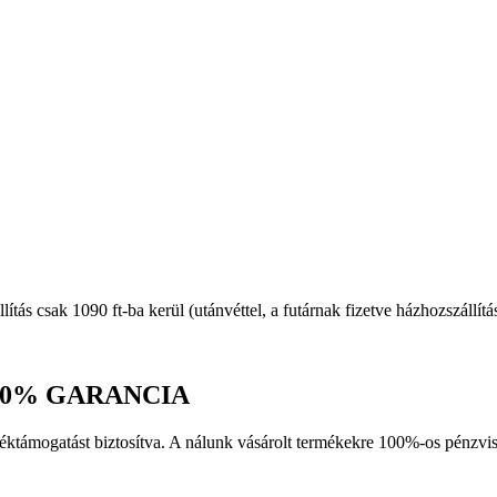
llítás csak 1090 ft-ba kerül (utánvéttel, a futárnak fizetve házhozszállít
0% GARANCIA
erméktámogatást biztosítva. A nálunk vásárolt termékekre 100%-os pén