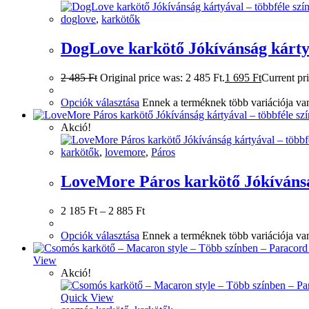
doglove
,
karkötők
DogLove karkötő Jókívánság kártyá
2 485
Ft
Original price was: 2 485 Ft.
1 695
Ft
Current pri
Opciók választása
Ennek a terméknek több variációja van
Akció!
karkötők
,
lovemore
,
Páros
LoveMore Páros karkötő Jókívánság
2 185
Ft
–
2 885
Ft
Opciók választása
Ennek a terméknek több variációja van
View
Akció!
Quick View