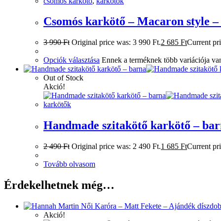
csomós karkötő
,
karkötők
Csomós karkötő – Macaron style – T
3 990
Ft
Original price was: 3 990 Ft.
2 685
Ft
Current pri
Opciók választása
Ennek a terméknek több variációja van
Out of Stock
Akció!
karkötők
Handmade szitakötő karkötő – ba
2 490
Ft
Original price was: 2 490 Ft.
1 685
Ft
Current pri
Tovább olvasom
Érdekelhetnek még…
Akció!