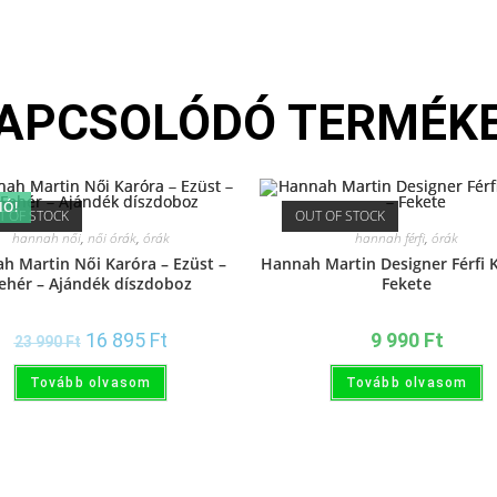
APCSOLÓDÓ TERMÉK
IÓ!
T OF STOCK
OUT OF STOCK
hannah női
,
női órák
,
órák
hannah férfi
,
órák
h Martin Női Karóra – Ezüst –
Hannah Martin Designer Férfi 
ehér – Ajándék díszdoboz
Fekete
16 895
Ft
9 990
Ft
23 990
Ft
Tovább olvasom
Tovább olvasom