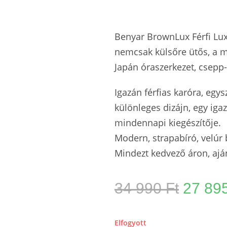
Benyar BrownLux Férfi Lux
nemcsak külsőre ütős, a m
Japán óraszerkezet, csepp-
Igazán férfias karóra, eg
különleges dizájn, egy igaz
mindennapi kiegészítője.
Modern, strapabíró, velúr b
Mindezt kedvező áron, aj
34 990
Ft
27 89
Elfogyott