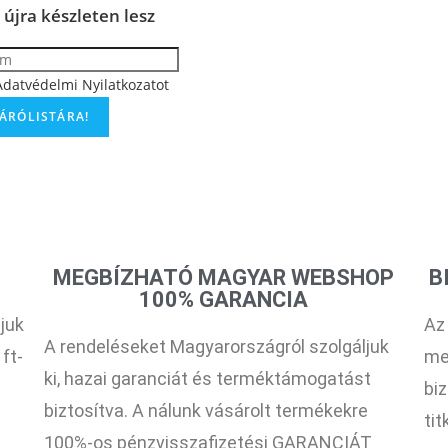
 újra készleten lesz
Adatvédelmi Nyilatkozatot
MEGBÍZHATÓ MAGYAR WEBSHOP
B
100% GARANCIA
juk
Az
A rendeléseket Magyarországról szolgáljuk
 ft-
me
ki, hazai garanciát és terméktámogatást
bi
biztosítva. A nálunk vásárolt termékekre
ti
100%-os pénzvisszafizetési GARANCIÁT