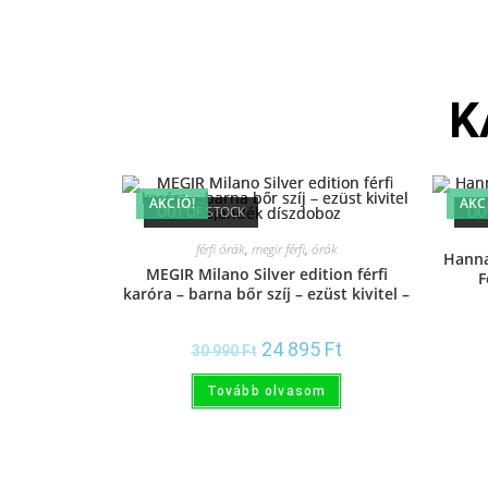
K
AKCIÓ!
AKC
OUT OF STOCK
OU
férfi órák
,
megir férfi
,
órák
Hanna
MEGIR Milano Silver edition férfi
F
karóra – barna bőr szíj – ezüst kivitel –
ajándék díszdoboz
24 895
Ft
30 990
Ft
Tovább olvasom