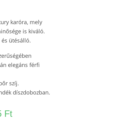
ury karóra, mely
inősége is kiváló.
 és ütésálló.
yszerűségében
án elegáns férfi
őr szíj.
ándék díszdobozban.
5
Ft