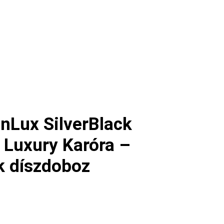
nLux SilverBlack
i Luxury Karóra –
k díszdoboz