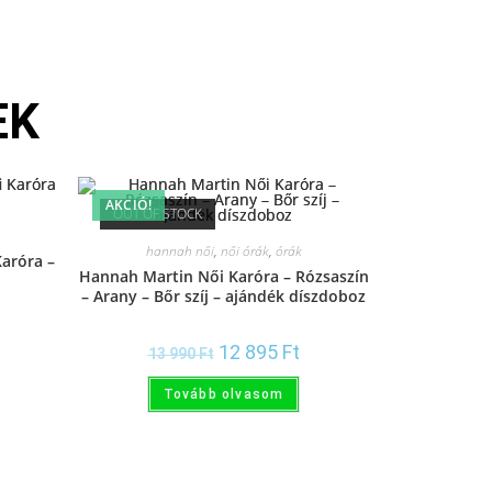
EK
AKCIÓ!
OUT OF STOCK
hannah női
,
női órák
,
órák
Karóra –
Hannah Martin Női Karóra – Rózsaszín
– Arany – Bőr szíj – ajándék díszdoboz
12 895
Ft
13 990
Ft
Tovább olvasom