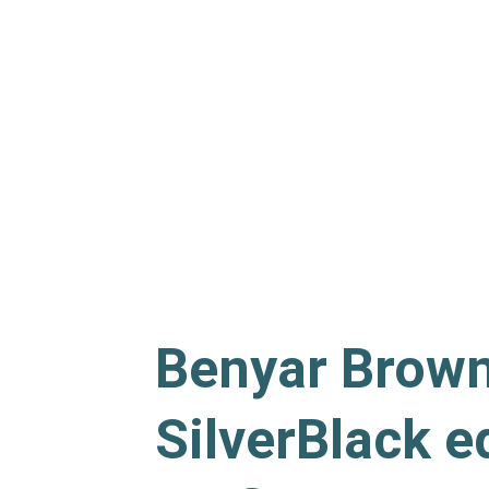
Benyar Brow
SilverBlack e