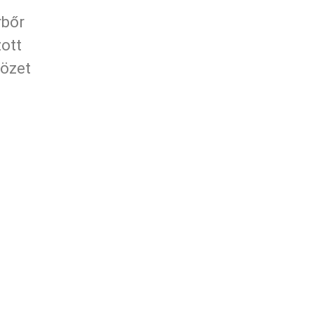
rbőr
ott
özet