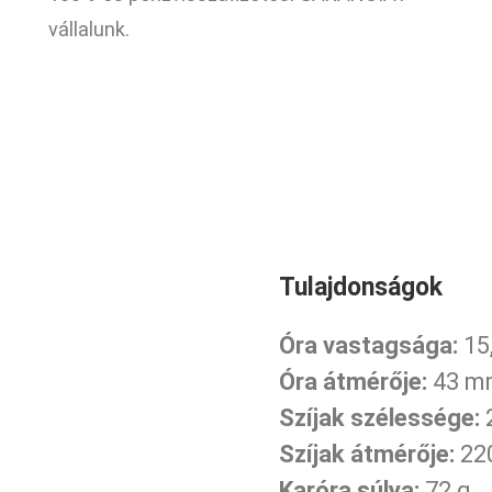
vállalunk.
Tulajdonságok
Óra vastagsága:
15
Óra átmérője:
43 m
Szíjak szélessége:
Szíjak átmérője:
22
Karóra súlya:
72 g