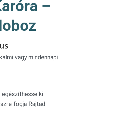
Karóra –
doboz
xus
lkalmi vagy mindennapi
 egészíthesse ki
észre fogja Rajtad