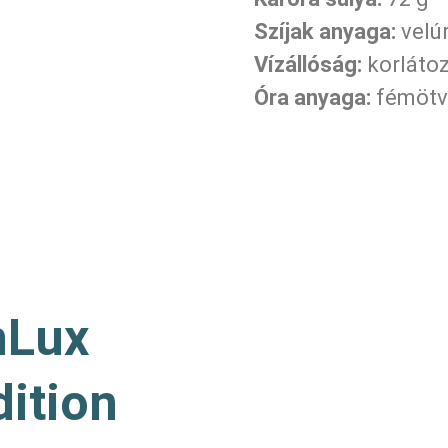
Szíjak anyaga:
velú
Vízállóság:
korlátoz
Óra anyaga:
fémötv
nLux
dition