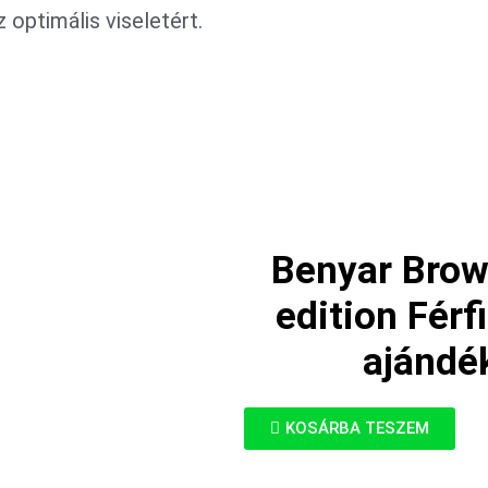
 optimális viseletért.
Benyar Brow
edition Férf
ajándé
KOSÁRBA TESZEM