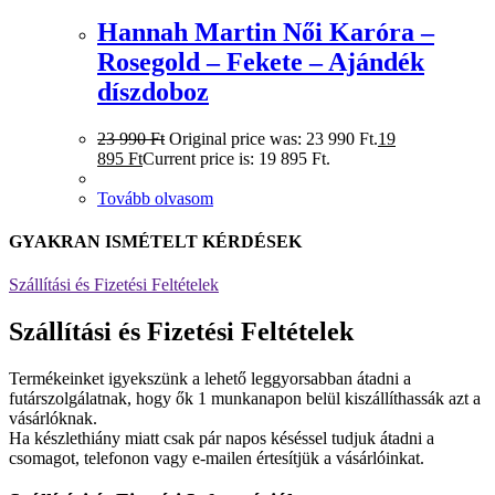
Hannah Martin Női Karóra –
Rosegold – Fekete – Ajándék
díszdoboz
23 990
Ft
Original price was: 23 990 Ft.
19
895
Ft
Current price is: 19 895 Ft.
Tovább olvasom
GYAKRAN ISMÉTELT KÉRDÉSEK
Szállítási és Fizetési Feltételek
Szállítási és Fizetési Feltételek
Termékeinket igyekszünk a lehető leggyorsabban átadni a
futárszolgálatnak, hogy ők 1 munkanapon belül kiszállíthassák azt a
vásárlóknak.
Ha készlethiány miatt csak pár napos késéssel tudjuk átadni a
csomagot, telefonon vagy e-mailen értesítjük a vásárlóinkat.