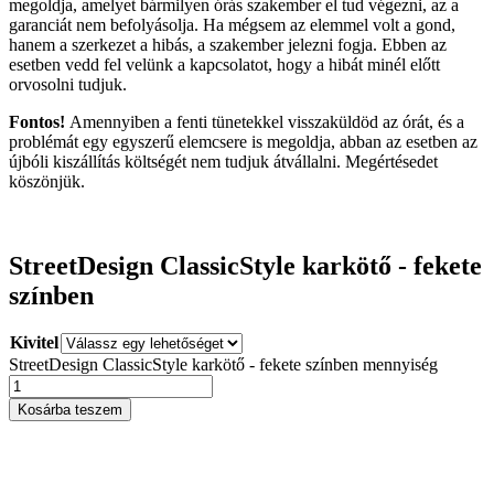
megoldja, amelyet bármilyen órás szakember el tud végezni, az a
garanciát nem befolyásolja. Ha mégsem az elemmel volt a gond,
hanem a szerkezet a hibás, a szakember jelezni fogja. Ebben az
esetben vedd fel velünk a kapcsolatot, hogy a hibát minél előtt
orvosolni tudjuk.
Fontos!
Amennyiben a fenti tünetekkel visszaküldöd az órát, és a
problémát egy egyszerű elemcsere is megoldja, abban az esetben az
újbóli kiszállítás költségét nem tudjuk átvállalni. Megértésedet
köszönjük.
StreetDesign ClassicStyle karkötő - fekete
színben
Kivitel
StreetDesign ClassicStyle karkötő - fekete színben mennyiség
Kosárba teszem