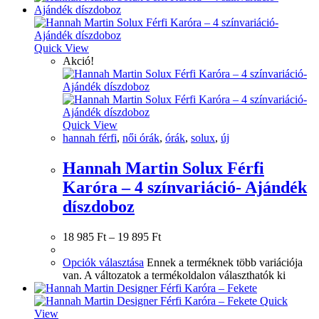
Quick View
Akció!
Quick View
hannah férfi
,
női órák
,
órák
,
solux
,
új
Hannah Martin Solux Férfi
Karóra – 4 színvariáció- Ajándék
díszdoboz
18 985
Ft
–
19 895
Ft
Opciók választása
Ennek a terméknek több variációja
van. A változatok a termékoldalon választhatók ki
Quick
View