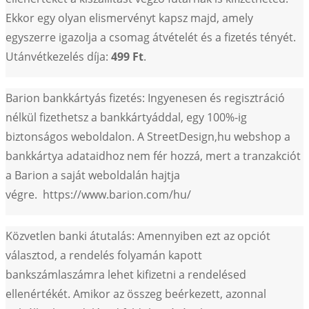
Ekkor egy olyan elismervényt kapsz majd, amely
egyszerre igazolja a csomag átvételét és a fizetés tényét.
Utánvétkezelés díja:
499 Ft
.
Barion bankkártyás fizetés: Ingyenesen és regisztráció
nélkül fizethetsz a bankkártyáddal, egy 100%-ig
biztonságos weboldalon. A StreetDesign,hu webshop a
bankkártya adataidhoz nem fér hozzá, mert a tranzakciót
a Barion a saját weboldalán hajtja
végre. https://www.barion.com/hu/
Közvetlen banki átutalás: Amennyiben ezt az opciót
választod, a rendelés folyamán kapott
bankszámlaszámra lehet kifizetni a rendelésed
ellenértékét. Amikor az összeg beérkezett, azonnal