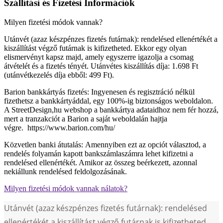
Szállítási és Fizetési Információk
Milyen fizetési módok vannak?
Utánvét (azaz készpénzes fizetés futárnak): rendelésed ellenértékét a
kiszállítást végző futárnak is kifizetheted. Ekkor egy olyan
elismervényt kapsz majd, amely egyszerre igazolja a csomag
átvételét és a fizetés tényét. Utánvétes kiszállítás díja: 1.698 Ft
(utánvétkezelés díja ebből: 499 Ft).
Barion bankkártyás fizetés: Ingyenesen és regisztráció nélkül
fizethetsz a bankkártyáddal, egy 100%-ig biztonságos weboldalon.
A StreetDesign,hu webshop a bankkártya adataidhoz nem fér hozzá,
mert a tranzakciót a Barion a saját weboldalán hajtja
végre. https://www.barion.com/hu/
Közvetlen banki átutalás: Amennyiben ezt az opciót választod, a
rendelés folyamán kapott bankszámlaszámra lehet kifizetni a
rendelésed ellenértékét. Amikor az összeg beérkezett, azonnal
nekiállunk rendelésed feldolgozásának.
Milyen fizetési módok vannak nálatok?
Utánvét (azaz készpénzes fizetés futárnak): rendelésed
ellenértékét a kiszállítást végző futárnak is kifizetheted.