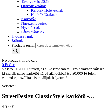
Tavaszakció 2026
Órakollekcióink
Karórák Hölgyeknek
Karórák Uraknak
Karkötők
Napszemüvegek
Nyakláncok
Páros ajánlatok
Újdonságaink
Rólunk
Products search
No products in the cart.
0
Ft
Cart
Vásárolj 15.000 Ft felett, és a Kosaradban felugró ablakban válaszd
ki melyik páros karkötőt kéred ajándékba! Ha 30.000 Ft felett
vásárolsz, a szállítást is mi álljuk helyetted!
Selected:
StreetDesign ClassicStyle karkötő -…
4 590
Ft