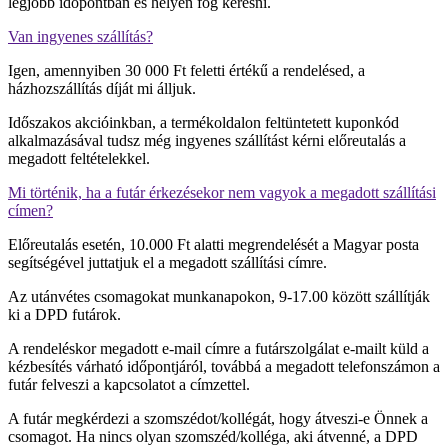
legjobb időpontban és helyen fog keresni.
Van ingyenes szállítás?
Igen, amennyiben 30 000 Ft feletti értékű a rendelésed, a
házhozszállítás díját mi álljuk.
Időszakos akcióinkban, a termékoldalon feltüntetett kuponkód
alkalmazásával tudsz még ingyenes szállítást kérni előreutalás a
megadott feltételekkel.
Mi történik, ha a futár érkezésekor nem vagyok a megadott szállítási
címen?
Előreutalás esetén, 10.000 Ft alatti megrendelését a Magyar posta
segítségével juttatjuk el a megadott szállítási címre.
Az utánvétes csomagokat munkanapokon, 9-17.00 között szállítják
ki a DPD futárok.
A rendeléskor megadott e-mail címre a futárszolgálat e-mailt küld a
kézbesítés várható időpontjáról, továbbá a megadott telefonszámon a
futár felveszi a kapcsolatot a címzettel.
A futár megkérdezi a szomszédot/kollégát, hogy átveszi-e Önnek a
csomagot. Ha nincs olyan szomszéd/kolléga, aki átvenné, a DPD