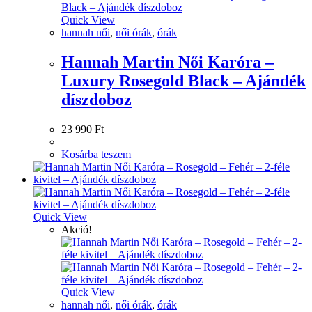
Quick View
hannah női
,
női órák
,
órák
Hannah Martin Női Karóra –
Luxury Rosegold Black – Ajándék
díszdoboz
23 990
Ft
Kosárba teszem
Quick View
Akció!
Quick View
hannah női
,
női órák
,
órák