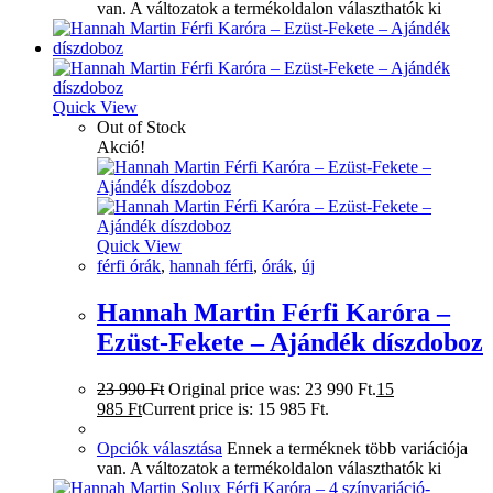
van. A változatok a termékoldalon választhatók ki
Quick View
Out of Stock
Akció!
Quick View
férfi órák
,
hannah férfi
,
órák
,
új
Hannah Martin Férfi Karóra –
Ezüst-Fekete – Ajándék díszdoboz
23 990
Ft
Original price was: 23 990 Ft.
15
985
Ft
Current price is: 15 985 Ft.
Opciók választása
Ennek a terméknek több variációja
van. A változatok a termékoldalon választhatók ki