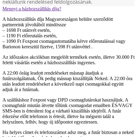
nekiállunk rendelésed feldolgozásának.
Mennyi a házhozszállítás díja?
A házhozszállítás díja Magyarországon belülre szerződött
partnereink jóvoltából mindössze
– 1698 Ft utánvét esetén,
– 1190 Ft előreutalás esetén,
– 1090 Ft Foxpost csomagautomatába kérve előreutalással vagy
Barionon keresztül fizetve, 1598 Ft utánvéttel .
Az időszakos akciókban megjelölt termékek esetén, illetve 30.000 Ft
feletti vásárlás esetén a házhozszállítás ingyenes.
A 22:00 óráig leadott rendeléseket másnap átadjuk a
futárszolgálatnak, Ők pedig másnap kiszállítják Neked. A 22:00 óra
után leadott rendeléseket a következő napi csomagokkal együtt
adjuk át a futárnak.
A szállításhoz Foxpost vagy DPD csomagfutárokat használjuk. A
csomagfutár miután átvette tőlünk csomagodat emailben ÉS/VAGY
SMS-ben is értesíteni fog a várható kiszállítás idejéről. A futár
érkezése előtt telefonon is értesít, illetve ha mégsem talál a
helyszínen, felhív, hogy új időpontot egyeztessen.
Ha helyes címet és telefonszámot adsz meg, a futár biztosan a neked