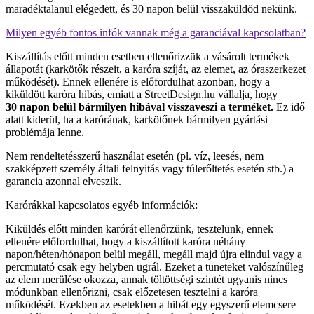
maradéktalanul elégedett, és 30 napon belül visszaküldöd nekünk.
Milyen egyéb fontos infók vannak még a garanciával kapcsolatban?
Kiszállítás előtt minden esetben ellenőrizzük a vásárolt termékek
állapotát (karkötők részeit, a karóra szíját, az elemet, az óraszerkezet
működését). Ennek ellenére is előfordulhat azonban, hogy a
kiküldött karóra hibás, emiatt a StreetDesign.hu vállalja, hogy
30 napon belül bármilyen hibával visszaveszi a terméket.
Ez idő
alatt kiderül, ha a karórának, karkötőnek bármilyen gyártási
problémája lenne.
Nem rendeltetésszerű használat esetén (pl. víz, leesés, nem
szakképzett személy általi felnyitás vagy túlerőltetés esetén stb.) a
garancia azonnal elveszik.
Karórákkal kapcsolatos egyéb információk:
Kiküldés előtt minden karórát ellenőrzünk, tesztelünk, ennek
ellenére előfordulhat, hogy a kiszállított karóra néhány
napon/héten/hónapon belül megáll, megáll majd újra elindul vagy a
percmutató csak egy helyben ugrál. Ezeket a tüneteket valószínűleg
az elem merülése okozza, annak töltöttségi szintét ugyanis nincs
módunkban ellenőrizni, csak előzetesen tesztelni a karóra
működését. Ezekben az esetekben a hibát egy egyszerű elemcsere