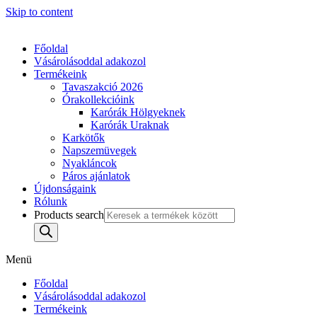
Skip to content
Főoldal
Vásárolásoddal adakozol
Termékeink
Tavaszakció 2026
Órakollekcióink
Karórák Hölgyeknek
Karórák Uraknak
Karkötők
Napszemüvegek
Nyakláncok
Páros ajánlatok
Újdonságaink
Rólunk
Products search
Menü
Főoldal
Vásárolásoddal adakozol
Termékeink