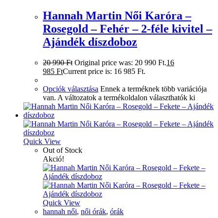
Hannah Martin Női Karóra –
Rosegold – Fehér – 2-féle kivitel –
Ajándék díszdoboz
20 990
Ft
Original price was: 20 990 Ft.
16
985
Ft
Current price is: 16 985 Ft.
Opciók választása
Ennek a terméknek több variációja
van. A változatok a termékoldalon választhatók ki
Quick View
Out of Stock
Akció!
Quick View
hannah női
,
női órák
,
órák