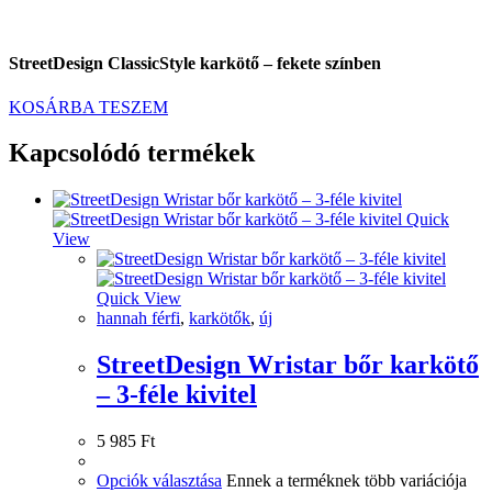
StreetDesign ClassicStyle karkötő – fekete színben
KOSÁRBA TESZEM
Kapcsolódó termékek
Quick
View
Quick View
hannah férfi
,
karkötők
,
új
StreetDesign Wristar bőr karkötő
– 3-féle kivitel
5 985
Ft
Opciók választása
Ennek a terméknek több variációja