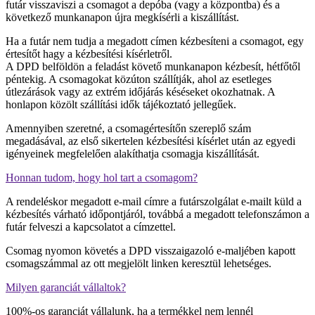
futár visszaviszi a csomagot a depóba (vagy a központba) és a
következő munkanapon újra megkísérli a kiszállítást.
Ha a futár nem tudja a megadott címen kézbesíteni a csomagot, egy
értesítőt hagy a kézbesítési kísérletről.
A DPD belföldön a feladást követő munkanapon kézbesít, hétfőtől
péntekig. A csomagokat közúton szállítják, ahol az esetleges
útlezárások vagy az extrém időjárás késéseket okozhatnak. A
honlapon közölt szállítási idők tájékoztató jellegűek.
Amennyiben szeretné, a csomagértesítőn szereplő szám
megadásával, az első sikertelen kézbesítési kísérlet után az egyedi
igényeinek megfelelően alakíthatja csomagja kiszállítását.
Honnan tudom, hogy hol tart a csomagom?
A rendeléskor megadott e-mail címre a futárszolgálat e-mailt küld a
kézbesítés várható időpontjáról, továbbá a megadott telefonszámon a
futár felveszi a kapcsolatot a címzettel.
Csomag nyomon követés a DPD visszaigazoló e-maljében kapott
csomagszámmal az ott megjelölt linken keresztül lehetséges.
Milyen garanciát vállaltok?
100%-os garanciát vállalunk, ha a termékkel nem lennél