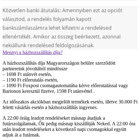
Közvetlen banki átutalás: Amennyiben ezt az opciót
választod, a rendelés folyamán kapott
bankszámlaszámra lehet kifizetni a rendelésed
ellenértékét. Amikor az összeg beérkezett, azonnal
nekiállunk rendelésed feldolgozásának.
Mennyi a házhozszállítás díja?
A házhozszállítás díja Magyarországon belülre szerződött
partnereink jóvoltából mindössze
– 1698 Ft utánvét esetén,
– 1190 Ft előreutalás esetén,
– 1090 Ft Foxpost csomagautomatába kérve előreutalással vagy
Barionon keresztül fizetve, 1598 Ft utánvéttel .
Az időszakos akciókban megjelölt termékek esetén, illetve 30.000 Ft
feletti vásárlás esetén a házhozszállítás ingyenes.
A 22:00 óráig leadott rendeléseket másnap átadjuk a
futárszolgálatnak, Ők pedig másnap kiszállítják Neked. A 22:00 óra
után leadott rendeléseket a következő napi csomagokkal együtt
adjuk át a futárnak.