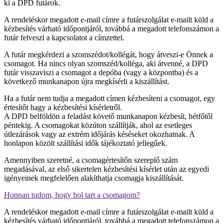
ki a DPD futárok.
A rendeléskor megadott e-mail címre a futárszolgálat e-mailt küld a
kézbesítés várható időpontjáról, továbbá a megadott telefonszámon a
futár felveszi a kapcsolatot a címzettel.
A futár megkérdezi a szomszédot/kollégát, hogy átveszi-e Önnek a
csomagot. Ha nincs olyan szomszéd/kolléga, aki átvenné, a DPD
futár visszaviszi a csomagot a depóba (vagy a központba) és a
következő munkanapon újra megkísérli a kiszállítást.
Ha a futár nem tudja a megadott címen kézbesíteni a csomagot, egy
értesítőt hagy a kézbesítési kísérletről.
A DPD belföldön a feladást követő munkanapon kézbesít, hétfőtől
péntekig. A csomagokat közúton szállítják, ahol az esetleges
útlezárások vagy az extrém időjárás késéseket okozhatnak. A
honlapon közölt szállítási idők tájékoztató jellegűek.
Amennyiben szeretné, a csomagértesítőn szereplő szám
megadásával, az első sikertelen kézbesítési kísérlet után az egyedi
igényeinek megfelelően alakíthatja csomagja kiszállítását.
Honnan tudom, hogy hol tart a csomagom?
A rendeléskor megadott e-mail címre a futárszolgálat e-mailt küld a
kézbesítés várható időpontjáról, továbbá a megadott telefonszámon a