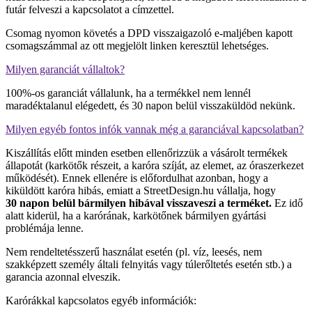
futár felveszi a kapcsolatot a címzettel.
Csomag nyomon követés a DPD visszaigazoló e-maljében kapott
csomagszámmal az ott megjelölt linken keresztül lehetséges.
Milyen garanciát vállaltok?
100%-os garanciát vállalunk, ha a termékkel nem lennél
maradéktalanul elégedett, és 30 napon belül visszaküldöd nekünk.
Milyen egyéb fontos infók vannak még a garanciával kapcsolatban?
Kiszállítás előtt minden esetben ellenőrizzük a vásárolt termékek
állapotát (karkötők részeit, a karóra szíját, az elemet, az óraszerkezet
működését). Ennek ellenére is előfordulhat azonban, hogy a
kiküldött karóra hibás, emiatt a StreetDesign.hu vállalja, hogy
30 napon belül bármilyen hibával visszaveszi a terméket.
Ez idő
alatt kiderül, ha a karórának, karkötőnek bármilyen gyártási
problémája lenne.
Nem rendeltetésszerű használat esetén (pl. víz, leesés, nem
szakképzett személy általi felnyitás vagy túlerőltetés esetén stb.) a
garancia azonnal elveszik.
Karórákkal kapcsolatos egyéb információk: