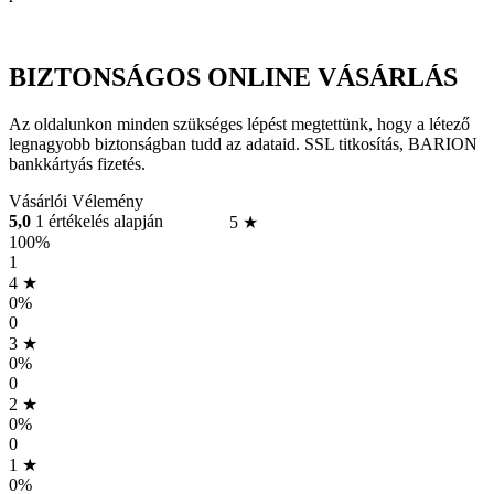
BIZTONSÁGOS ONLINE VÁSÁRLÁS
Az oldalunkon minden szükséges lépést megtettünk, hogy a létező
legnagyobb biztonságban tudd az adataid. SSL titkosítás, BARION
bankkártyás fizetés.
Vásárlói Vélemény
5,0
1 értékelés alapján
5 ★
100%
1
4 ★
0%
0
3 ★
0%
0
2 ★
0%
0
1 ★
0%