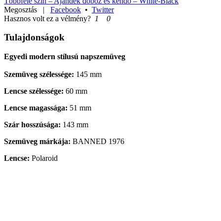
Többféle szín – Ajándék doboz és kendő – White-Black
Megosztás
|
Facebook
•
Twitter
Hasznos volt ez a vélmény?
1
0
Tulajdonságok
Egyedi modern stílusú napszemüveg
Szemüveg szélessége:
145 mm
Lencse szélessége:
60 mm
Lencse magassága:
51 mm
Szár hosszúsága:
143
mm
Szemüveg márkája:
BANNED 1976
Lencse:
Polaroid