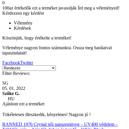
0
100
az értékelők ezt a terméket javasolják
Írd meg a véleményed!
Kérdezzen egy kérdést
Vélemény
Kérdések
Köszönjük, hogy értékelte a terméket!
Véleménye nagyon fontos számunkra. Ossza meg barátaival
tapasztalatait!
Facebook
Twitter
Filter Reviews:
SG
05. 01. 2022
Szőke G.
HU
Ajánlom ezt a terméket
Tökéletesen illeszkedik, kényelmes! Nagyon jó !
BANNED 1976 Crystal női napszemüveg – UV400 védelem –