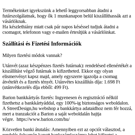
Termékeinket igyekszünk a lehető leggyorsabban átadni a
futárszolgálatnak, hogy ők 1 munkanapon belül kiszállíthassák azt a
vásárlóknak.
Ha készlethiány miatt csak pár napos késéssel tudjuk átadni a
csomagot, telefonon vagy e-mailen értesítjük a vásárlóinkat.
Szállítási és Fizetési Információk
Milyen fizetési módok vannak?
Utánvét (azaz készpénzes fizetés futárnak): rendelésed ellenértékét a
kiszállítást végző futárnak is kifizetheted. Ekkor egy olyan
elismervényt kapsz majd, amely egyszerre igazolja a csomag
átvételét és a fizetés tényét. Utánvétes kiszállítás díja: 1.698 Ft
(utánvétkezelés díja ebből: 499 Ft).
Barion bankkártyás fizetés: Ingyenesen és regisztráció nélkül
fizethetsz a bankkártyáddal, egy 100%-ig biztonságos weboldalon.
A StreetDesign,hu webshop a bankkártya adataidhoz nem fér hozzá,
mert a tranzakciót a Barion a saját weboldalán hajtja
végre. https://www.barion.com/hu/
Közvetlen banki átutalás: Amennyiben ezt az opciót választod, a
rendelés folyamán kapott bankszámlaszámra lehet kifizetni a