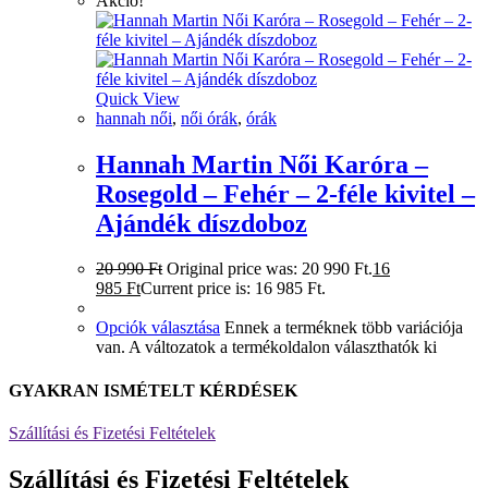
Akció!
Quick View
hannah női
,
női órák
,
órák
Hannah Martin Női Karóra –
Rosegold – Fehér – 2-féle kivitel –
Ajándék díszdoboz
20 990
Ft
Original price was: 20 990 Ft.
16
985
Ft
Current price is: 16 985 Ft.
Opciók választása
Ennek a terméknek több variációja
van. A változatok a termékoldalon választhatók ki
GYAKRAN ISMÉTELT KÉRDÉSEK
Szállítási és Fizetési Feltételek
Szállítási és Fizetési Feltételek