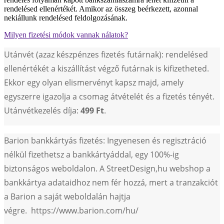
rendelésed ellenértékét. Amikor az összeg beérkezett, azonnal
nekiállunk rendelésed feldolgozásának.
Milyen fizetési módok vannak nálatok?
Utánvét (azaz készpénzes fizetés futárnak): rendelésed
ellenértékét a kiszállítást végző futárnak is kifizetheted.
Ekkor egy olyan elismervényt kapsz majd, amely
egyszerre igazolja a csomag átvételét és a fizetés tényét.
Utánvétkezelés díja:
499 Ft
.
Barion bankkártyás fizetés: Ingyenesen és regisztráció
nélkül fizethetsz a bankkártyáddal, egy 100%-ig
biztonságos weboldalon. A StreetDesign,hu webshop a
bankkártya adataidhoz nem fér hozzá, mert a tranzakciót
a Barion a saját weboldalán hajtja
végre. https://www.barion.com/hu/