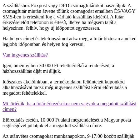
A szállításhoz Foxpost vagy DPD csomagfutárokat használjuk. A
csomagfutár miután átvette tőlünk csomagodat emailben ÉS/VAGY
SMS-ben is értesíteni fog a várható kiszállítás idejéről. A futár
érkezése előtt telefonon is értesít, illetve ha mégsem talál a
helyszínen, felhív, hogy új időpontot egyeztessen.
Ha helyes címet és telefonszámot adsz meg, a futár biztosan a neked
legjobb időpontban és helyen fog keresni.
Van ingyenes szállítás?
Igen, amennyiben 30 000 Ft feletti értékű a rendelésed, a
házhozszállítás díját mi álljuk.
Időszakos akcióinkban, a termékoldalon feltüntetett kuponkód
alkalmazásával tudsz még ingyenes szállítást kérni előreutalás a
megadott feltételekkel.
Mi történik, ha a futár érkezésekor nem vagyok a megadott szállítási
címen?
Előreutalás esetén, 10.000 Ft alatti megrendelését a Magyar posta
segítségével juttatjuk el a megadott szállítási címre.
Az utánvétes csomagokat munkanapokon, 9-17.00 között szállítják