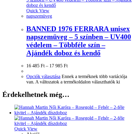
Quick View
napszemüveg
BANNED 1976 FERRARA unisex
napszemüveg – 5 színben – UV400
védelem – Többféle szín –
Ajándék doboz és kendő
16 485
Ft
–
17 985
Ft
Opciók választása
Ennek a terméknek több variációja
van. A változatok a termékoldalon választhatók ki
Érdekelhetnek még…
Quick View