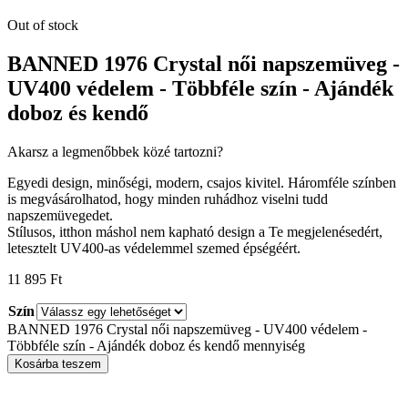
Out of stock
BANNED 1976 Crystal női napszemüveg -
UV400 védelem - Többféle szín - Ajándék
doboz és kendő
Akarsz a legmenőbbek közé tartozni?
Egyedi design, minőségi, modern, csajos kivitel. Háromféle színben
is megvásárolhatod, hogy minden ruhádhoz viselni tudd
napszemüvegedet.
Stílusos, itthon máshol nem kapható design a Te megjelenésedért,
letesztelt UV400-as védelemmel szemed épségéért.
11 895
Ft
Szín
BANNED 1976 Crystal női napszemüveg - UV400 védelem -
Többféle szín - Ajándék doboz és kendő mennyiség
Kosárba teszem