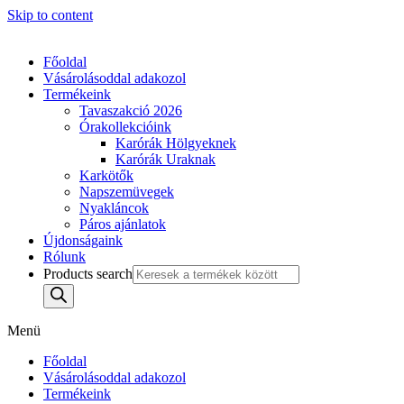
Skip to content
Főoldal
Vásárolásoddal adakozol
Termékeink
Tavaszakció 2026
Órakollekcióink
Karórák Hölgyeknek
Karórák Uraknak
Karkötők
Napszemüvegek
Nyakláncok
Páros ajánlatok
Újdonságaink
Rólunk
Products search
Menü
Főoldal
Vásárolásoddal adakozol
Termékeink