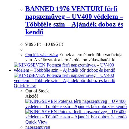
BANNED 1976 VENTURI férfi
napszemüveg – UV400 védelem –
Többféle szín – Ajándék doboz és
kendő
9 895
Ft
–
10 895
Ft
Opciók választása
Ennek a terméknek több variációja
van. A változatok a termékoldalon választhatók ki
Quick View
Out of Stock
Akció!
Quick View
napszemüveg