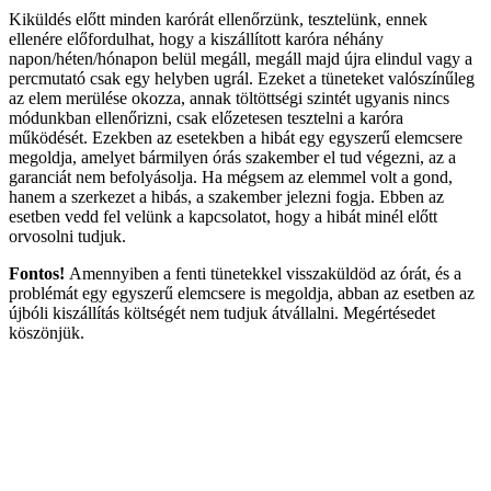
Kiküldés előtt minden karórát ellenőrzünk, tesztelünk, ennek
ellenére előfordulhat, hogy a kiszállított karóra néhány
napon/héten/hónapon belül megáll, megáll majd újra elindul vagy a
percmutató csak egy helyben ugrál. Ezeket a tüneteket valószínűleg
az elem merülése okozza, annak töltöttségi szintét ugyanis nincs
módunkban ellenőrizni, csak előzetesen tesztelni a karóra
működését. Ezekben az esetekben a hibát egy egyszerű elemcsere
megoldja, amelyet bármilyen órás szakember el tud végezni, az a
garanciát nem befolyásolja. Ha mégsem az elemmel volt a gond,
hanem a szerkezet a hibás, a szakember jelezni fogja. Ebben az
esetben vedd fel velünk a kapcsolatot, hogy a hibát minél előtt
orvosolni tudjuk.
Fontos!
Amennyiben a fenti tünetekkel visszaküldöd az órát, és a
problémát egy egyszerű elemcsere is megoldja, abban az esetben az
újbóli kiszállítás költségét nem tudjuk átvállalni. Megértésedet
köszönjük.