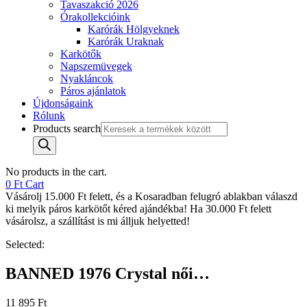
Tavaszakció 2026
Órakollekcióink
Karórák Hölgyeknek
Karórák Uraknak
Karkötők
Napszemüvegek
Nyakláncok
Páros ajánlatok
Újdonságaink
Rólunk
Products search
No products in the cart.
0
Ft
Cart
Vásárolj 15.000 Ft felett, és a Kosaradban felugró ablakban válaszd
ki melyik páros karkötőt kéred ajándékba! Ha 30.000 Ft felett
vásárolsz, a szállítást is mi álljuk helyetted!
Selected:
BANNED 1976 Crystal női…
11 895
Ft