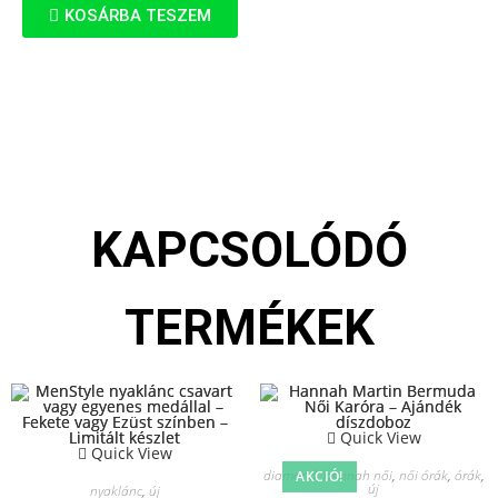
KOSÁRBA TESZEM
KAPCSOLÓDÓ
TERMÉKEK
Quick View
Quick View
diamond
,
hannah női
,
női órák
,
órák
,
AKCIÓ!
új
nyaklánc
,
új