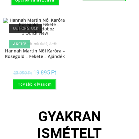
Opciók választása
OUT OF STOCK
Quick View
hannah női
,
női órák
,
órák
AKCIÓ!
Hannah Martin Női Karóra –
Rosegold – Fekete – Ajándék
díszdoboz
19 895
Ft
23 990
Ft
Tovább olvasom
GYAKRAN
ISMÉTELT