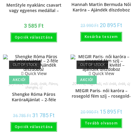
Hannah Martin Bermuda Női
MenStyle nyaklánc csavart
Karóra – Ajándék díszdoboz
vagy egyenes medállal –
Fekete vagy Ezüst színben –
Limitált készlet
20 895
Ft
3 585
Ft
23 990
Ft
Kosárba teszem
Opciók választása
OUT OF STOCK
OUT OF STOCK
Quick View
Quick View
AKCIÓ!
AKCIÓ!
férfi órák
,
női órák
,
órák
,
Páros
,
201910
,
megir női
,
női órák
,
órák
,
új
shengke
,
új
MEGIR Paris- női karóra –
Shengke Róma Páros
rosegold fém szíj – rosegold-
KaróraAjánlat – 2-féle
fehér kivitel – ajándék
színvariáció – Ajándék
díszdoboz
díszdoboz
15 895
Ft
20 990
Ft
31 785
Ft
36 785
Ft
Tovább olvasom
Opciók választása