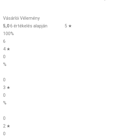
Vásárlói Vélemény
5,0
6 értékelés alapján
5 ★
100%
6
4 ★
0
%
0
3 ★
0
%
0
2 ★
0