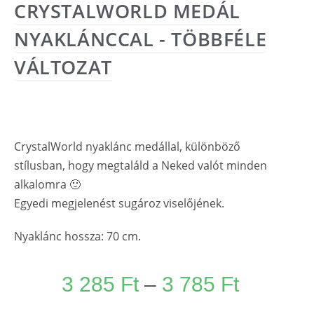
CRYSTALWORLD MEDÁL
NYAKLÁNCCAL - TÖBBFÉLE
VÁLTOZAT
CrystalWorld nyaklánc medállal, különböző
stílusban, hogy megtaláld a Neked valót minden
alkalomra 🙂
Egyedi megjelenést sugároz viselőjének.
Nyaklánc hossza: 70 cm.
3 285
Ft
–
3 785
Ft