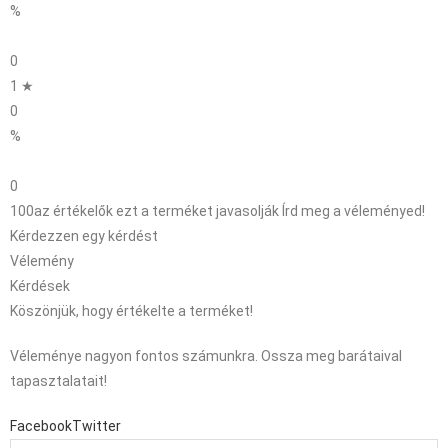
%
0
1 ★
0
%
0
100
az értékelők ezt a terméket javasolják
Írd meg a véleményed!
Kérdezzen egy kérdést
Vélemény
Kérdések
Köszönjük, hogy értékelte a terméket!
Véleménye nagyon fontos számunkra. Ossza meg barátaival
tapasztalatait!
Facebook
Twitter