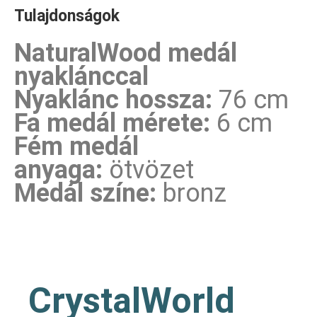
Tulajdonságok
NaturalWood medál
nyaklánccal
Nyaklánc hossza:
76 cm
Fa medál mérete:
6 cm
Fém medál
anyaga:
ötvözet
Medál színe:
bronz
CrystalWorld