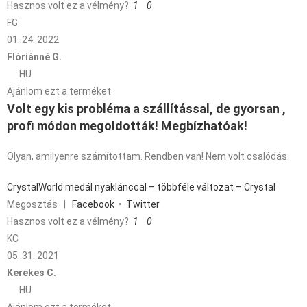
Hasznos volt ez a vélmény?
1
0
FG
01. 24. 2022
Flóriánné G.
HU
Ajánlom ezt a terméket
Volt egy kis probléma a szállítással, de gyorsan ,
profi módon megoldották! Megbízhatóak!
Olyan, amilyenre számítottam. Rendben van! Nem volt csalódás.
CrystalWorld medál nyaklánccal – többféle változat – Crystal
Megosztás
|
Facebook
•
Twitter
Hasznos volt ez a vélmény?
1
0
KC
05. 31. 2021
Kerekes C.
HU