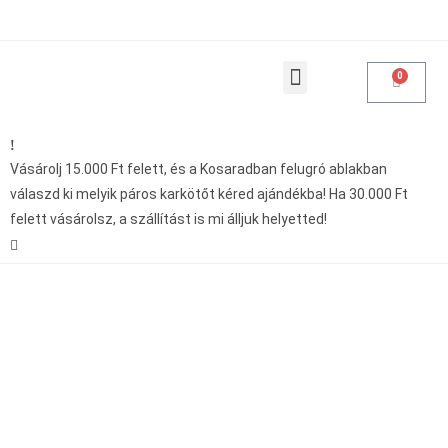
Products search
Vásárolásoddal adakozol
Vásárolj 15.000 Ft felett, és a Kosaradban felugró ablakban
válaszd ki melyik páros karkötőt kéred ajándékba! Ha 30.000 Ft
felett vásárolsz, a szállítást is mi álljuk helyetted!