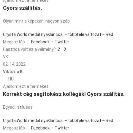
Ajánlom ezt a terméket
Gyors szállítás.
Olyan mint a képeken, nagyon szép.
CrystalWorld medál nyaklánccal – többféle változat – Red
Megosztás
|
Facebook
•
Twitter
Hasznos volt ez a vélmény?
2
0
VK
02. 14. 2022
Viktória K.
HU
Ajánlom ezt a terméket
Korrekt cég segítőkész kollégák! Gyors szálítás.
Egyedi, stílusos.
CrystalWorld medál nyaklánccal – többféle változat – Red
Megosztás
|
Facebook
•
Twitter