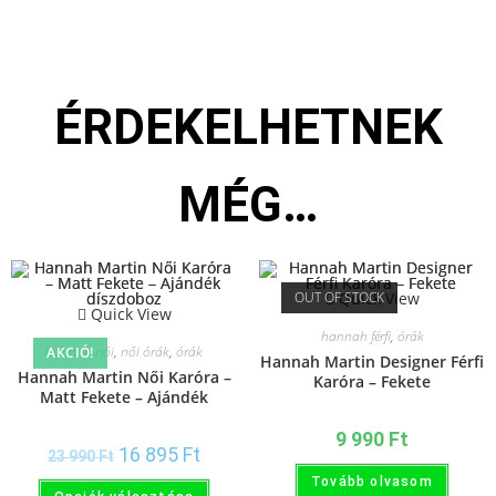
ÉRDEKELHETNEK
MÉG…
OUT OF STOCK
Quick View
Quick View
hannah férfi
,
órák
hannah női
,
női órák
,
órák
AKCIÓ!
Hannah Martin Designer Férfi
Hannah Martin Női Karóra –
Karóra – Fekete
Matt Fekete – Ajándék
díszdoboz
9 990
Ft
16 895
Ft
23 990
Ft
Tovább olvasom