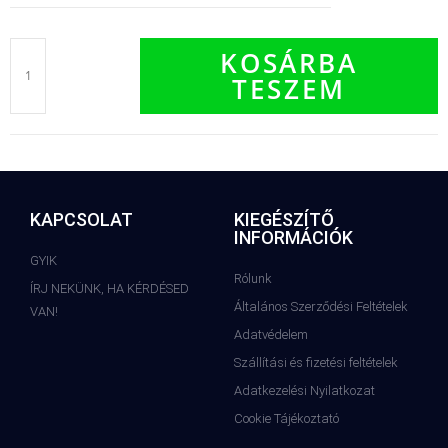
KOSÁRBA
TESZEM
KAPCSOLAT
KIEGÉSZÍTŐ
INFORMÁCIÓK
GYIK
Rólunk
ÍRJ NEKÜNK, HA KÉRDÉSED
Általános Szerződési Feltételek
VAN!
Adatvédelem
Szállítási és fizetési feltételek
Adatkezelési Nyilatkozat
Cookie Tájékoztató