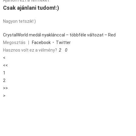
Ajánlom ezt a terméket
Csak ajánlani tudom!:)
Nagyon tetszik!:)
CrystalWorld medál nyaklánccal – többféle változat – Red
Megosztás
|
Facebook
•
Twitter
Hasznos volt ez a vélmény?
2
0
<
<<
1
2
>>
>