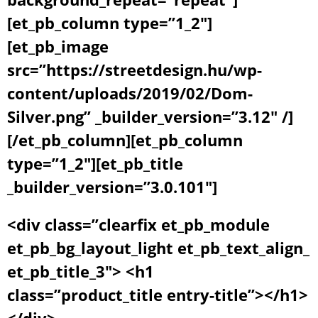
[et_pb_column type=”1_2″]
[et_pb_image
src=”https://streetdesign.hu/wp-
content/uploads/2019/02/Dom-
Silver.png” _builder_version=”3.12″ /]
[/et_pb_column][et_pb_column
type=”1_2″][et_pb_title
_builder_version=”3.0.101″]
<div class=”clearfix et_pb_module
et_pb_bg_layout_light et_pb_text_align_
et_pb_title_3″> <h1
class=”product_title entry-title”></h1>
</div>