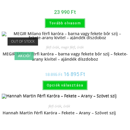
23 990
Ft
Tovább olvasom
OUT OF STOCK
férfi órák
,
megir férfi
,
órák
MEGIR Milano férfi karóra – barna vagy fekete bőr szíj – fekete-
AKCIÓ!
arany kivitel – ajándék díszdoboz
16 895
Ft
18 895
Ft
Opciók választása
férfi órák
,
órák
Hannah Martin Férfi Karóra – Fekete – Arany – Szövet szíj