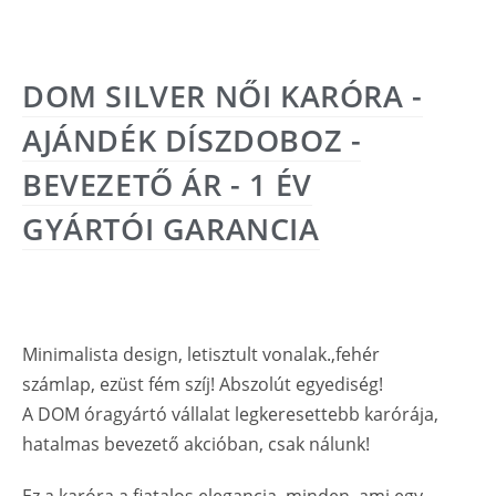
DOM SILVER NŐI KARÓRA -
AJÁNDÉK DÍSZDOBOZ -
BEVEZETŐ ÁR - 1 ÉV
GYÁRTÓI GARANCIA
Minimalista design, letisztult vonalak.,fehér
számlap, ezüst fém szíj! Abszolút egyediség!
A DOM óragyártó vállalat legkeresettebb karórája,
hatalmas bevezető akcióban, csak nálunk!
Ez a karóra a fiatalos elegancia, minden, ami egy