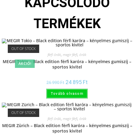
KAPCSOLÓDÓ
TERMÉKEK
OUT OF STOCK
férfi órák
,
megir férfi
,
órák
MEGIR Tokio – Black edition férfi karóra – kényelmes gumiszíj –
AKCIÓ!
sportos kivitel
24 895
Ft
26 990
Ft
Tovább olvasom
OUT OF STOCK
férfi órák
,
megir férfi
,
órák
MEGIR Zürich – Black edition férfi karóra – kényelmes gumiszíj –
sportos kivitel