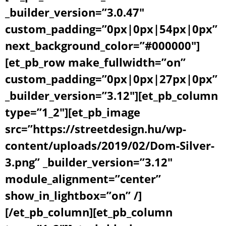
_builder_version=”3.0.47″
custom_padding=”0px|0px|54px|0px”
next_background_color=”#000000″]
[et_pb_row make_fullwidth=”on”
custom_padding=”0px|0px|27px|0px”
_builder_version=”3.12″][et_pb_column
type=”1_2″][et_pb_image
src=”https://streetdesign.hu/wp-
content/uploads/2019/02/Dom-Silver-
3.png” _builder_version=”3.12″
module_alignment=”center”
show_in_lightbox=”on” /]
[/et_pb_column][et_pb_column