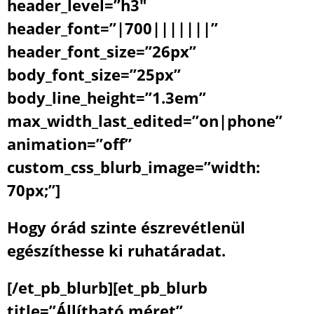
header_level=”h3″
header_font=”|700|||||||”
header_font_size=”26px”
body_font_size=”25px”
body_line_height=”1.3em”
max_width_last_edited=”on|phone”
animation=”off”
custom_css_blurb_image=”width:
70px;”]
Hogy órád szinte észrevétlenül
egészíthesse ki ruhatáradat.
[/et_pb_blurb][et_pb_blurb
title=”Állítható méret”