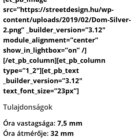
src=”https://streetdesign.hu/wp-
content/uploads/2019/02/Dom-Silver-
2.png” _builder_version=”3.12″
module_alignment=”center”
show_in_lightbox=”on” /]
[/et_pb_column][et_pb_column
type=”1_2″][et_pb_text
_builder_version=”3.12″
text_font_size=”23px”]
Tulajdonságok
Óra vastagsága:
7,5 mm
Óra átmérője:
32 mm