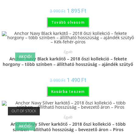
Piros
1 895
Ft
3 990
Ft
Tovább olvasom
Egyéb
AKCIÓ!
Anchor Navy Black karkötő – 2018 őszi kollekció – fekete
horgony – több színben – állítható hosszúság – ajándék szütyő
– Kék-fehér-piros
1 490
Ft
3 990
Ft
Kosárba teszem
OUT OF STOCK
Egyéb
Anchor Navy Silver karkötő – 2018 őszi kollekció – több
AKCIÓ!
színben – állítható hosszúság – bevezető áron – Piros