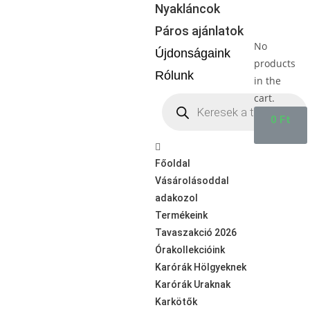
Nyakláncok
Páros ajánlatok
No
Újdonságaink
products
Rólunk
in the
cart.
0
Ft
Főoldal
Vásárolásoddal
adakozol
Termékeink
Tavaszakció 2026
Órakollekcióink
Karórák Hölgyeknek
Karórák Uraknak
Karkötők