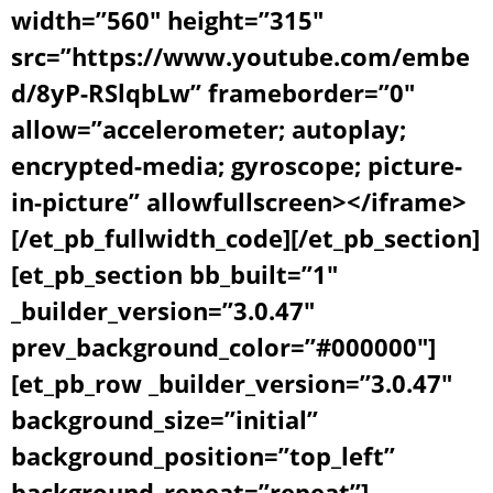
width=”560″ height=”315″
src=”https://www.youtube.com/embe
d/8yP-RSlqbLw” frameborder=”0″
allow=”accelerometer; autoplay;
encrypted-media; gyroscope; picture-
in-picture” allowfullscreen></iframe>
[/et_pb_fullwidth_code][/et_pb_section]
[et_pb_section bb_built=”1″
_builder_version=”3.0.47″
prev_background_color=”#000000″]
[et_pb_row _builder_version=”3.0.47″
background_size=”initial”
background_position=”top_left”
background_repeat=”repeat”]