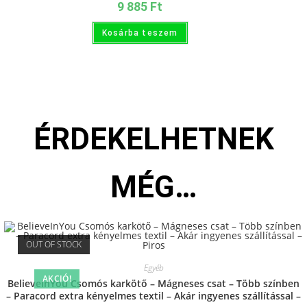
9 885
Ft
Kosárba teszem
ÉRDEKELHETNEK
MÉG…
OUT OF STOCK
Egyéb
AKCIÓ!
BelieveInYou Csomós karkötő – Mágneses csat – Több színben
– Paracord extra kényelmes textil – Akár ingyenes szállítással –