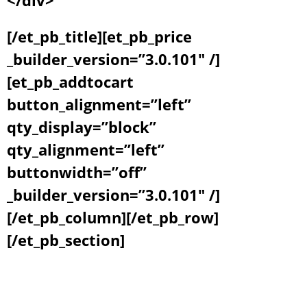
[/et_pb_title][et_pb_price
_builder_version=”3.0.101″ /]
[et_pb_addtocart
button_alignment=”left”
qty_display=”block”
qty_alignment=”left”
buttonwidth=”off”
_builder_version=”3.0.101″ /]
[/et_pb_column][/et_pb_row]
[/et_pb_section]