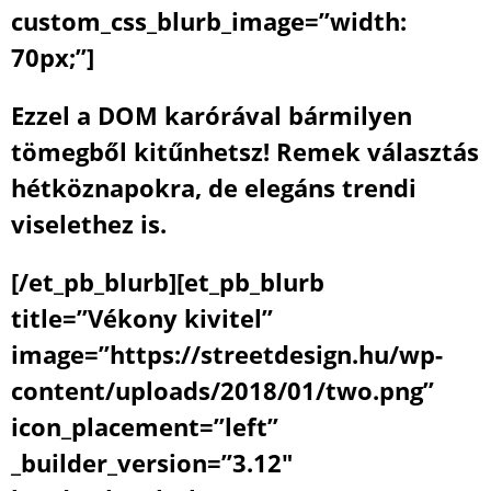
custom_css_blurb_image=”width:
70px;”]
Ezzel a DOM karórával bármilyen
tömegből kitűnhetsz! Remek választás
hétköznapokra, de elegáns trendi
viselethez is.
[/et_pb_blurb][et_pb_blurb
title=”Vékony kivitel”
image=”https://streetdesign.hu/wp-
content/uploads/2018/01/two.png”
icon_placement=”left”
_builder_version=”3.12″