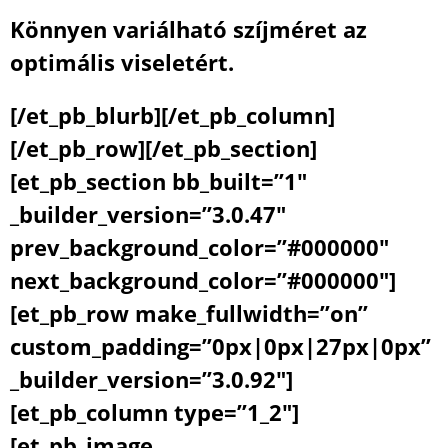
Könnyen variálható szíjméret az
optimális viseletért.
[/et_pb_blurb][/et_pb_column]
[/et_pb_row][/et_pb_section]
[et_pb_section bb_built=”1″
_builder_version=”3.0.47″
prev_background_color=”#000000″
next_background_color=”#000000″]
[et_pb_row make_fullwidth=”on”
custom_padding=”0px|0px|27px|0px”
_builder_version=”3.0.92″]
[et_pb_column type=”1_2″]
[et_pb_image