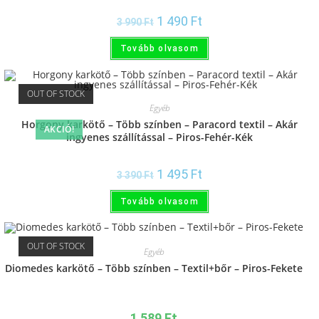
1 490
Ft
3 990
Ft
Tovább olvasom
OUT OF STOCK
Egyéb
Horgony karkötő – Több színben – Paracord textil – Akár
AKCIÓ!
ingyenes szállítással – Piros-Fehér-Kék
1 495
Ft
3 390
Ft
Tovább olvasom
OUT OF STOCK
Egyéb
Diomedes karkötő – Több színben – Textil+bőr – Piros-Fekete
1 589
Ft