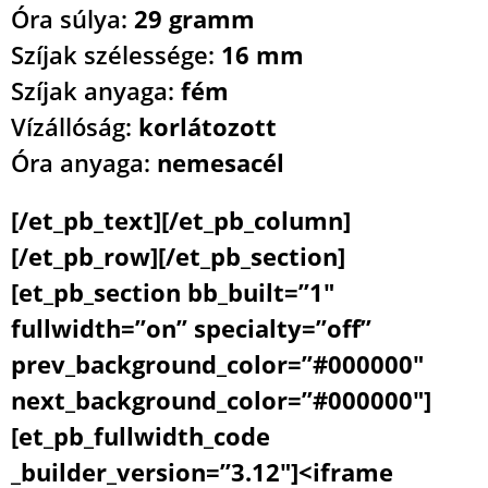
Óra súlya:
29 gramm
Szíjak szélessége:
16 mm
Szíjak anyaga:
fém
Vízállóság:
korlátozott
Óra anyaga:
nemesacél
[/et_pb_text][/et_pb_column]
[/et_pb_row][/et_pb_section]
[et_pb_section bb_built=”1″
fullwidth=”on” specialty=”off”
prev_background_color=”#000000″
next_background_color=”#000000″]
[et_pb_fullwidth_code
_builder_version=”3.12″]<iframe