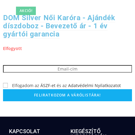
AKCIÓ!
DOM Silver Női Karóra - Ajándék
díszdoboz - Bevezető ár - 1 év
gyártói garancia
Elfogyott
Kérek értesítést, amikor újra készleten lesz
Elfogadom az
ÁSZF-et
és az
Adatvédelmi Nyilatkozatot
KAPCSOLAT
KIEGÉSZÍTŐ