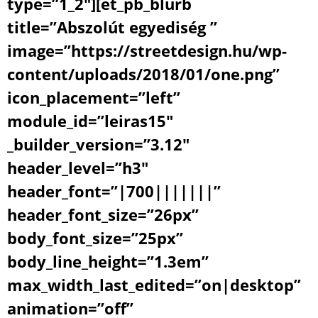
type=”1_2″][et_pb_blurb
title=”Abszolút egyediség ”
image=”https://streetdesign.hu/wp-
content/uploads/2018/01/one.png”
icon_placement=”left”
module_id=”leiras15″
_builder_version=”3.12″
header_level=”h3″
header_font=”|700|||||||”
header_font_size=”26px”
body_font_size=”25px”
body_line_height=”1.3em”
max_width_last_edited=”on|desktop”
animation=”off”