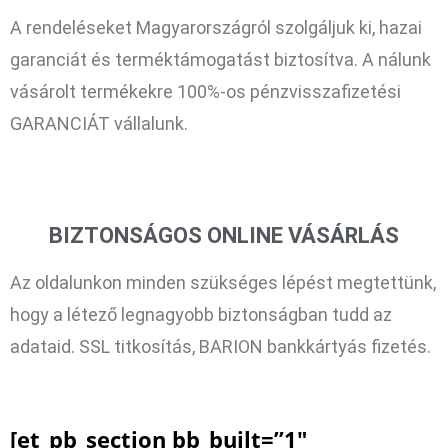
A rendeléseket Magyarországról szolgáljuk ki, hazai
garanciát és terméktámogatást biztosítva. A nálunk
vásárolt termékekre 100%-os pénzvisszafizetési
GARANCIÁT vállalunk.
BIZTONSÁGOS ONLINE VÁSÁRLÁS
Az oldalunkon minden szükséges lépést megtettünk,
hogy a létező legnagyobb biztonságban tudd az
adataid. SSL titkosítás, BARION bankkártyás fizetés.
[et_pb_section bb_built=”1″