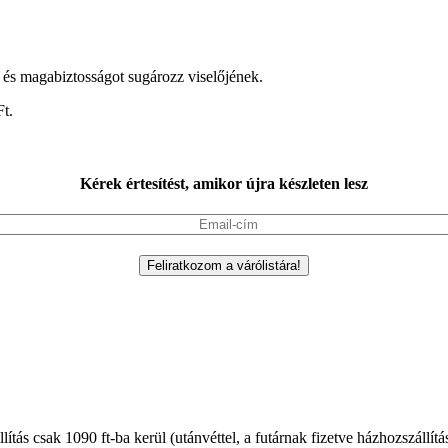
 és magabiztosságot sugározz viselőjének.
Ft.
Kérek értesítést, amikor újra készleten lesz
llítás csak 1090 ft-ba kerül (utánvéttel, a futárnak fizetve házhozszállít