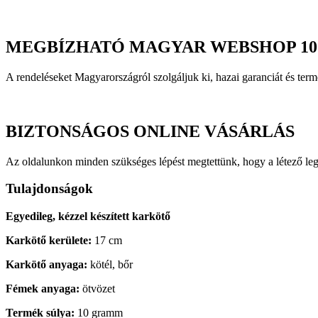
MEGBÍZHATÓ MAGYAR WEBSHOP 10
A rendeléseket Magyarországról szolgáljuk ki, hazai garanciát és t
BIZTONSÁGOS ONLINE VÁSÁRLÁS
Az oldalunkon minden szükséges lépést megtettünk, hogy a létező le
Tulajdonságok
Egyedileg, kézzel készített karkötő
Karkötő kerülete:
17 cm
Karkötő anyaga:
kötél, bőr
Fémek anyaga:
ötvözet
Termék súlya:
10 gramm