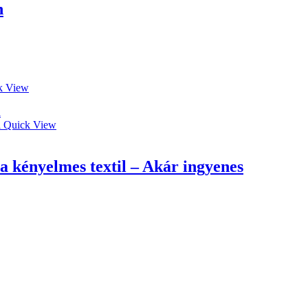
n
k View
Quick View
 kényelmes textil – Akár ingyenes