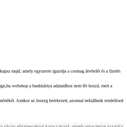
 kapsz majd, amely egyszerre igazolja a csomag átvételét és a fizetés
esign,hu webshop a bankkártya adataidhoz nem fér hozzá, mert a
enértékét. Amikor az összeg beérkezett, azonnal nekiállunk rendelésed
 egy olyan elismervényt kapsz majd, amely egyszerre igazolja