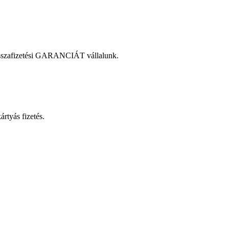
zvisszafizetési GARANCIÁT vállalunk.
rtyás fizetés.