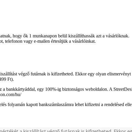
atnak, hogy ők 1 munkanapon belül kiszállíthassák azt a vásárlóknak.
, telefonon vagy e-mailen értesítjük a vásárlóinkat.
iszállítást végző futárnak is kifizetheted. Ekkor egy olyan elismervényt
499 Ft).
hetsz a bankkártyáddal, egy 100%-ig biztonságos weboldalon. A StreetD
rion.com/hu/
elés folyamán kapott bankszámlaszámra lehet kifizetni a rendelésed ell
nértékét a kiszállítást végző futárnak is kifizetheted. Ekkor