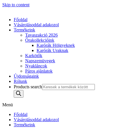
Skip to content
Főoldal
Vásárolásoddal adakozol
Termékeink
Tavaszakció 2026
Órakollekcióink
Karórák Hölgyeknek
Karórák Uraknak
Karkötők
Napszemüvegek
Nyakláncok
Páros ajánlatok
Újdonságaink
Rólunk
Products search
Menü
Főoldal
Vásárolásoddal adakozol
Termékeink