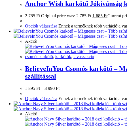
Anchor Wish karkötő Jókívánság ká
2 785
Ft
Original price was: 2 785 Ft.
1 685
Ft
Current pri
Opciók választása
Ennek a terméknek több variációja van
Akció!
csomós karkötő
,
karkötők
,
tavaszakció
BelieveInYou Csomós karkötő – Mág
szállítással
1 895
Ft
–
3 990
Ft
Opciók választása
Ennek a terméknek több variációja van
Akció!