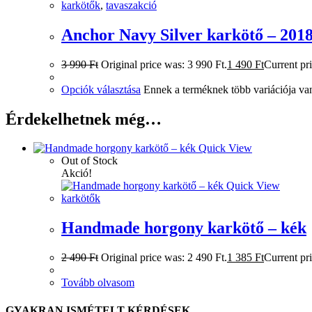
karkötők
,
tavaszakció
Anchor Navy Silver karkötő – 2018 
3 990
Ft
Original price was: 3 990 Ft.
1 490
Ft
Current pri
Opciók választása
Ennek a terméknek több variációja van
Érdekelhetnek még…
Quick View
Out of Stock
Akció!
Quick View
karkötők
Handmade horgony karkötő – kék
2 490
Ft
Original price was: 2 490 Ft.
1 385
Ft
Current pri
Tovább olvasom
GYAKRAN ISMÉTELT KÉRDÉSEK