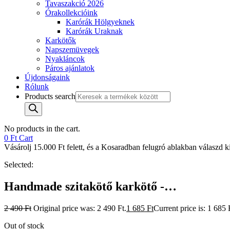
Tavaszakció 2026
Órakollekcióink
Karórák Hölgyeknek
Karórák Uraknak
Karkötők
Napszemüvegek
Nyakláncok
Páros ajánlatok
Újdonságaink
Rólunk
Products search
No products in the cart.
0
Ft
Cart
Vásárolj 15.000 Ft felett, és a Kosaradban felugró ablakban válaszd ki 
Selected:
Handmade szitakötő karkötő -…
2 490
Ft
Original price was: 2 490 Ft.
1 685
Ft
Current price is: 1 685 
Out of stock