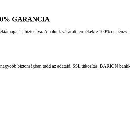
0% GARANCIA
erméktámogatást biztosítva. A nálunk vásárolt termékekre 100%-os pén
gnagyobb biztonságban tudd az adataid. SSL titkosítás, BARION bankká