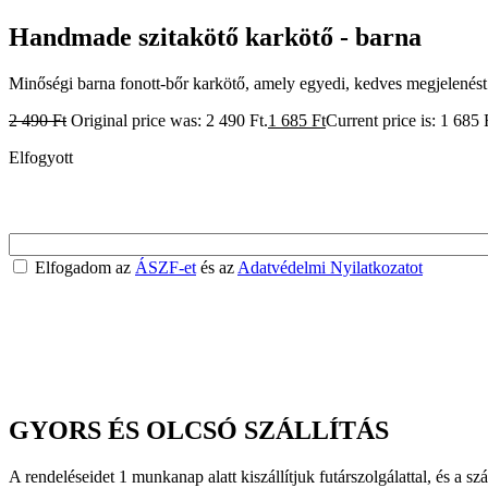
Handmade szitakötő karkötő - barna
Minőségi barna fonott-bőr karkötő, amely egyedi, kedves megjelenést
2 490
Ft
Original price was: 2 490 Ft.
1 685
Ft
Current price is: 1 685 
Elfogyott
Elfogadom az
ÁSZF-et
és az
Adatvédelmi Nyilatkozatot
GYORS ÉS OLCSÓ SZÁLLÍTÁS
A rendeléseidet 1 munkanap alatt kiszállítjuk futárszolgálattal, és a szá