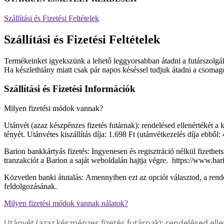
Szállítási és Fizetési Feltételek
Szállítási és Fizetési Feltételek
Termékeinket igyekszünk a lehető leggyorsabban átadni a futárszolgál
Ha készlethiány miatt csak pár napos késéssel tudjuk átadni a csomagot
Szállítási és Fizetési Információk
Milyen fizetési módok vannak?
Utánvét (azaz készpénzes fizetés futárnak): rendelésed ellenértékét a k
tényét. Utánvétes kiszállítás díja: 1.698 Ft (utánvétkezelés díja ebből: 
Barion bankkártyás fizetés: Ingyenesen és regisztráció nélkül fizet
tranzakciót a Barion a saját weboldalán hajtja végre. https://www.ba
Közvetlen banki átutalás: Amennyiben ezt az opciót választod, a rend
feldolgozásának.
Milyen fizetési módok vannak nálatok?
Utánvét (azaz készpénzes fizetés futárnak): rendelésed elle