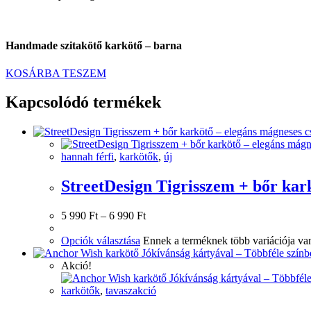
Handmade szitakötő karkötő – barna
KOSÁRBA TESZEM
Kapcsolódó termékek
hannah férfi
,
karkötők
,
új
StreetDesign Tigrisszem + bőr kark
5 990
Ft
–
6 990
Ft
Opciók választása
Ennek a terméknek több variációja van
Akció!
karkötők
,
tavaszakció