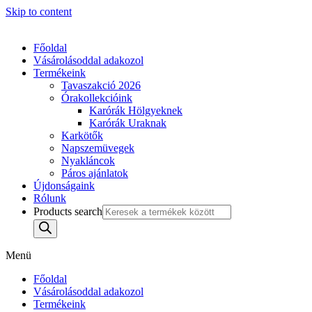
Skip to content
Főoldal
Vásárolásoddal adakozol
Termékeink
Tavaszakció 2026
Órakollekcióink
Karórák Hölgyeknek
Karórák Uraknak
Karkötők
Napszemüvegek
Nyakláncok
Páros ajánlatok
Újdonságaink
Rólunk
Products search
Menü
Főoldal
Vásárolásoddal adakozol
Termékeink