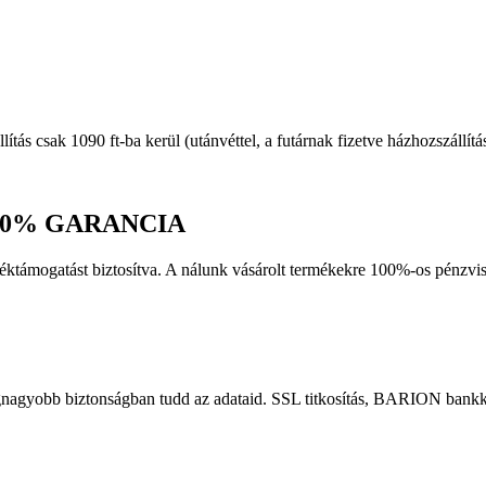
llítás csak 1090 ft-ba kerül (utánvéttel, a futárnak fizetve házhozszállít
0% GARANCIA
erméktámogatást biztosítva. A nálunk vásárolt termékekre 100%-os pén
gnagyobb biztonságban tudd az adataid. SSL titkosítás, BARION bankká