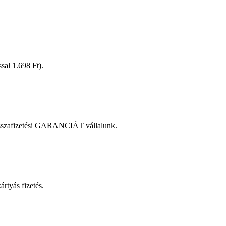
ással 1.698 Ft).
zvisszafizetési GARANCIÁT vállalunk.
rtyás fizetés.