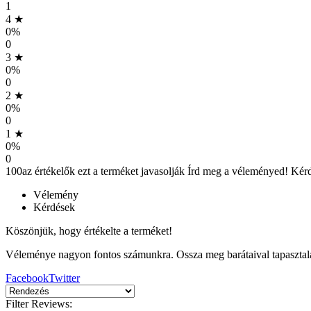
1
4 ★
0%
0
3 ★
0%
0
2 ★
0%
0
1 ★
0%
0
100
az értékelők ezt a terméket javasolják
Írd meg a véleményed!
Kérd
Vélemény
Kérdések
Köszönjük, hogy értékelte a terméket!
Véleménye nagyon fontos számunkra. Ossza meg barátaival tapasztala
Facebook
Twitter
Filter Reviews: