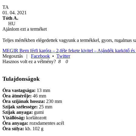
TA
01. 04. 2021
Tóth A.
HU
Ajánlom ezt a terméket
Teljes mértékben elégedettek vagyunk a termékkel, gyors, rugalmas szá
MEGIR Bern férfi karóra – 2-féle fekete kivitel – Ajándék karkötő é
Megosztás
|
Facebook
•
Twitter
Hasznos volt ez a vélmény?
8
0
Tulajdonságok
Óra vastagsága:
13 mm
Óra átmérője:
46 mm
Óra szíjának hossza:
230 mm
Szíjak szélessége:
25 mm
Szíjak anyaga:
gumi
Vízállóság:
korlátozott
Óra anyaga:
rozsdamentes acél
Óra súlya:
kb. 102 g