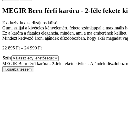
MEGIR Bern férfi karóra - 2-féle fekete ki
Exkluzív luxus, dizájnos külső.
Gumi szíjjal a kivételes kényelemért, fekete számlappal a maximális h
Ez a karóra a fiatalos elegancia, minden, ami a ma emberének kellhet.
Mindezt kedvező áron, ajándék díszdobozban, hogy akár magadat vagy
22 895
Ft
–
24 990
Ft
Szín
MEGIR Bern férfi karóra - 2-féle fekete kivitel - Ajándék díszdoboz
Kosárba teszem