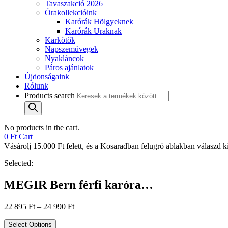
Tavaszakció 2026
Órakollekcióink
Karórák Hölgyeknek
Karórák Uraknak
Karkötők
Napszemüvegek
Nyakláncok
Páros ajánlatok
Újdonságaink
Rólunk
Products search
No products in the cart.
0
Ft
Cart
Vásárolj 15.000 Ft felett, és a Kosaradban felugró ablakban válaszd ki 
Selected:
MEGIR Bern férfi karóra…
22 895
Ft
–
24 990
Ft
Select Options