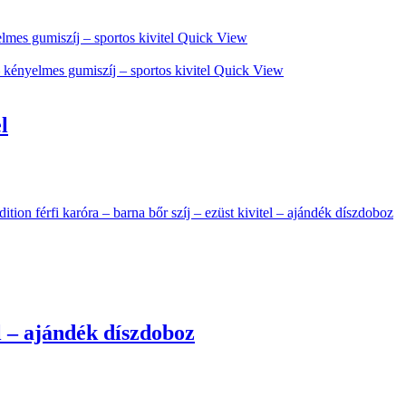
Quick View
Quick View
l
l – ajándék díszdoboz