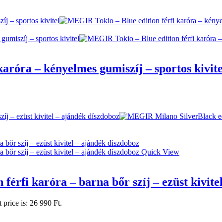
aróra – kényelmes gumiszíj – sportos kivite
Quick View
érfi karóra – barna bőr szíj – ezüst kivite
 price is: 26 990 Ft.