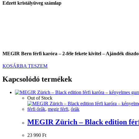
Edzett kristályüveg számlap
MEGIR Bern férfi karóra – 2-féle fekete kivitel – Ajándék díszd
KOSÁRBA TESZEM
Kapcsolódó termékek
Out of Stock
férfi órák
,
megir férfi
,
órák
MEGIR Zürich – Black edition férfi
23 990
Ft