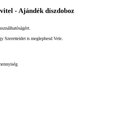
vitel - Ajándék díszdoboz
asználhatóságért.
 Szeretteidet is meglephesd Vele.
 mennyiség