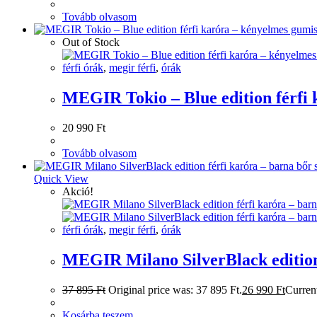
Tovább olvasom
Out of Stock
férfi órák
,
megir férfi
,
órák
MEGIR Tokio – Blue edition férfi k
20 990
Ft
Tovább olvasom
Quick View
Akció!
férfi órák
,
megir férfi
,
órák
MEGIR Milano SilverBlack edition f
37 895
Ft
Original price was: 37 895 Ft.
26 990
Ft
Current
Kosárba teszem