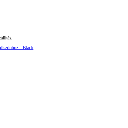
llítás.
s díszdoboz – Black