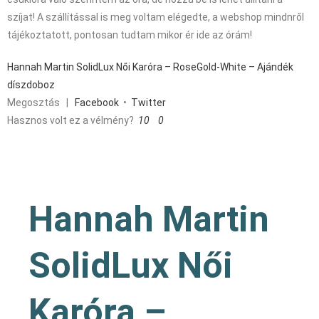
szíjat! A szállítással is meg voltam elégedte, a webshop mindnről
tájékoztatott, pontosan tudtam mikor ér ide az órám!
Hannah Martin SolidLux Női Karóra – RoseGold-White – Ajándék
díszdoboz
Megosztás
|
Facebook
•
Twitter
Hasznos volt ez a vélmény?
10
0
Hannah Martin
SolidLux Női
Karóra –