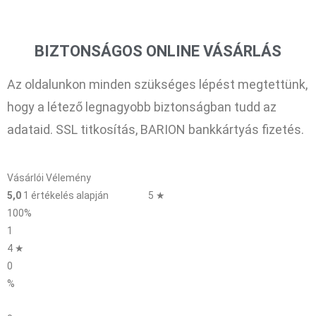
BIZTONSÁGOS ONLINE VÁSÁRLÁS
Az oldalunkon minden szükséges lépést megtettünk,
hogy a létező legnagyobb biztonságban tudd az
adataid. SSL titkosítás, BARION bankkártyás fizetés.
Vásárlói Vélemény
5,0
1 értékelés alapján
5 ★
100%
1
4 ★
0
%