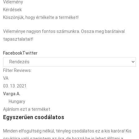
Vélemény
Kérdések
Köszönjük, hogy értékelte a terméket!
Véleménye nagyon fontos számunkra. Ossza meg barátaival
tapasztalatait!
Facebook
Twitter
Filter Reviews:
VA
03. 13. 2021
Varga A.
Hungary
Ajánlom ezt a terméket
Egyszerűen csodálatos
Minden elfogultség nélkül, tényleg csodálatos ez a kis karóra! Kis
csuklóra való szerintem az óra, de hozzá be is lehet álíltani a