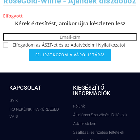
RoseGold-White - Ajándék díszdoboz
Elfogyott
Kérek értesítést, amikor újra készleten lesz
Elfogadom az
ÁSZF-et
és az
Adatvédelmi Nyilatkozatot
KAPCSOLAT
KIEGÉSZÍTŐ
INFORMÁCIÓK
GYIK
Rólunk
ÍRJ NEKÜNK, HA KÉRDÉSED
Általános Szerződési Feltételek
VAN!
Adatvédelem
Szállítási és fizetési feltételek