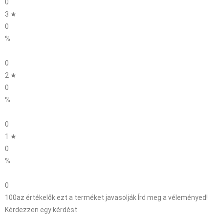
0
3 ★
0
%
0
2 ★
0
%
0
1 ★
0
%
0
100
az értékelők ezt a terméket javasolják
Írd meg a véleményed!
Kérdezzen egy kérdést