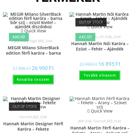
OUT OF STOCK
Quick View
Quick View
hannah női
,
női órák
,
órák
AKCIÓ!
AKCIÓ!
férfi órák
,
megir férfi
,
órák
Hannah Martin Női Karóra –
MEGIR Milano SilverBlack
Ezüst – Fehér – Ajándék
edition férfi karóra – barna
díszdoboz
bőr szíj – ezüst kivitel –
ajándék díszdoboz
16 895
Ft
23 990
Ft
26 990
Ft
37 895
Ft
Tovább olvasom
Kosárba teszem
OUT OF STOCK
Quick View
Quick View
hannah férfi
,
órák
férfi órák
,
hannah férfi
,
órák
Hannah Martin Designer Férfi
Hannah Martin Férfi Karóra –
Karóra – Fekete