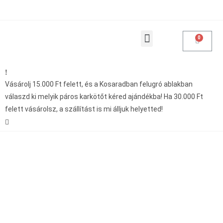
Products search
Vásárolásoddal adakozol
Vásárolj 15.000 Ft felett, és a Kosaradban felugró ablakban
válaszd ki melyik páros karkötőt kéred ajándékba! Ha 30.000 Ft
felett vásárolsz, a szállítást is mi álljuk helyetted!