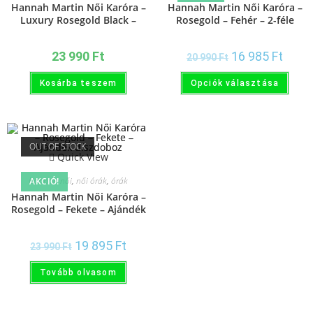
Hannah Martin Női Karóra –
Hannah Martin Női Karóra –
Luxury Rosegold Black –
Rosegold – Fehér – 2-féle
Ajándék díszdoboz
kivitel – Ajándék díszdoboz
23 990
Ft
16 985
Ft
20 990
Ft
Kosárba teszem
Opciók választása
OUT OF STOCK
Quick View
hannah női
,
női órák
,
órák
AKCIÓ!
Hannah Martin Női Karóra –
Rosegold – Fekete – Ajándék
díszdoboz
19 895
Ft
23 990
Ft
Tovább olvasom