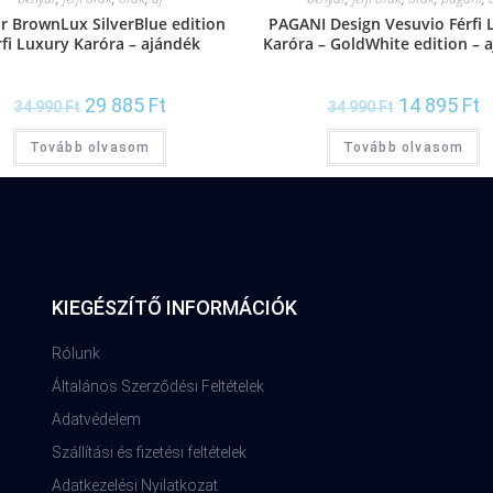
r BrownLux SilverBlue edition
PAGANI Design Vesuvio Férfi 
rfi Luxury Karóra – ajándék
Karóra – GoldWhite edition – 
díszdoboz
díszdoboz
29 885
Ft
14 895
Ft
34 990
Ft
34 990
Ft
Tovább olvasom
Tovább olvasom
KIEGÉSZÍTŐ INFORMÁCIÓK
Rólunk
Általános Szerződési Feltételek
Adatvédelem
Szállítási és fizetési feltételek
Adatkezelési Nyilatkozat