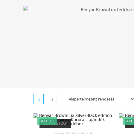
AKCIÓ!
AKC
OUT OF STOCK
OU
benyar
,
férfi órák
,
órák
,
új