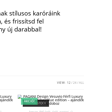
k stílusos karóráink
 és frissítsd fel
ny új darabbal!
VIEW:
12
24
ALL
AKCIÓ!
OUT OF STOCK
új
benyar
,
férfi órák
,
órák
,
pagani
,
új