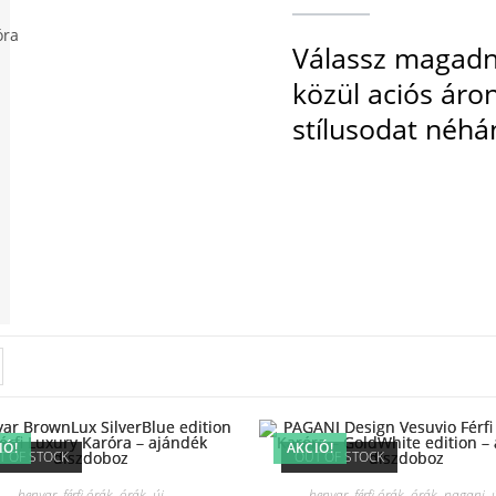
Válassz magadna
közül aciós áron,
stílusodat néhá
IÓ!
AKCIÓ!
T OF STOCK
OUT OF STOCK
benyar
,
férfi órák
,
órák
,
új
benyar
,
férfi órák
,
órák
,
pagani
,