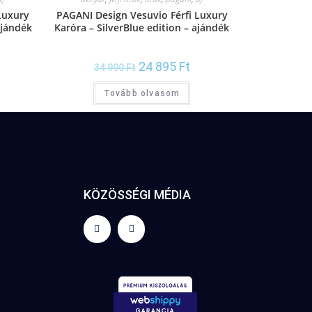
Luxury
PAGANI Design Vesuvio Férfi Luxury
ajándék
Karóra – SilverBlue edition – ajándék
díszdoboz
24 895
Ft
34 990
Ft
Tovább olvasom
KÖZÖSSÉGI MÉDIA