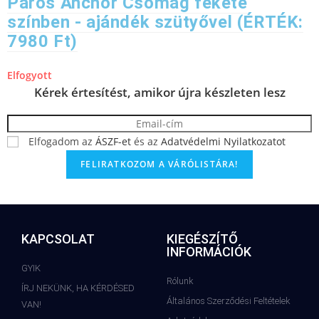
Páros Anchor Csomag fekete
színben - ajándék szütyővel (ÉRTÉK:
7980 Ft)
Elfogyott
Kérek értesítést, amikor újra készleten lesz
Elfogadom az
ÁSZF-et
és az
Adatvédelmi Nyilatkozatot
KAPCSOLAT
KIEGÉSZÍTŐ
INFORMÁCIÓK
GYIK
Rólunk
ÍRJ NEKÜNK, HA KÉRDÉSED
Általános Szerződési Feltételek
VAN!