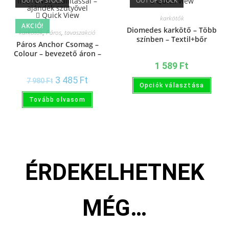
OUT OF STOCK
OUT OF STOCK
Quick View
Quick View
karkötők
AKCIÓ!
Diomedes karkötő – Több
karkötők
,
Páros
,
tavaszakció
színben – Textil+bőr
Páros Anchor Csomag –
Colour – bevezető áron –
INGYENES szállítással –
1 589
Ft
ajándék szütyővel
3 485
Ft
7 980
Ft
Opciók választása
Tovább olvasom
ÉRDEKELHETNEK
MÉG…