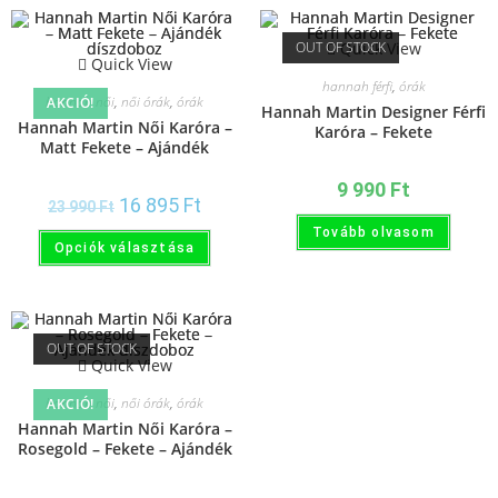
OUT OF STOCK
Quick View
Quick View
hannah férfi
,
órák
hannah női
,
női órák
,
órák
AKCIÓ!
Hannah Martin Designer Férfi
Hannah Martin Női Karóra –
Karóra – Fekete
Matt Fekete – Ajándék
díszdoboz
9 990
Ft
16 895
Ft
23 990
Ft
Tovább olvasom
Opciók választása
OUT OF STOCK
Quick View
hannah női
,
női órák
,
órák
AKCIÓ!
Hannah Martin Női Karóra –
Rosegold – Fekete – Ajándék
díszdoboz