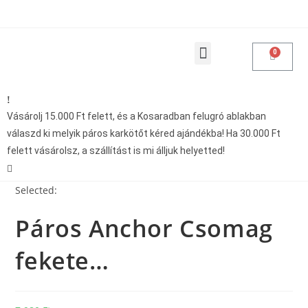
Products search
Vásárolásoddal adakozol
Vásárolj 15.000 Ft felett, és a Kosaradban felugró ablakban
válaszd ki melyik páros karkötőt kéred ajándékba! Ha 30.000 Ft
felett vásárolsz, a szállítást is mi álljuk helyetted!
Selected:
Páros Anchor Csomag
fekete…