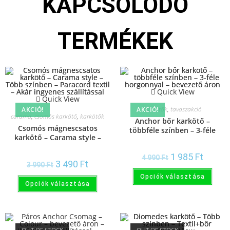
KAPCSOLÓDÓ
TERMÉKEK
Quick View
Quick View
karkötők
,
tavaszakció
AKCIÓ!
AKCIÓ!
carama
,
csomós karkötő
,
karkötők
Anchor bőr karkötő –
Csomós mágnescsatos
többféle színben – 3-féle
karkötő – Carama style –
horgonnyal – bevezető áron
Több színben – Paracord
textil – Akár ingyenes
1 985
Ft
4 990
Ft
3 490
Ft
szállítással
3 990
Ft
Opciók választása
Opciók választása