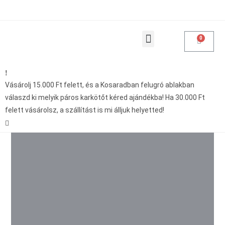
Products search
Vásárolásoddal adakozol
Vásárolj 15.000 Ft felett, és a Kosaradban felugró ablakban
válaszd ki melyik páros karkötőt kéred ajándékba! Ha 30.000 Ft
felett vásárolsz, a szállítást is mi álljuk helyetted!